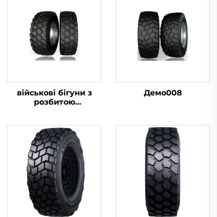
військові бігуни з
Демо008
розбитою
шиною16.00R20