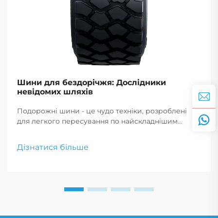
Шини для бездорічжя: Дослідники
невідомих шляхів
Подорожні шини - це чудо техніки, розроблені
для легкого пересування по найскладнішим
місцевостям, що дозволяє авантюристам
впевнено рухатися по невідомим дорогах.
Дізнатися більше