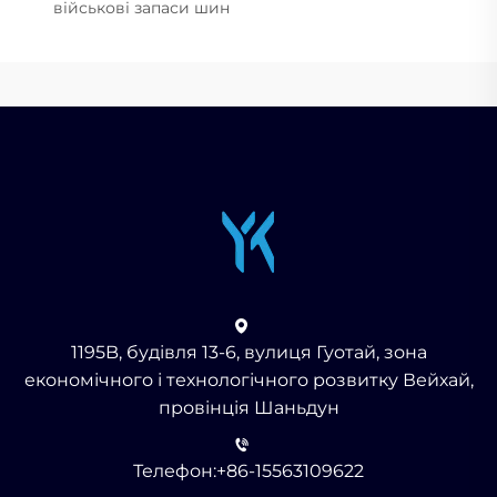
військові запаси шин
1195B, будівля 13-6, вулиця Гуотай, зона
економічного і технологічного розвитку Вейхай,
провінція Шаньдун
Телефон:
+86-15563109622