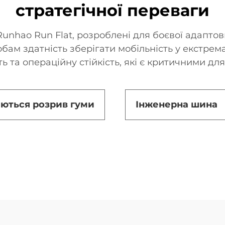
стратегічної переваги
unhao Run Flat, розроблені для боєвої адаптовн
ам здатність зберігати мобільність у екстрем
ь та операційну стійкість, які є критичними для у
аються розрив гуми
Інженерна шина