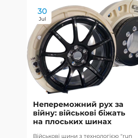
30
Jul
Непереможний рух за
війну: військові біжать
на плоських шинах
Військові шини з технологією "run