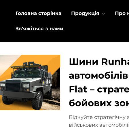
Головна сторінка
Продукція
Про 
Зв'яжіться з нами
Шини Runha
автомобілів
Flat – страт
бойових зо
Відчуйте стратегічну
військових автомобілі