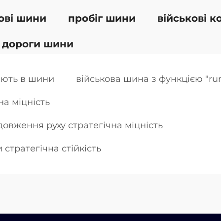
ові шини
пробіг шини
військові к
 дороги шини
ають в шини
військова шина з функцією "run
на міцність
овження руху стратегічна міцність
 стратегічна стійкість