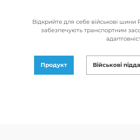
Відкрийте для себе військові шини R
забезпечують транспортним засоб
адаптовніст
Продукт
Військові підд