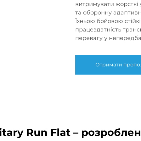
витримувати жорсткі 
та оборонну адаптивні
Їхньою бойовою стійк
працездатність транс
перевагу у непередб
Отримати пропо
ary Run Flat – розроблен