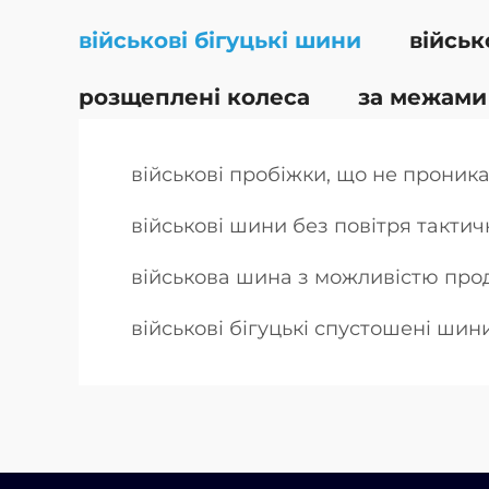
військові бігуцькі шини
військ
розщеплені колеса
за межами
військові пробіжки, що не проник
військові шини без повітря тактич
військова шина з можливістю прод
військові бігуцькі спустошені шини