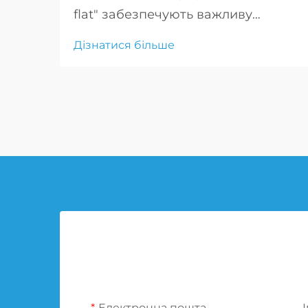
flat" забезпечують важливу
мобільність збройним силам,
Дізнатися більше
дозволяючи транспортним
засобам продовжувати рух після
проколу, що є критично важливим
для тактичних маневрів і
екстрених реагувань.
Електронна пошта
І