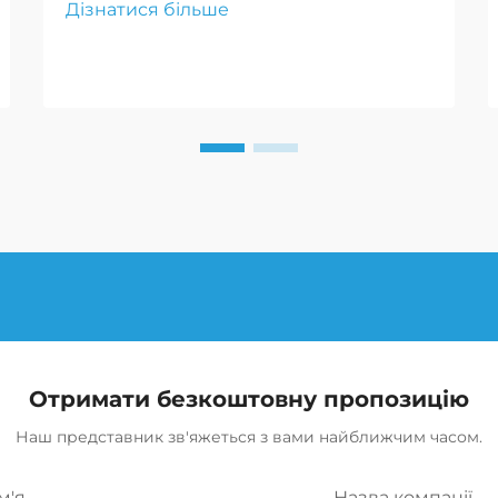
Дізнатися більше
транспорту по складних теренах
надійно, що критично для успіху
місії та безпеки
військовослужбовців.
Отримати безкоштовну пропозицію
Наш представник зв'яжеться з вами найближчим часом.
м'я
Назва компанії