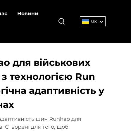
нас
Новини
UK
o для військових
 з технологією Run
егічна адаптивність у
нах
 адаптивність шин Runhao для
в. Створені для того, щоб