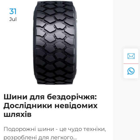
31
3
Jul
Ju
Шини для бездорічжя:
Ви
Дослідники невідомих
ві
шляхів
зр
бе
Подорожні шини - це чудо техніки,
розроблені для легкого
Кол