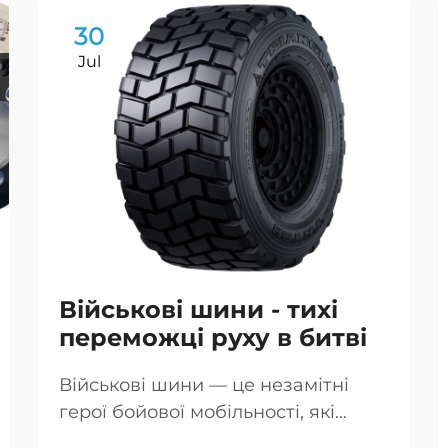
30
Jul
Військові шини - тихі
переможці руху в битві
Військові шини — це незамітні
герої бойової мобільності, які
забезпечують пересування