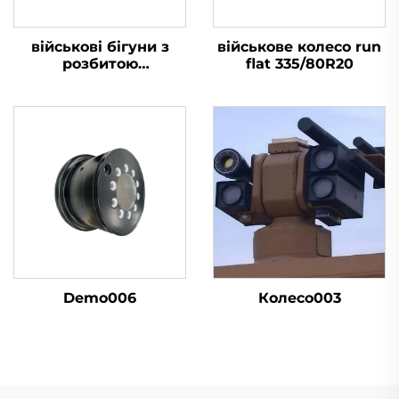
військові бігуни з
військове колесо run
розбитою
flat 335/80R20
шиною16.00R20
Demo006
Колесо003