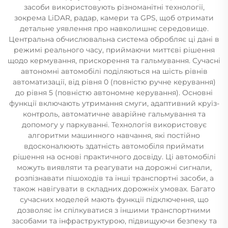
засоби використовують різноманітні технології,
зокрема LiDAR, радар, камери та GPS, щоб отримати
детальне уявлення про навколишнє середовище.
Центральна обчислювальна система обробляє ці дані в
режимі реального часу, приймаючи миттєві рішення
щодо кермування, прискорення та гальмування. Сучасні
автономні автомобілі поділяються на шість рівнів
автоматизації, від рівня 0 (повністю ручне керування)
до рівня 5 (повністю автономне керування). Основні
функції включають утримання смуги, адаптивний круїз-
контроль, автоматичне аварійне гальмування та
допомогу у паркуванні. Технологія використовує
алгоритми машинного навчання, які постійно
вдосконалюють здатність автомобіля приймати
рішення на основі практичного досвіду. Ці автомобілі
можуть виявляти та реагувати на дорожні сигнали,
розпізнавати пішоходів та інші транспортні засоби, а
також навігувати в складних дорожніх умовах. Багато
сучасних моделей мають функції підключення, що
дозволяє їм спілкуватися з іншими транспортними
засобами та інфраструктурою, підвищуючи безпеку та