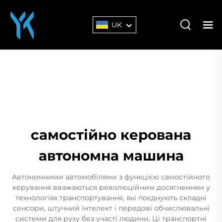
UK
самостійно керована
автономна машина
Автономними автомобілями з функцією самостійного
керування вважаються революційним досягненням у
технологіях транспортування, які поєднують складні
сенсори, штучний інтелект і передові обчислювальні
системи для руху без участі людини. Ці транспортні