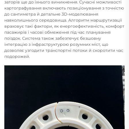
заторів ще до їхнього виникнення. Сучасні можливості
картографування включають позиціонування з точністю
до сантиметра й детальне 3D-моделювання
навколишнього середовища. Алгоритм маршрутизації
враховує такі фактори, як енергоефективність, комфорт
пасажирів і часові обмеження під час планування
поїздок. Система також забезпечує безшовну
інтеграцію з інфраструктурою розумних міст, що
дозволяє узгодити транспортні потоки й скоротити час
подорожей.