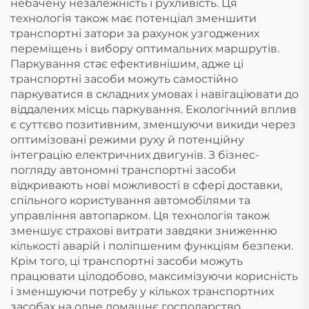
небачену незалежність і рухливість. Ця
технологія також має потенціал зменшити
транспортні затори за рахунок узгоджених
переміщень і вибору оптимальних маршрутів.
Паркування стає ефективнішим, адже ці
транспортні засоби можуть самостійно
паркуватися в складних умовах і навігаціювати до
віддалених місць паркування. Екологічний вплив
є суттєво позитивним, зменшуючи викиди через
оптимізовані режими руху й потенційну
інтеграцію електричних двигунів. З бізнес-
погляду автономні транспортні засоби
відкривають нові можливості в сфері доставки,
спільного користування автомобілями та
управління автопарком. Ця технологія також
зменшує страхові витрати завдяки зниженню
кількості аварій і поліпшеним функціям безпеки.
Крім того, ці транспортні засоби можуть
працювати цілодобово, максимізуючи корисність
і зменшуючи потребу у кількох транспортних
засобах на одне домашнє господарство.