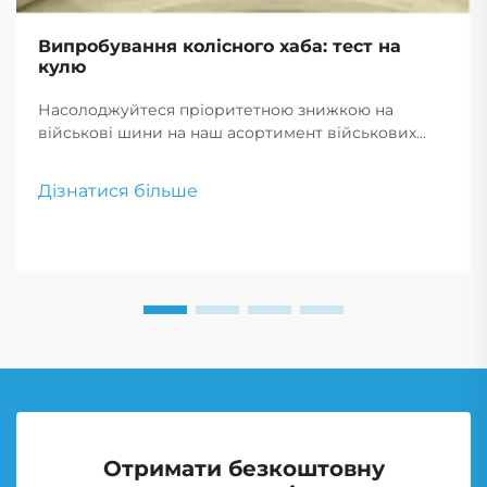
Випробування колісного хаба: тест на
кулю
Насолоджуйтеся пріоритетною знижкою на
військові шини на наш асортимент військових
шин для продажу. Наш вибір включає військові
безповітряні шини, що пропонують
Дізнатися більше
неперевершену довговічність і надійність.
Скористайтеся військовими знижками за
зниженими цінами на шини.
Отримати безкоштовну