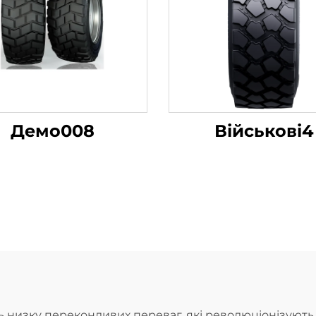
Демо008
Військові4
 низку переконливих переваг, які революціонізують