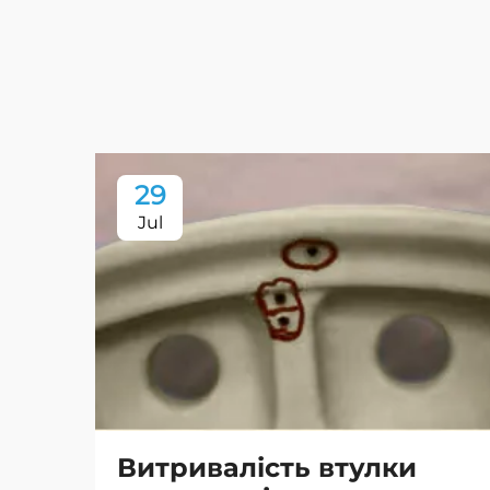
29
Jul
Витривалість втулки