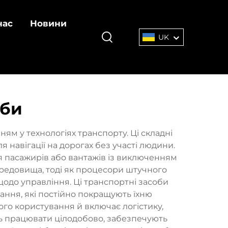
нас
Новини
UK
оби
ям у технологіях транспорту. Ці складні
 навігації на дорогах без участі людини.
 пасажирів або вантажів із виключенням
ередовища, тоді як процесори штучного
щодо управління. Ці транспортні засоби
ння, які постійно покращують їхню
ого користування й включає логістику,
ь працювати цілодобово, забезпечують