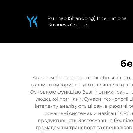
Runhao (Shandong) International
Business Co., Ltd.
бе
Автономні транспортні засоби, які тако
машини використовують комплекс датчиків
Основною функцією безпілотних транспо
людської помилки. Сучасні технології
інтелекту аналізують ці дані в режимі
оснащені системами навігації GPS
продуктивність. Застосування безпіло
громадський транспорт та спеціалізо