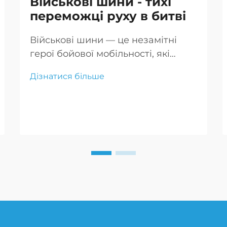
Військові шини - тихі
переможці руху в битві
Військові шини — це незамітні
герої бойової мобільності, які
забезпечують пересування
Дізнатися більше
транспорту по складних теренах
надійно, що критично для успіху
місії та безпеки
військовослужбовців.