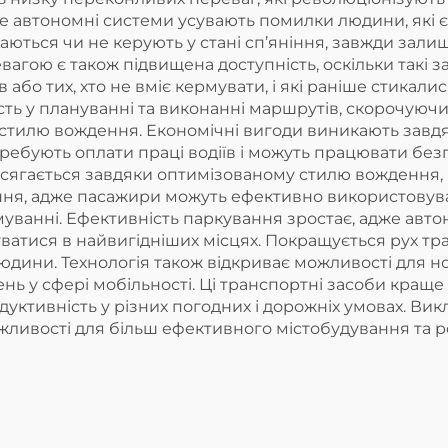
 автономні системи усувають помилки людини, які є
каються чи не керують у стані сп’яніння, завжди з
вагою є також підвищена доступність, оскільки такі
в або тих, хто не вміє кермувати, і які раніше стикал
сть у плануванні та виконанні маршрутів, скорочуючи
о стилю вождення. Економічні вигоди виникають зав
требують оплати праці водіїв і можуть працювати б
осягається завдяки оптимізованому стилю вождення
ння, адже пасажири можуть ефективно використовуват
муванні. Ефективність паркування зростає, адже авт
ватися в найвигідніших місцях. Покращується рух тр
дини. Технологія також відкриває можливості для но
нь у сфері мобільності. Ці транспортні засоби краще
уктивність у різних погодних і дорожніх умовах. Ви
ливості для більш ефективного містобудування та ро