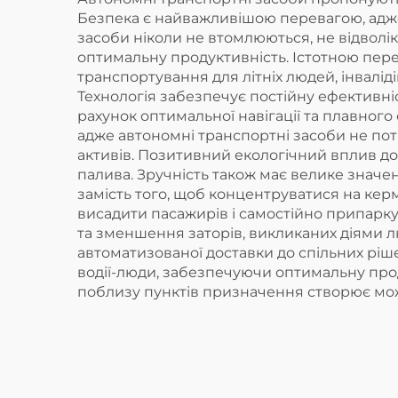
Безпека є найважливішою перевагою, адже
засоби ніколи не втомлюються, не відволі
оптимальну продуктивність. Істотною пере
транспортування для літніх людей, інваліді
Технологія забезпечує постійну ефективні
рахунок оптимальної навігації та плавног
адже автономні транспортні засоби не по
активів. Позитивний екологічний вплив д
палива. Зручність також має велике значе
замість того, щоб концентруватися на кер
висадити пасажирів і самостійно припарку
та зменшення заторів, викликаних діями лю
автоматизованої доставки до спільних ріше
водії-люди, забезпечуючи оптимальну прод
поблизу пунктів призначення створює мож