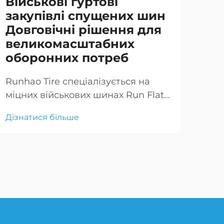
Військові гуртові
По
закупівлі спущених шин
по
Довговічні рішення для
Ки
великомасштабних
ск
оборонних потреб
Ком
на 
Runhao Tire спеціалізується на
шин
міцних військових шинах Run Flat,
Дізн
най
які ідеально підходять для оптових
Дізнатися більше
заб
закупівель, щоб відповідати
при
вимогам великомасштабної
оборони та розроблені для важких
умов