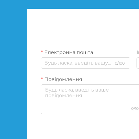
Електронна пошта
І
0/100
Повідомлення
0/1