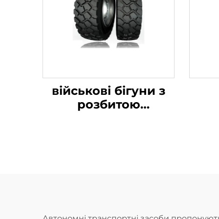
військові бігуни з
розбитою
шиною16.00R20
Автономні транспортні засоби пропонують