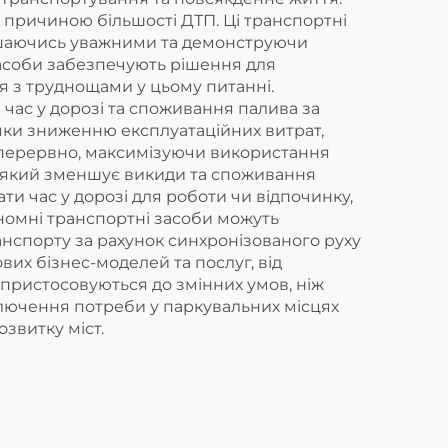
 причиною більшості ДТП. Ці транспортні
алишаючись уважними та демонструючи
 засоби забезпечують рішення для
ися з труднощами у цьому питанні.
 час у дорозі та споживання палива за
дяки зниженню експлуатаційних витрат,
езперервно, максимізуючи використання
, який зменшує викиди та споживання
и час у дорозі для роботи чи відпочинку,
ономні транспортні засоби можуть
анспорту за рахунок синхронізованого руху
вих бізнес-моделей та послуг, від
 пристосовуються до змінних умов, ніж
ключення потреби у паркувальних місцях
звитку міст.