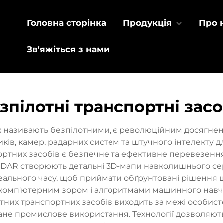
Головна сторінка
Продукція
Про 
Зв'яжіться з нами
зпілотні транспортні зас
ж називають безпілотними, є революційним досягненн
, камер, радарних систем та штучного інтелекту для
ртних засобів є безпечне та ефективне перевезення
 LiDAR створюють детальні 3D-мапи навколишнього с
 реального часу, щоб приймати обґрунтовані рішення 
, комп'ютерним зором і алгоритмами машинного навча
тних транспортних засобів виходить за межі особист
ване промислове використання. Технології дозволяют