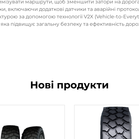
тимізувати маршрути, щоб зменшити затори на дорога
и, включаючи додаткові датчики та аварійні проток
урою за допомогою технології V2X (Vehicle-to-Every
 яка підвищує загальну безпеку та ефективність доро
Нові продукти