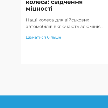
колеса: свідчення
міцності
Наші колеса для військових
автомобілів включають алюмінієві
колеса для військового
Дізнатися більше
застосування та легкосплавні
диски для важких навантажень.
Створені для максимальної
міцності та продуктивності, ці
колеса ідеально підходять для
вимогливого військового
використання.