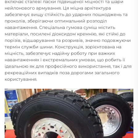
включає сталеві паски підвищеної міцності та шари
нейлонового армування. Ця міцна архітектура
забезпечує вищу стійкість до ударних пошкоджень та
проколів, зберігаючи оптимальний розподіл
навантаження. Спеціальна гумова суміш містить
матеріали, посилені діоксидом кремнію, які стійкі до
порізів, відшарування та розривів, значно подовжуючи
термін служби шини. Конструкція, зорієнтована на
міцність, забезпечує надійну роботу при важких
навантаженнях і екстремальних умовах, що робить її
ідеальною як для професійного використання, так і для
рекреаційних випадків поза дорогами загального
користування.