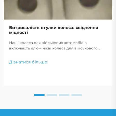
Витривалість втулки колеса: свідчення
міцності
Наші колеса для військових автомобілів
включають алюмінієві колеса для військового
застосування та легкосплавні диски для важких
навантажень. Створені для максимальної міцності
Дізнатися більше
та продуктивності, ці колеса ідеально підходять
для вимогливого військового використання.