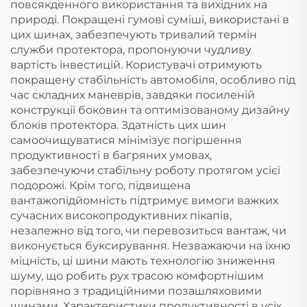
повсякденного використання та вихідних на
природі. Покращені гумові суміші, використані в
цих шинах, забезпечують тривалий термін
служби протектора, пропонуючи чудливу
вартість інвестицій. Користувачі отримують
покращену стабільність автомобіля, особливо під
час складних маневрів, завдяки посиленій
конструкції боковин та оптимізованому дизайну
блоків протектора. Здатність цих шин
самоочищуватися мінімізує погіршення
продуктивності в багряних умовах,
забезпечуючи стабільну роботу протягом усієї
подорожі. Крім того, підвищена
вантажопідйомність підтримує вимоги важких
сучасних високопродуктивних пікапів,
незалежно від того, чи перевозиться вантаж, чи
виконується буксирування. Незважаючи на їхню
міцність, ці шини мають технологію зниження
шуму, що робить рух трасою комфортнішим
порівняно з традиційними позашляховими
шинами. Характеристики продуктивності в усіх