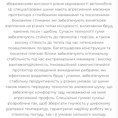
збереженням високого рівня керованості автомобіля.
Ці спеціалізовані шини мають агресивний малюнок
протектора з глибокими канавками та посиленими
боковими стінками, які забезпечують виняткове
зчеплення на різних типах місцевості, включаючи бруд,
каміння, пісок і щебінь. Сучасні технології гуми
забезпечують стійкість до проколів і порізів, а також
високу стійкість до тепла під час інтенсивних
позашляхових поїздок. Багатошарова конструкція та
посилені плечові блоки забезпечують оптимальну
стабільність під час екстремальних маневрів і високу
вантажопідйомність. Інноваційний самочистячийся
протектор оснащений викидними ребрами, які
ефективно видаляють бруд і уламки, забезпечуючи
стабільну продуктивність у різних умовах. Ці шини
також мають передову технологію зниження шуму, що
забезпечує комфортну їзду незважаючи на їхній
агресивний профіль. Спеціальні гумові суміші
розроблені так, щоб зберігати гнучкість у широкому
діапазоні температур, гарантуючи надійну роботу як у
спекотну погоду, так і в умовах сильного холоду.