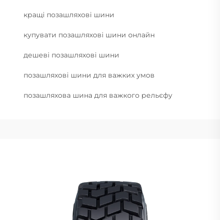
кращі позашляхові шини
купувати позашляхові шини онлайн
дешеві позашляхові шини
позашляхові шини для важких умов
позашляхова шина для важкого рельєфу