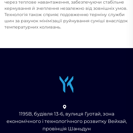
через теплове навантаження, забезпечуючи стабільне
кермування й зчеплення незалежно від зовнішніх умов.
Технологія також сприяє подовженню терміну служби
шин за рахунок мінімізації руйнування суміші внаслідок
температурних коливань.
1195B, будівля 13-6, вулиця Гуотай, зона
економічного і технологічного розвитку Вейхай,
провінція Шаньдун