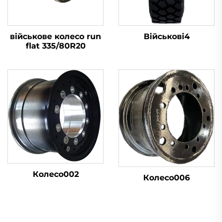
військове колесо run
Військові4
flat 335/80R20
Колесо002
Колесо006