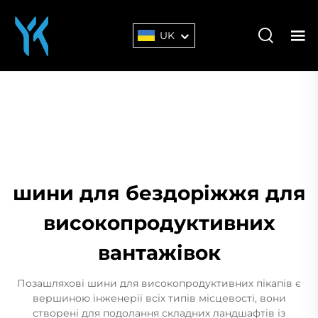
UK
шини для бездоріжжя для
високопродуктивних
вантажівок
Позашляхові шини для високопродуктивних пікапів є
вершиною інженерії всіх типів місцевості, вони
створені для подолання складних ландшафтів із