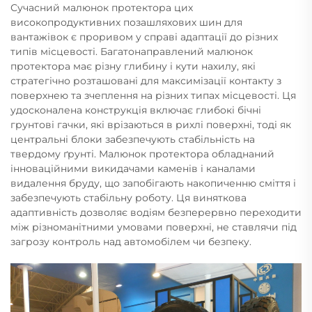
Сучасний малюнок протектора цих
високопродуктивних позашляхових шин для
вантажівок є проривом у справі адаптації до різних
типів місцевості. Багатонаправлений малюнок
протектора має різну глибину і кути нахилу, які
стратегічно розташовані для максимізації контакту з
поверхнею та зчеплення на різних типах місцевості. Ця
удосконалена конструкція включає глибокі бічні
грунтові гачки, які врізаються в рихлі поверхні, тоді як
центральні блоки забезпечують стабільність на
твердому ґрунті. Малюнок протектора обладнаний
інноваційними викидачами каменів і каналами
видалення бруду, що запобігають накопиченню сміття і
забезпечують стабільну роботу. Ця виняткова
адаптивність дозволяє водіям безперервно переходити
між різноманітними умовами поверхні, не ставлячи під
загрозу контроль над автомобілем чи безпеку.