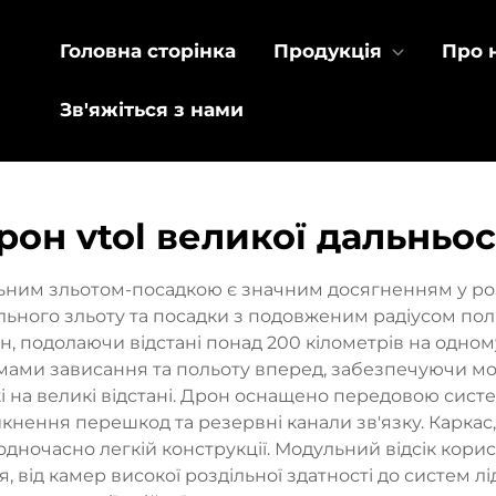
Головна сторінка
Продукція
Про 
Зв'яжіться з нами
рон vtol великої дальньос
альним зльотом-посадкою є значним досягненням у роз
ьного зльоту та посадки з подовженим радіусом пол
 подолаючи відстані понад 200 кілометрів на одному
ми зависання та польоту вперед, забезпечуючи мо
 на великі відстані. Дрон оснащено передовою систе
нення перешкод та резервні канали зв'язку. Каркас,
одночасно легкій конструкції. Модульний відсік ко
, від камер високої роздільної здатності до систем л