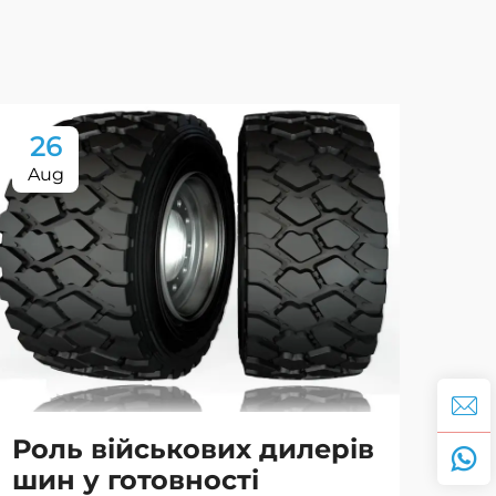
26
2
Aug
Oc
Роль військових дилерів
До
шин у готовності
ви