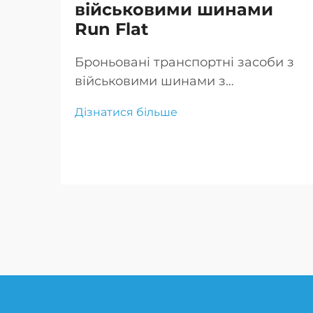
військовими шинами
Run Flat
Броньовані транспортні засоби з
військовими шинами з
технологією "run flat"
Дізнатися більше
забезпечують безперервну
мобільність і захист у бою, що є
критично важливим для успіху
місії та безпеки екіпажу.