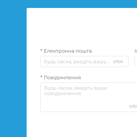
Електронна пошта
І
0/100
Повідомлення
0/1