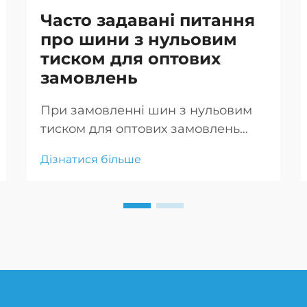
Часто задавані питання
про шини з нульовим
тиском для оптових
замовлень
При замовленні шин з нульовим
тиском для оптових замовлень
враховуйте свої специфічні
Дізнатися більше
потреби, якість шин, надійність
постачальника, вартість, логістику
доставки, варіанти налаштування
та підтримку після продажу