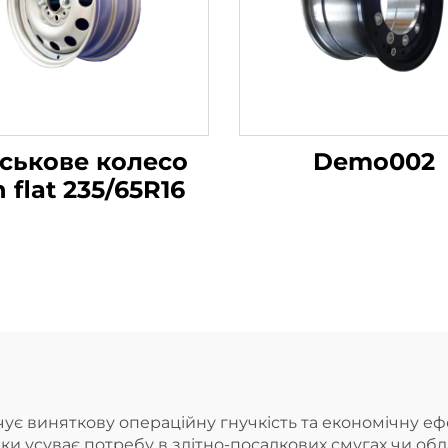
йськове колесо
Demo002
n flat 235/65R16
ує виняткову операційну гнучкість та економічну еф
ки усуває потребу в злітно-посадкових смугах чи обл