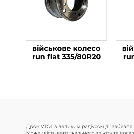
військове колесо
ві
run flat 335/80R20
ru
Дрон VTOL з великим радіусом дії забезпеч
Можливість вертикального зльоту та посад