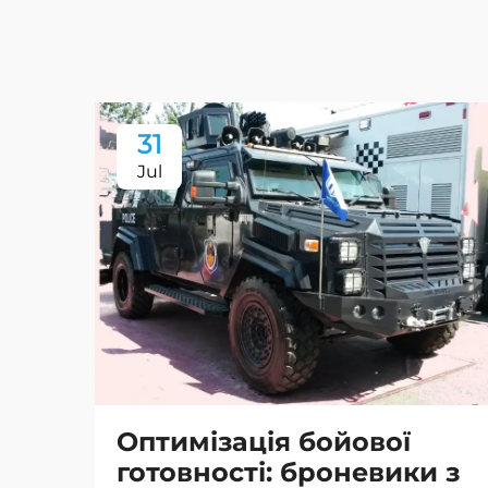
31
Jul
Оптимізація бойової
готовності: броневики з