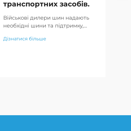
транспортних засобів.
ві
бр
Військові дилери шин надають
необхідні шини та підтримку,
Вис
забезпечуючи безпеку та
клю
Дізнатися більше
ефективність транспортних
заб
Дізн
засобів. Вони пропонують
ефе
спеціалізовані рішення та
пок
експертні поради.
скл