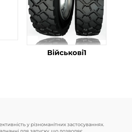
Військові1
ективність у різноманітних застосуваннях.
аднанні для запуску, що дозволяє