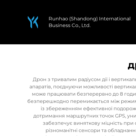
Runhao (Shandong) International
Business Co., Ltd.
д
Дрон з тривалим радіусом дії і вертик
апаратів, поєднуючи можливості вертикал
може працювати безперервно до 8 годин,
безперешкодно перемикається між режима
із збереженням ефективної подорожі
дотримання маршрутних точок GPS, уник
забезпечує виняткову міцність при 
різноманітні сенсори та обладнання