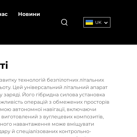
нас
Новини
UK
ті
витку технологій безпілотних літальних
ьоту. Цей універсальний літальний апарат
 заряді. Його гібридна силова установка
жливість операцій з обмежених просторів
мою автономної навігації, включаючи
 виготовлений з вуглецевих композитів,
рисного навантаження може вміщувати
ідару й спеціалізованих контрольно-