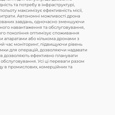
ність та потребу в інфраструктурі,
ольоту максимізує ефективність місії,
 витрати. Автономні можливості дрона
рюваних завдань, одночасно зменшуючи
сного навантаження та обслуговування,
ого покоління оптимізує споживання
ми апаратами або кількома дронами з
ний час моніторинг, підвищуючи рівень
 рамки для операцій, дозволяючи надавати
нів дозволяють ефективно планувати
 обслуговування. Усі ці переваги разом
ду в промислових, комерційних та