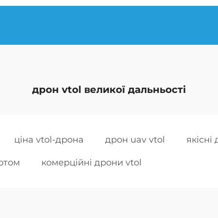
дрон vtol великої дальньості
ціна vtol-дрона
дрон uav vtol
якісні
отом
комерційні дрони vtol