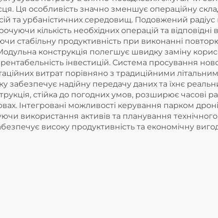
ця. Ця особливість значно зменшує операційну склад
сій та урбаністичних середовищ. Подовжений радіус п
рочуючи кількість необхідних операцій та відповідні
ючи стабільну продуктивність при виконанні повто
 Модульна конструкція полегшує швидку заміну кори
рентабельність інвестицій. Система просування нов
таційних витрат порівняно з традиційними літальни
язку забезпечує надійну передачу даних та їхнє реаль
онструкція, стійка до погодних умов, розширює часові
мовах. Інтегровані можливості керування парком дро
уючи використання активів та планування технічного
безпечує високу продуктивність та економічну виго