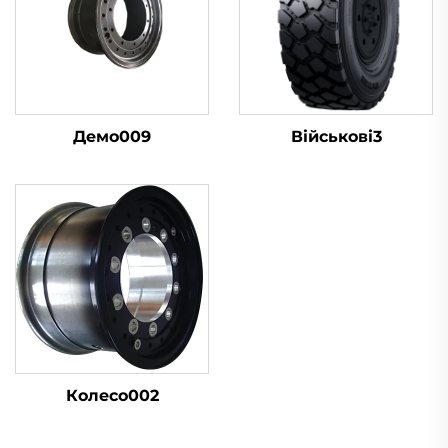
Демо009
Військові3
Колесо002