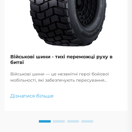
Військові шини - тихі переможці руху в
битві
Військові шини — це незамітні герої бойової
мобільності, які забезпечують пересування
транспорту по складних теренах надійно, що
критично для успіху місії та безпеки
Дізнатися більше
військовослужбовців.