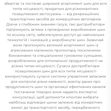
зберігає та постачає широкий асортимент шин для всіх
типів місцевості, придатних для різноманітних
позашляхових застосувань — від рекреаційних
транспортних засобів до комерційних автопарків.
Діючи з глибоким знанням галузі, такі дистриб'ютори
підтримують зв'язки з провідними виробниками шин
по всьому світу, забезпечуючи доступ до найновіших
технологій і інновацій у виробництві шин. Зазвичай
вони пропонують великий асортимент шин із
агресивним малюнком протектора, посиленими
боковинами та спеціальними гумовими сумішами,
розробленими для оптимальної продуктивності на
різних типах місцевості. Сучасні дистриб'ютори
позашляхових шин для всіх типів місцевості
використовують сучасні системи управління запасами
для контролю рівня наявності, аналізу даних про
продуктивність шин та організації ефективних каналів
постачання. Нерідко вони надають експертні
консультації, щоб допомогти клієнтам вибрати
найбільш відповідні шини залежно від конкретних
вимог до транспортного засобу, передбаченого