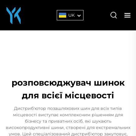
UK
розповсюджувач шинок
для всієї місцевості
Дистриб'ютор позашляхових шин для всіх типів
місцевості виступає комплексним рішенням для
бізнесу та приватних осіб, які шукають
високопродуктивні шини, створені для екстремальних
умов. Цей спеціалізований дистриб'ютор закуповує,