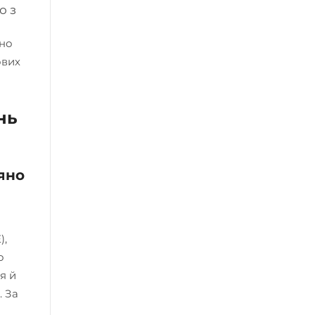
о з
чно
ових
нь
яно
),
о
я й
. За