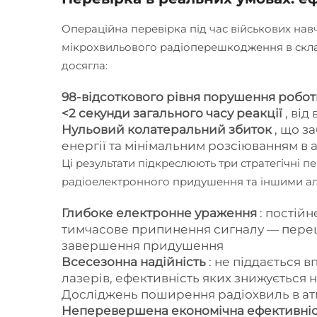
Операційна перевірка під час військових нав
мікрохвильового радіоперешкодження в склад
досягла:
98-відсоткового рівня порушення робо
<2 секунди загального часу реакції
, ві
Нульовий колатеральний збиток
, що з
енергії та мінімальним розсіюванням в 
Ці результати підкреслюють три стратегічні 
радіоелектронного придушення та іншими ал
Глибоке електронне ураження
: постій
тимчасове припинення сигналу — пере
завершення придушення
Всесезонна надійність
: не піддається в
лазерів, ефективність яких знижується н
Досліджень поширення радіохвиль в а
Неперевершена економічна ефективні