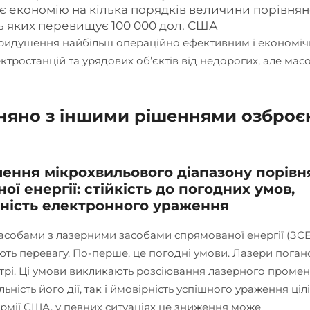
є економію на кілька порядків величини порівнян
ь яких перевищує 100 000 дол. США
 придушення найбільш операційно ефективним і економі
ктростанцій та урядових об’єктів від недорогих, але мас
вняно з іншими рішеннями озброє
ння мікрохвильового діапазону порівн
ї енергії: стійкість до погодних умов,
вність електронного ураження
собами з лазерними засобами спрямованої енергії (ЗСЕ
ають перевагу. По-перше, це погодні умови. Лазери поган
ітрі. Ці умови викликають розсіювання лазерного промен
ість його дії, так і ймовірність успішного ураження цілі
рмії США, у певних ситуаціях це зниження може