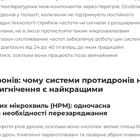
температурних меж компонентів через перегрів. Особл
ронів у польоті, коли вони не підтримують постійного
ладні технології стрибків частоти чи сигнали з розширен
нами, не в змозі протистояти таким мікрохвильовим
апазон охоплюваних частот забезпечує роботу цих систем
іапазоні від 24 до 40 гігагерц, до яких традиційні
тися, оскільки вони працюють поза звичайними
ронів: чому системи протидронів 
ригнічення є найкращими
их мікрохвиль (HPM): одночасна
ез необхідності перезаряджання
роти роїв дронів, оскільки воно охоплює великі площі б
 дрон. Кінетичні перехоплювачі та лазерна зброя повин