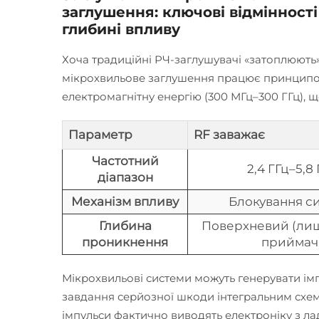
заглушення: ключові відмінності
глибині впливу
Хоча традиційні РЧ-заглушувачі «затоплюють» 
мікрохвильове заглушення працює принципо
електромагнітну енергію (300 МГц–300 ГГц), щ
Параметр
RF заважає
Частотний
2,4 ГГц–5,8
діапазон
Механізм впливу
Блокування с
Глибина
Поверхневий (лиш
проникнення
приймач
Мікрохвильові системи можуть генерувати імп
завдання серйозної шкоди інтегральним схемам
імпульси фактично виводять електроніку з ла