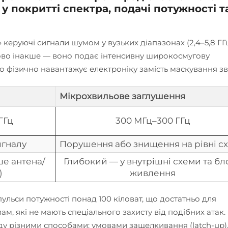
 у покритті спектра, подачі потужності т
керуючі сигнали шумом у вузьких діапазонах (2,4–5,8 ГГц
во інакше — воно подає інтенсивну широкосмугову
о фізично навантажує електроніку замість маскування зв’
Мікрохвильове заглушення
 ГГц
300 МГц–300 ГГц
игналу
Порушення або знищення на рівні с
е антена/
Глибокий — у внутрішні схеми та бл
)
живлення
ульси потужності понад 100 кіловат, що достатньо для
, які не мають спеціального захисту від подібних атак. 
ду різними способами: умовами защелкивання (latch-up)