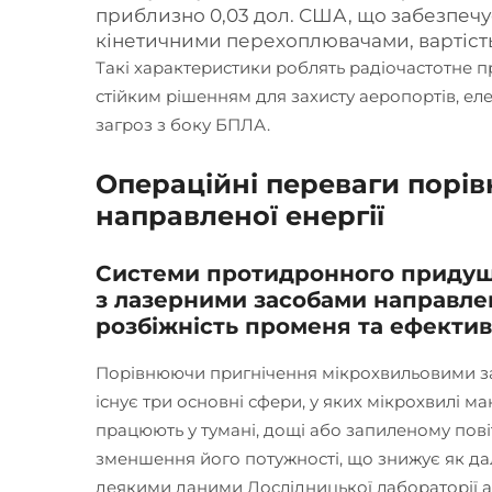
приблизно 0,03 дол. США, що забезпечу
кінетичними перехоплювачами, вартіст
Такі характеристики роблять радіочастотне
стійким рішенням для захисту аеропортів, еле
загроз з боку БПЛА.
Операційні переваги порі
направленої енергії
Системи протидронного придуше
з лазерними засобами направлено
розбіжність променя та ефекти
Порівнюючи пригнічення мікрохвильовими за
існує три основні сфери, у яких мікрохвилі м
працюють у тумані, дощі або запиленому пов
зменшення його потужності, що знижує як дальн
деякими даними Дослідницької лабораторії а