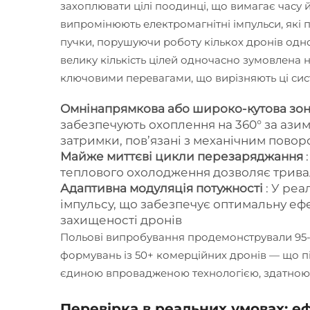
захоплювати цілі поодинці, що вимагає часу 
випромінюють електромагнітні імпульси, які
пучки, порушуючи роботу кількох дронів одн
велику кількість цілей одночасно зумовлена
ключовими перевагами, що вирізняють ці сис
Омнінапрямкова або широко-кутова зо
забезпечують охоплення на 360° за азиму
затримки, пов’язані з механічним повор
Майже миттєві цикли перезаряджання
теплового охолодження дозволяє трива
Адаптивна модуляція потужності
: У реа
імпульсу, що забезпечує оптимальну ефек
захищеності дронів
Польові випробування продемонстрували 95-
формувань із 50+ комерційних дронів — що 
єдиною впровадженою технологією, здатною 
Перевірка в реальних умовах: е