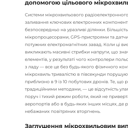
допомогою цільового мікрохвил
Системи мікрохвильового радіоелектронног
заливання ключових електронних компонент
безпосередньо на уразливі ділянки. Більшіс
мікропроцесорами, GPS-пристроями та датчик
потужних електромагнітних завад. Коли ці ви
викликають масивні стрибки напруги, що зн
елементів, у результаті чого контролери пол
з ладу — все це без будь-якого фізичного ко
мікрохвиль тривалістю в півсекунди порушую
приблизно в 9 із 10 побутових дронів. Те, що
традиційними методами, — це відсутність ул
поруч і тихий режим роботи, який не приверт
аеропортів або в будь-яких інших місцях, де 
небажаних повітряних вторгнень.
Заглушення мікрохвильовим ви