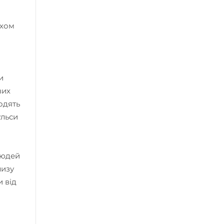
яхом
и
вих
одять
ульси
людей
лизу
и від