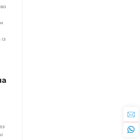
иво
им
 із
на
ез
ні