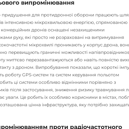
ьового випромінювання
о придушення для протидронної оборони працюють шл
ів інтенсивною мікрохвильовою енергією, спрямованою
ть комерційних дронів оснащені незахищеними
ами руху, які просто не розраховані на витримування
сокочастотні мікрохвилі проникають у корпус дрона, вон
ачно перевищують граничні можливості напівпровіднико
ьоту миттєво перезавантажуються або навіть повністю вих
нтакту з дроном. Випробування показали, що короткі імп
ть роботу GPS-систем та систем керування польотом
 робить ці системи особливо відмінними порівняно з
амків після застосування, зниження ризику травмування 
ає уваги. Це робить їх особливо корисними в містах, поб
розташована цінна інфраструктура, яку потрібно захищат
промінюванням проти радіочастотного