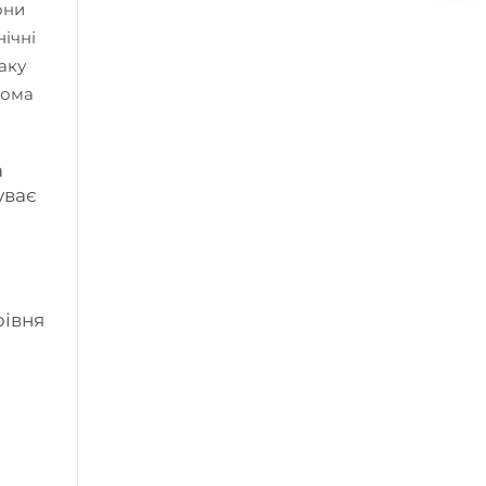
они
ічні
аку
ьома
а
уває
рівня