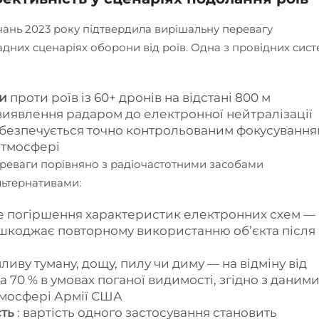
чань 2023 року підтвердила вирішальну перевагу
них сценаріях оборони від роїв. Одна з провідних сист
ти
проти роїв із 60+ дронів на відстані 800 м
д виявлення радаром до електронної нейтралізації
абезпечується точно контрольованим фокусуванн
атмосфері
переваги порівняно з радіочастотними засобами
ьтернативами:
не погіршення характеристик електронних схем — 
шкоджає повторному використанню об’єкта після
пливу туману, дощу, пилу чи диму — на відміну від
а 70 % в умовах поганої видимості, згідно з даним
тмосфері Армії США
сть
: вартість одного застосування становить