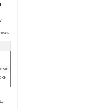
а
),
язку.
хеми
оки
Ці
,