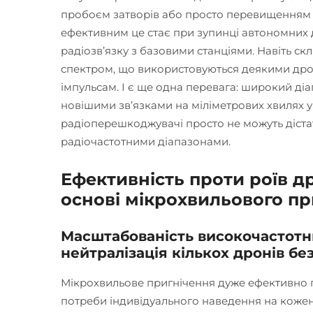
пробоєм затворів або просто перевищенням 
ефективним це стає при зупинці автономних д
радіозв’язку з базовими станціями. Навіть ск
спектром, що використовуються деякими дро
імпульсам. І є ще одна перевага: широкий ді
новішими зв’язками на міліметрових хвилях у д
радіоперешкоджувачі просто не можуть діста
радіочастотними діапазонами.
Ефективність проти роїв д
основі мікрохвильового п
Масштабованість високочастотн
нейтралізація кількох дронів б
Мікрохвильове пригнічення дуже ефективно п
потреби індивідуального наведення на кожен