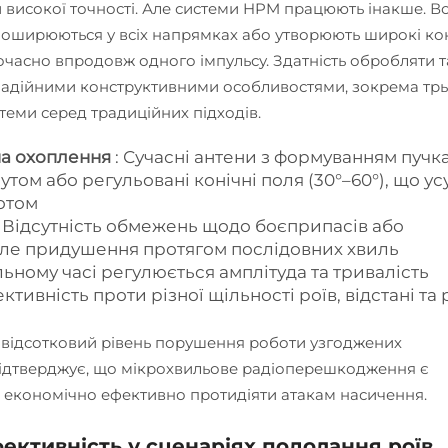
й високої точності. Але системи HPM працюють інакше. В
 поширюються у всіх напрямках або утворюють широкі кон
очасно впродовж одного імпульсу. Здатність обробляти т
 надійними конструктивними особливостями, зокрема тр
теми серед традиційних підходів.
на охоплення
: Сучасні антени з формуванням пучк
том або регульовані конічні поля (30°–60°), що ус
отом
: Відсутність обмежень щодо боєприпасів або
ле придушення протягом послідовних хвиль
льному часі регулюється амплітуда та тривалість
тивність проти різної щільності роїв, відстані та 
відсотковий рівень порушення роботи узгоджених
підтверджує, що мікрохвильове радіоперешкодження є
економічно ефективно протидіяти атакам насичення.
фективність у сценаріях подолання роїв