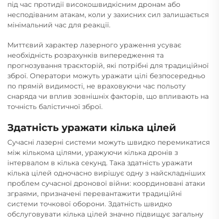
під час протидії високошвидкісним дронам або
несподіваним атакам, коли у захисних сил залишається
мінімальний час для реакції.
Миттєвий характер лазерного ураження усуває
необхідність розрахунків випередження та
прогнозування траєкторій, які потрібні для традиційної
зброї. Оператори можуть уражати цілі безпосередньо
по прямій видимості, не враховуючи час польоту
снаряда чи вплив зовнішніх факторів, що впливають на
точність балістичної зброї.
Здатність уражати кілька цілей
Сучасні лазерні системи можуть швидко перемикатися
між кількома цілями, уражуючи кілька дронів з
інтервалом в кілька секунд. Така здатність уражати
кілька цілей одночасно вирішує одну з найскладніших
проблем сучасної дронової війни: координовані атаки
зграями, призначені перевантажити традиційні
системи точкової оборони. Здатність швидко
обслуговувати кілька цілей значно підвищує загальну