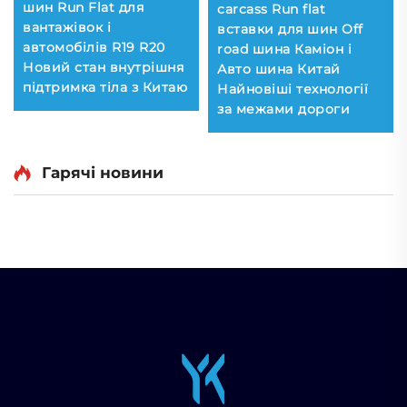
шин Run Flat для
carcass Run flat
вантажівок і
вставки для шин Off
автомобілів R19 R20
road шина Каміон і
Новий стан внутрішня
Авто шина Китай
підтримка тіла з Китаю
Найновіші технології
за межами дороги
Гарячі новини