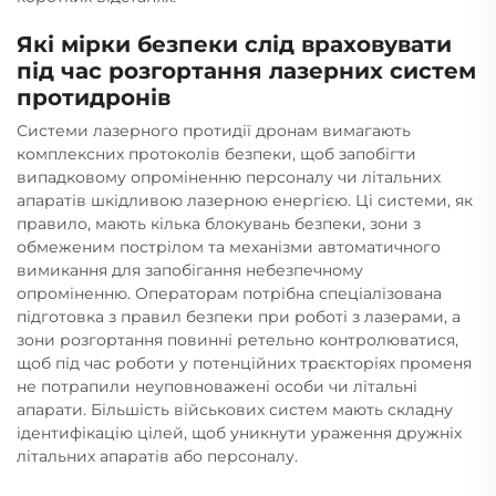
Які мірки безпеки слід враховувати
під час розгортання лазерних систем
протидронів
Системи лазерного протидії дронам вимагають
комплексних протоколів безпеки, щоб запобігти
випадковому опроміненню персоналу чи літальних
апаратів шкідливою лазерною енергією. Ці системи, як
правило, мають кілька блокувань безпеки, зони з
обмеженим пострілом та механізми автоматичного
вимикання для запобігання небезпечному
опроміненню. Операторам потрібна спеціалізована
підготовка з правил безпеки при роботі з лазерами, а
зони розгортання повинні ретельно контролюватися,
щоб під час роботи у потенційних траєкторіях променя
не потрапили неуповноважені особи чи літальні
апарати. Більшість військових систем мають складну
ідентифікацію цілей, щоб уникнути ураження дружніх
літальних апаратів або персоналу.