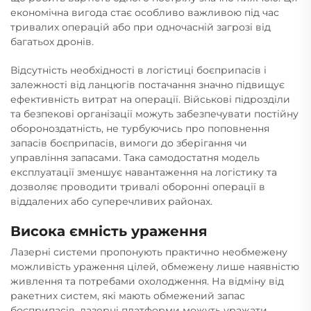
економічна вигода стає особливо важливою під час
тривалих операцій або при одночасній загрозі від
багатьох дронів.
Відсутність необхідності в логістиці боєприпасів і
залежності від ланцюгів постачання значно підвищує
ефективність витрат на операції. Військові підрозділи
та безпекові організації можуть забезпечувати постійну
обороноздатність, не турбуючись про поповнення
запасів боєприпасів, вимоги до зберігання чи
управління запасами. Така самодостатня модель
експлуатації зменшує навантаження на логістику та
дозволяє проводити тривалі оборонні операції в
віддалених або суперечливих районах.
Висока ємність ураження
Лазерні системи пропонують практично необмежену
можливість ураження цілей, обмежену лише наявністю
живлення та потребами охолодження. На відміну від
ракетних систем, які мають обмежений запас
боєприпасів, лазерні платформи можуть уражати