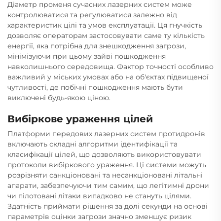
Діаметр променя сучасних лазерних систем може
контролюватися та регулюватися залежно від
характеристик цілі та умов експлуатації. Ця гнучкість
дозволяє операторам застосовувати саме ту кількість
енергії, яка потрібна для знешкодження загрози,
мінімізуючи при цьому зайві пошкодження
навколишнього середовища. Фактор точності особливо
важливий у міських умовах або на об'єктах підвищеної
чутливості, де побічні пошкодження мають бути
виключені будь-якою ціною.
Вибіркове ураження цілей
Платформи передових лазерних систем протидронів
включають складні алгоритми ідентифікації та
класифікації цілей, що дозволяють використовувати
протоколи вибіркового ураження. Ці системи можуть
розрізняти санкціоновані та несанкціоновані літальні
апарати, забезпечуючи тим самим, що легітимні дрони
чи пілотовані літаки випадково не стануть цілями.
Здатність приймати рішення за долі секунди на основі
параметрів оцінки загрози значно зменшує ризик