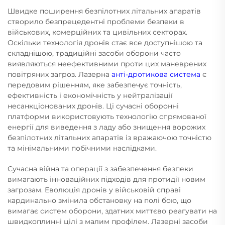
Швидке поширення безпілотних літальних апаратів
створило безпрецедентні проблеми безпеки в
військових, комерційних та цивільних секторах.
Оскільки технологія дронів стає все доступнішою та
складнішою, традиційні засоби оборони часто
виявляються неефективними проти цих маневрених
повітряних загроз. Лазерна
анті-дротикова система
є
передовим рішенням, яке забезпечує точність,
ефективність і економічність у нейтралізації
несанкціонованих дронів. Ці сучасні оборонні
платформи використовують технологію спрямованої
енергії для виведення з ладу або знищення ворожих
безпілотних літальних апаратів із вражаючою точністю
та мінімальними побічними наслідками.
Сучасна війна та операції з забезпечення безпеки
вимагають інноваційних підходів для протидії новим
загрозам. Еволюція дронів у військовій справі
кардинально змінила обстановку на полі бою, що
вимагає систем оборони, здатних миттєво реагувати на
швидкоплинні цілі з малим профілем. Лазерні засоби