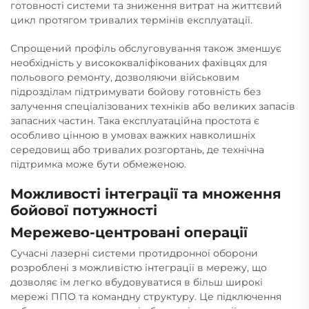
готовності системи та зниження витрат на життєвий
цикл протягом тривалих термінів експлуатації.
Спрощений профіль обслуговування також зменшує
необхідність у висококваліфікованих фахівцях для
польового ремонту, дозволяючи військовим
підрозділам підтримувати бойову готовність без
залучення спеціалізованих техніків або великих запасів
запасних частин. Така експлуатаційна простота є
особливо цінною в умовах важких навколишніх
середовищ або тривалих розгортань, де технічна
підтримка може бути обмеженою.
Можливості інтеграції та множення
бойової потужності
Мережево-центровані операції
Сучасні лазерні системи протидронної оборони
розроблені з можливістю інтеграції в мережу, що
дозволяє їм легко вбудовуватися в більш широкі
мережі ППО та командну структуру. Це підключення