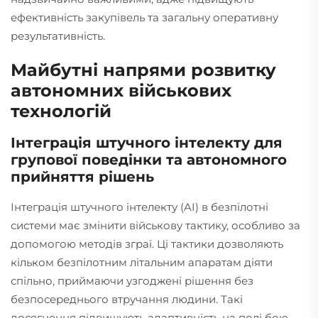
ефективність закупівель та загальну оперативну
результативність.
Майбутні напрями розвитку
автономних військових
технологій
Інтеграція штучного інтелекту для
групової поведінки та автономного
прийняття рішень
Інтеграція штучного інтелекту (AI) в безпілотні
системи має змінити військову тактику, особливо за
допомогою методів зграї. Ці тактики дозволяють
кільком безпілотним літальним апаратам діяти
спільно, приймаючи узгоджені рішення без
безпосереднього втручання людини. Такі
досягнення підвищують адаптивність на полі бою,