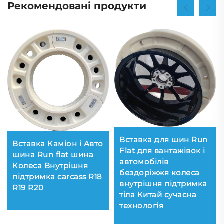
Рекомендовані продукти
Вставка для шин Run
Вставка Каміон і Авто
Flat для вантажівок і
шина Run flat шина
автомобілів
Колеса Внутрішня
бездоріжжя колеса
підтримка carcass R18
внутрішня підтримка
R19 R20
тіла Китай сучасна
технологія