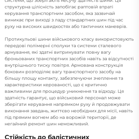
системи, що зберігають несучу здатність шини. Ця
структурна цілісність запобігає раптовій втраті
керування транспортним засобом, яка зазвичай
виникає при виході з ладу стандартних шин під час
руху на високих швидкостях або тактичних маневрів.
Протикульові шини військового класу використовують
передові полімерні сполуки та системи сталевого
армування, які здатні витримувати повну вагу
броньованих транспортних засобів навіть за відсутності
внутрішнього тиску повітря. Армована конструкція
боковин розподіляє вагу транспортного засобу на
більшу площу контакту, забезпечуючи зчеплення та
характеристики керованості, що є критично
важливими для процедур уникнення та відходу. Ця
здатність гарантує, що військовий персонал може
зберігати керування напрямком руху й продовжувати
виконання завдань, життєво необхідних для місії, навіть
під прямим вогнем або на ворожій території, де
негайний ремонт шин неможливий.
Стійкість до балістичних