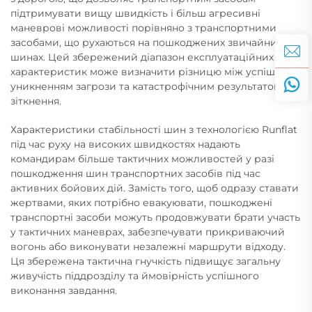
підтримувати вищу швидкість і більш агресивні
маневрові можливості порівняно з транспортними
засобами, що рухаються на пошкоджених звичайних
шинах. Цей збережений діапазон експлуатаційних
характеристик може визначити різницю між успішним
уникненням загрози та катастрофічним результатом
зіткнення.
Характеристики стабільності шин з технологією Runflat
під час руху на високих швидкостях надають
командирам більше тактичних можливостей у разі
пошкодження шин транспортних засобів під час
активних бойових дій. Замість того, щоб одразу ставати
жертвами, яких потрібно евакуювати, пошкоджені
транспортні засоби можуть продовжувати брати участь
у тактичних маневрах, забезпечувати прикриваючий
вогонь або виконувати незалежні маршрути відходу.
Ця збережена тактична гнучкість підвищує загальну
живучість піддрозділу та ймовірність успішного
виконання завдання.