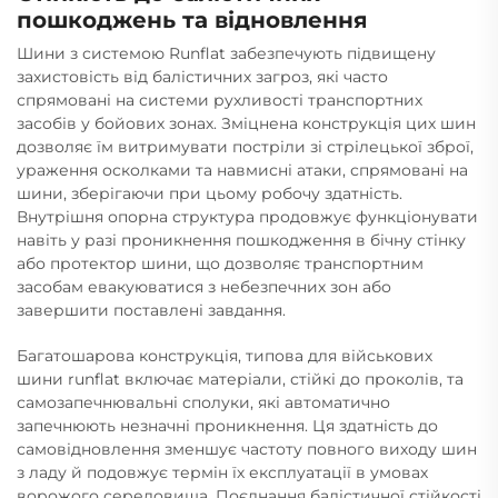
пошкоджень та відновлення
Шини з системою Runflat забезпечують підвищену
захистовість від балістичних загроз, які часто
спрямовані на системи рухливості транспортних
засобів у бойових зонах. Зміцнена конструкція цих шин
дозволяє їм витримувати постріли зі стрілецької зброї,
ураження осколками та навмисні атаки, спрямовані на
шини, зберігаючи при цьому робочу здатність.
Внутрішня опорна структура продовжує функціонувати
навіть у разі проникнення пошкодження в бічну стінку
або протектор шини, що дозволяє транспортним
засобам евакуюватися з небезпечних зон або
завершити поставлені завдання.
Багатошарова конструкція, типова для військових
шини runflat
включає матеріали, стійкі до проколів, та
самозапечнювальні сполуки, які автоматично
запечнюють незначні проникнення. Ця здатність до
самовідновлення зменшує частоту повного виходу шин
з ладу й подовжує термін їх експлуатації в умовах
ворожого середовища. Поєднання балістичної стійкості