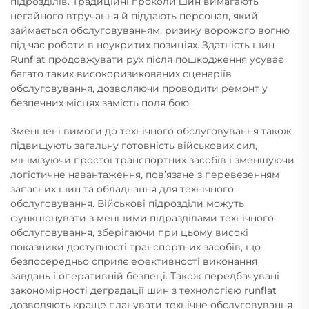
підрозділів. Традиційні проколи шин вимагають
негайного втручання й піддають персонал, який
займається обслуговуванням, ризику ворожого вогню
під час роботи в неукритих позиціях. Здатність шин
Runflat продовжувати рух після пошкодження усуває
багато таких високоризикованих сценаріїв
обслуговування, дозволяючи проводити ремонт у
безпечних місцях замість поля бою.
Зменшені вимоги до технічного обслуговування також
підвищують загальну готовність військових сил,
мінімізуючи простої транспортних засобів і зменшуючи
логістичне навантаження, пов’язане з перевезенням
запасних шин та обладнання для технічного
обслуговування. Військові підрозділи можуть
функціонувати з меншими підразділами технічного
обслуговування, зберігаючи при цьому високі
показники доступності транспортних засобів, що
безпосередньо сприяє ефективності виконання
завдань і оперативній безпеці. Також передбачувані
закономірності деградації шин з технологією runflat
дозволяють краще планувати технічне обслуговування