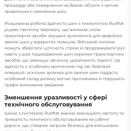
процедур або повернення на базові об’єкти з метою
правильного замінення шин.
Розширена робоча здатність шин з технологією Runflat
усуває тактичну перевагу, що виникає, коли
транспортні засоби змушені зупинятися для аварійної
заміни шин у відкритих позиціях. Військові колони
можуть зберігати цілісність строю й продовжувати рух
навіть у разі пошкодження шин окремих транспортних
засобів, що зменшує загальну уразливість підмісії. Ця
здатність є особливо критичною під час бойових
операцій, оскільки зупинка для заміни шин піддасть
особовий склад ризику вогню противника й порушить
графік виконання завдання.
Зменшення уразливості у сфері
технічного обслуговування
Шини з системою Runflat значно зменшують частоту та
тривалість технічного обслуговування на узбіччі
дороги, що створює загрози безпеці для військових