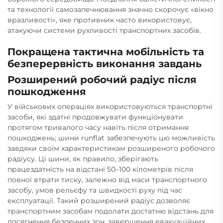
та технології самозапечнювання значно скорочує «вікно
вразливості», яке противник часто використовує,
атакуючи системи рухливості транспортних засобів.
Покращена тактична мобільність та
безперервність виконання завдань
Розширений робочий радіус після
пошкодження
У військових операціях використовуються транспортні
засоби, які здатні продовжувати функціонувати
протягом тривалого часу навіть після отримання
пошкоджень; шини runflat забезпечують цю можливість
завдяки своїм характеристикам розширеного робочого
радіусу. Ці шини, як правило, зберігають
працездатність на відстані 50–100 кілометрів після
повної втрати тиску, залежно від маси транспортного
засобу, умов рельєфу та швидкості руху під час
експлуатації. Такий розширений радіус дозволяє
транспортним засобам подолати достатню відстань для
досягнення безпечних зон, завершення евакуаційних