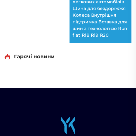
легкових автомобілів
Шина для бездоріжжя
Колеса Внутрішня
підтримка Вставка для
шин з технологією Run
flat R18 R19 R20
Гарячі новини