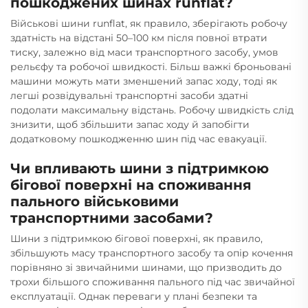
пошкоджених шинах runflat?
Військові шини runflat, як правило, зберігають робочу
здатність на відстані 50–100 км після повної втрати
тиску, залежно від маси транспортного засобу, умов
рельєфу та робочої швидкості. Більш важкі броньовані
машини можуть мати зменшений запас ходу, тоді як
легші розвідувальні транспортні засоби здатні
подолати максимальну відстань. Робочу швидкість слід
знизити, щоб збільшити запас ходу й запобігти
додатковому пошкодженню шин під час евакуації.
Чи впливають шини з підтримкою
бігової поверхні на споживання
пального військовими
транспортними засобами?
Шини з підтримкою бігової поверхні, як правило,
збільшують масу транспортного засобу та опір кочення
порівняно зі звичайними шинами, що призводить до
трохи більшого споживання пального під час звичайної
експлуатації. Однак переваги у плані безпеки та