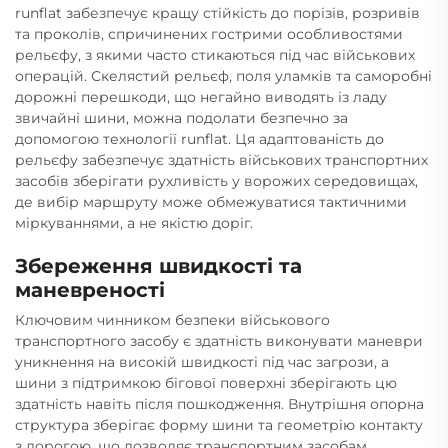
runflat забезпечує кращу стійкість до порізів, розривів
та проколів, спричинених гострими особливостями
рельєфу, з якими часто стикаються під час військових
операцій. Скелястий рельєф, поля уламків та саморобні
дорожні перешкоди, що негайно виводять із ладу
звичайні шини, можна подолати безпечно за
допомогою технології runflat. Ця адаптованість до
рельєфу забезпечує здатність військових транспортних
засобів зберігати рухливість у ворожих середовищах,
де вибір маршруту може обмежуватися тактичними
міркуваннями, а не якістю доріг.
Збереження швидкості та
маневреності
Ключовим чинником безпеки військового
транспортного засобу є здатність виконувати маневри
уникнення на високій швидкості під час загрози, а
шини з підтримкою бігової поверхні зберігають цю
здатність навіть після пошкодження. Внутрішня опорна
структура зберігає форму шини та геометрію контакту
з дорогою, що дозволяє транспортним засобам