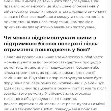
зменшені вимоги до технічного обслуговування, як
правило, компенсують це збільшене споживання. У
військових операціях пріоритетом є успішне виконання
завдань і безпека особового складу, а не ефективність
використання пального, тому такий компроміс є
прийнятним для критично важливих застосувань.
Чи можна відремонтувати шини з
підтримкою бігової поверхні після
отримання пошкоджень у бою?
Невеликі проколи в шинах з технологією runflat часто
можна усунути за допомогою стандартних процедур
ремонту шин, але значні пошкодження боковин або
кілька проникнень, як правило, вимагають повної
заміни шини. Внутрішня опорна структура може бути
порушена при серйозних пошкодженнях, що зменшує
здатність шини працювати в режимі runflat навіть після
зовнішнього ремонту. У військових протоколах
технічного обслуговування, як правило,
рекомендується замінювати, а не ремонтувати на місці
шини з технологією runflat, пошкоджені в бойових