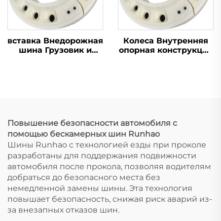
вставка Внедорожная
Колеса Внутренняя
шина Грузовик и
опорная конструкция
Автомобильная шина
R19 Вставка Грузовая
Внутреннее опорное
и легковая шина
тело Шина Run flat
Шина с функцией
Run flat
Повышение безопасности автомобиля с
помощью бескамерных шин Runhao
Шины Runhao с технологией езды при проколе
разработаны для поддержания подвижности
автомобиля после прокола, позволяя водителям
добраться до безопасного места без
немедленной замены шины. Эта технология
повышает безопасность, снижая риск аварий из-
за внезапных отказов шин.