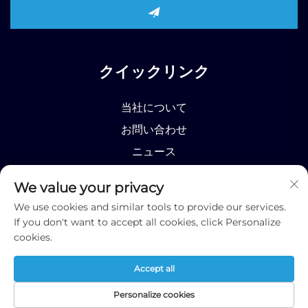
クイックリンク
当社について
お問い合わせ
ニュース
製品
We value your privacy
We use cookies and similar tools to provide our services.
If you don't want to accept all cookies, click Personalize
cookies.
Copyright © 2026 Runhao (Shandong) International
Accept all
Business Co., Ltd;
プライバシーポリシー
について
お問い合わせ
ニュース
製品
Personalize cookies