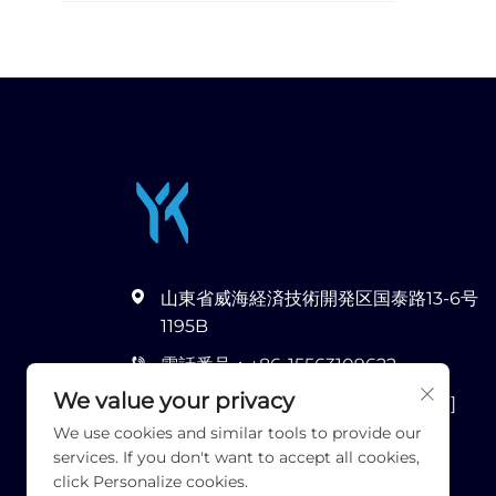
山東省威海経済技術開発区国泰路13-6号
1195B
電話番号：
+86-15563109622
We value your privacy
メールアドレス：
[email protected]
We use cookies and similar tools to provide our
services. If you don't want to accept all cookies,
click Personalize cookies.