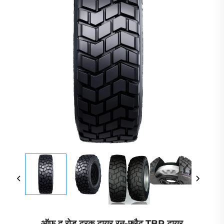
ऑफ़ द रोड ट्रक टायर रन-फ़्लैट TBR टायर