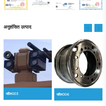
अनुशंसित उत्पाद
व्हील003
व्हील006