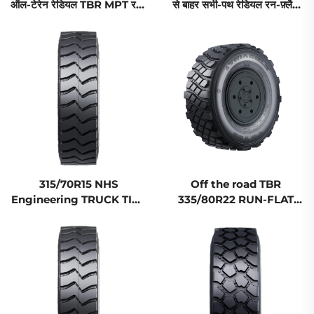
ऑल-टेरेन रेडियल TBR MPT रन-
से बाहर सभी-पथ रेडियल रन-फ़्लैट
फ्लैट ट्रक टायर
ट्रक टायर TBR
315/70R15 NHS
Off the road TBR
Engineering TRUCK TIRE
335/80R22 RUN-FLAT
TBR
TRUCK TIRE