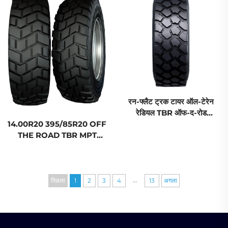
रन-फ्लैट ट्रक टायर ऑल-टेरेन
रेडियल TBR ऑफ-द-रोड
14.00R20 395/85R20 OFF
275/80R18 305/80R18
THE ROAD TBR MPT
335/80R18 MPT टायर
RUN-FLAT TRUCK TIRE
...
पिछला
1
2
3
4
13
अगला