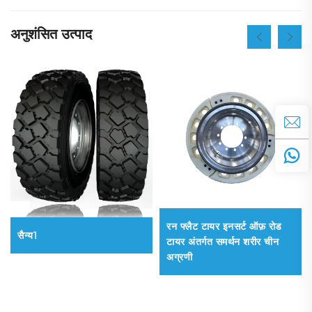
अनुशंसित उत्पाद
रन फ्लैट टायर इनसर्ट ऑफ़ रोड
सैन्य1
टायर अंतर्गत समर्थन शरीर चीन
अग्रणी