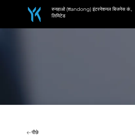
रुनहाओ (शandong) इंटरनेशनल बिजनेस कं.,
लिमिटेड
पीछे