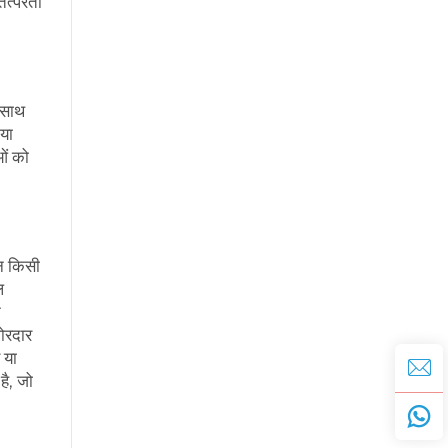
तत्परता
े साथ
िया
ओं को
ान किसी
ल
े
ोरदार
 या
है, जो