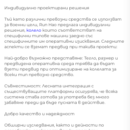
Индивидуално проектирани решения
Тъй като различни превозни средства се използват
за военни цели, Run Hao предлага индивидуални
решения,
колело
които съответстват на
специфични типове машини заедно със
специфичните им оперативни изисквания. Следните
аспекти се вземат предвид при такива проекти:
Най-добро възможно представяне: Тегло, размер и
предвидена оперативна среда трябва да бъдат
взети предвид при оптимизиране на колелата за
всеки тип превозно средство.
Съвместимост: Лесната интеграция с
съществуващите платформи осигурява, че всяка
система става готова за употреба без много
забавяне преди да бъде пусната в действие.
Добро качество и надеждност
Обширни изследвания, както и дейности по