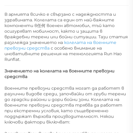
В армията всичко е свързано с надеждността и
здравината. Колелата са един от най-важните
компоненти в任何 военен автомобил, тъй като
осигуряват мобилност, както и защита в
враждебни терени или бойни ситуации. Тази статия
разглежда значението на
колелата на военните
превозни средства
с особено внимание на
иновативните решения на технологията Run Hao
Runflat.
Значението на колелата на военните превозни
средства
Военните превозни средства могат да работят в
различни видове среди, започвайки от груби терени
до градски райони и дори бойни зони. Колелата на
военните превозни средства трябва да работят
при екстремни условия, като същевременно
поддържат върхова производителност. Някои
ключови фактори включват: