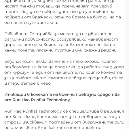
Здравина: Тези видове колела трябва да могат да
носят тежки товари, да преминават през груб
терен, без да се повреждат, или да устояват на
повреди от вражески огън по време на битки, но да
останат функционални.
Гъвкавост: Те трябва да могат да се движат по
различни повърхности, осигурявайки маневреност
дори когато условията са неблагоприятни, като
кални полета, пясъчни пустини или снежни райони.
Безопасност: Включването на технологии, които
позволяват на кола да продължи да работи след удар
от куршум, е един от начините, по които колелата
защитават както самото превозно средство, така
и тези вътре в него.
Иновации в колелата на военни превозни средства
от Run Hao Runflat Technology
Run Hao Runflat Technology се специализира в решения
от висок клас, които могат да отговорят на тези
строги изисквания, поставени от въоръжените сили
по целия свят. Ето как техните продукти