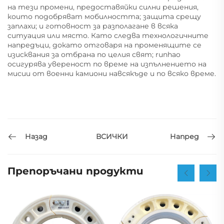
на тези промени, предоставяйки силни решения,
които подобряват мобилността; защита срещу
заплахи; и готовност за разполагане в всяка
ситуация или място. Като следва технологичните
напредъци, докато отговаря на променящите се
изисквания за отбрана по целия свят; runhao
осигурява увереност по време на изпълнението на
мисии от военни камиони навсякъде и по всяко време.
Назад
Напред
ВСИЧКИ
Препоръчани продукти