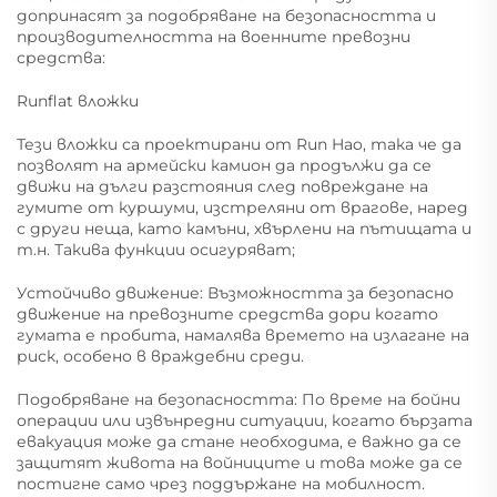
допринасят за подобряване на безопасността и
производителността на военните превозни
средства:
Runflat вложки
Тези вложки са проектирани от Run Hao, така че да
позволят на армейски камион да продължи да се
движи на дълги разстояния след повреждане на
гумите от куршуми, изстреляни от врагове, наред
с други неща, като камъни, хвърлени на пътищата и
т.н. Такива функции осигуряват;
Устойчиво движение: Възможността за безопасно
движение на превозните средства дори когато
гумата е пробита, намалява времето на излагане на
риск, особено в враждебни среди.
Подобряване на безопасността: По време на бойни
операции или извънредни ситуации, когато бързата
евакуация може да стане необходима, е важно да се
защитят живота на войниците и това може да се
постигне само чрез поддържане на мобилност.