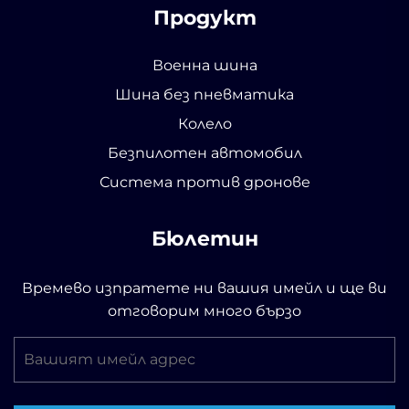
Продукт
Военна шина
Шина без пневматика
Колело
Безпилотен автомобил
Система против дронове
Бюлетин
Времево изпратете ни вашия имейл и ще ви
отговорим много бързо