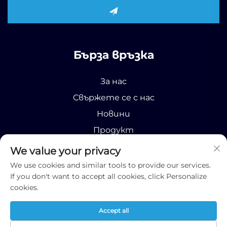
Бърза връзка
За нас
Свържете се с нас
Новини
Продукт
We value your privacy
We use cookies and similar tools to provide our services.
If you don't want to accept all cookies, click Personalize
cookies.
© Всички права запазени 2026 Runhao (Шандонг) И
международна търговска компания
Accept all
ООД;
Политика за поверителност