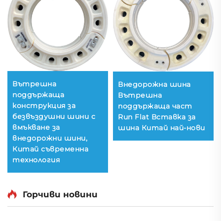
Вътрешна
Внедорожна шина
поддържаща
Вътрешна
конструкция за
поддържаща част
безвъздушни шини с
Run Flat Вставка за
вмъкване за
шина Китай най-нови
внедорожни шини,
Китай съвременна
технология
Горчиви новини