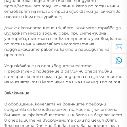
разработка, подкрепят всички продукти,
произведени от тази компания, като по този начин
отговарят на много строги изисквания за качество,
насочени към осигуряване;
Дълъг експлоатационен живот: Колелата трябва да
издържат много години дори при интензивна
употреба, съчетана с неблагоприятни условия, като
по този начин намаляват честотата на
поддържащите работи, както и периодите на
престой.
Уеднаквяване на производителността:
Предсказуемо поведение в различни оперативни
сценарии, което помага за подкрепа на изпълнението
на мисията, тъй като няма да има изненади по пътя.
Заключение
В обобщение, колелата на военните превозни
средства са ключови елементи, които значително
влияят на ефективността и нивата на безопасност
в операциите на въоръжените сили по целия свят.
Технологията Run Hao Runflat остава на преден план