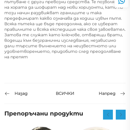
пътуване с други превозни средства. Те позволяват
на хората да шофират над нови хоризонти, като по
този начин раздвижват границите и така
предефинират какво означава да ходиш извън пътя.
Всяка пътека ще бъде преодоляна, ако се изберат
правилните и всяка експедиция чака своя завоевател.
Затова те служат като ключове, отварящи врати,
водещи към безгранични изследвания, независимо
дали търсите вълнението на неизвестното или
удовлетворението, придобито след преодоляване
на препят
Назад
Напред
ВСИЧКИ
Препоръчани продукти