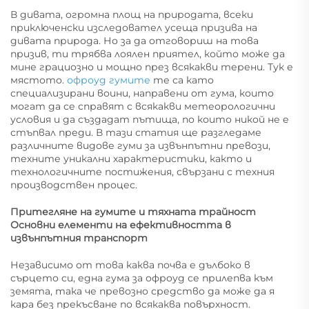
В дивата, огромна площ на природата, всеки
приключенски изследовател усеща призива на
дивата природа. Но за да отговориш на това
призив, ти трябва лоялен приятел, който може да
мине грациозно и мощно през всякакви терени. Тук е
мястото.
офроуд гумите
те са като
специализирани воини, направени от гума, които
могат да се справят с всякакви метеорологични
условия и да създадат пътища, по които никой не е
стъпвал преди. В тази статия ще разгледаме
различните видове гуми за извънпътни превози,
техните уникални характеристики, както и
технологичните постижения, свързани с техния
производствен процес.
Притегляне на гумите и тяхната трайност
Основни елементи на ефективността в
извънпътния транспорт
Независимо от това каква почва е дълбоко в
сърцето си, една гума за офроуд се прилепва към
земята, така че превозно средство да може да я
кара без прекъсване по всякаква повърхност.