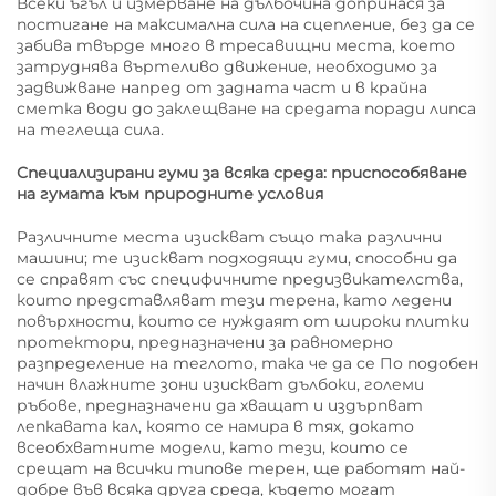
Всеки ъгъл и измерване на дълбочина допринася за
постигане на максимална сила на сцепление, без да се
забива твърде много в тресавищни места, което
затруднява въртеливо движение, необходимо за
задвижване напред от задната част и в крайна
сметка води до заклещване на средата поради липса
на теглеща сила.
Специализирани гуми за всяка среда: приспособяване
на гумата към природните условия
Различните места изискват също така различни
машини; те изискват подходящи гуми, способни да
се справят със специфичните предизвикателства,
които представляват тези терена, като ледени
повърхности, които се нуждаят от широки плитки
протектори, предназначени за равномерно
разпределение на теглото, така че да се По подобен
начин влажните зони изискват дълбоки, големи
ръбове, предназначени да хващат и издърпват
лепкавата кал, която се намира в тях, докато
всеобхватните модели, като тези, които се
срещат на всички типове терен, ще работят най-
добре във всяка друга среда, където могат