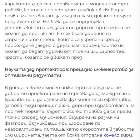
Характеризира се с неравномерни модели с остри
ръбове, които се простират дълбоко в свободна
почва или се хващат за гладки скали, докато пълзят
през гъста кал. Не бива да се подценява и
устойчивостта им, защото дори остри камъни не
могат да проникнат в тях благодарение на
страничните стени, които са укрепени срещу
пробождане заедно с други материали, които не
могат да бъдат удряни от тръни или шипостни
храсти, когато се движат през
Науката зад протектора: прецизно инженерство за
оптимални резултати
В днешно време много инженери са осъзнали, че
доброто проектиране не трябва да изглежда само
красиво, но и да изпълнява функциите си ефективно,
затова този принцип важи дори при изработката на
протекторите, където всичко трябва да се прави
точно според изчисления, базирани на различни
фактори, възникващи при шофиране по
неасфалтирани пътища, като скоростта в завоите
или ширината, заета от всяка отделна
колело
гири.