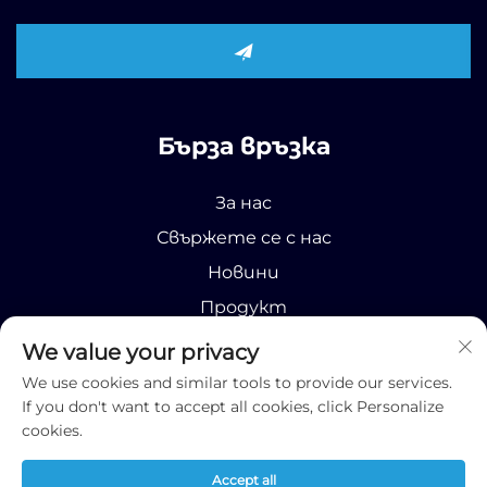
Бърза връзка
За нас
Свържете се с нас
Новини
Продукт
We value your privacy
We use cookies and similar tools to provide our services.
If you don't want to accept all cookies, click Personalize
cookies.
© Всички права запазени 2026 Runhao (Шандонг) И
международна търговска компания
Accept all