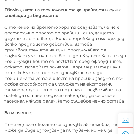
Еволюцията на технологиите за крайпътни гуми:
иновации за бъдещето
С течение на времето хората осъзнават, че не е
достатъчно просто да правиш нещо, защото
другите го правят, а винаги трябва да има цел зад
всяко предприето действие. Затова
производителите на гуми продължават да
развиват уменията си всеки ден въз основа на тези
нови нужди, които се появяват сред офроудците,
докато изследват по-ната Например материали
като кевлар са широко използвани поради
повишената устойчивост на пробиви заедно с по-
добра способност да издържат на екстремни
температури, като по този начин позволяват на
човек да остане по-дълго навън, без да се окаже
заседнал някъде далеч, като същевременно остава
Заключение:
По-специално, когато се използва автомобил, той
може да бъде използван за пътуване, но не и за