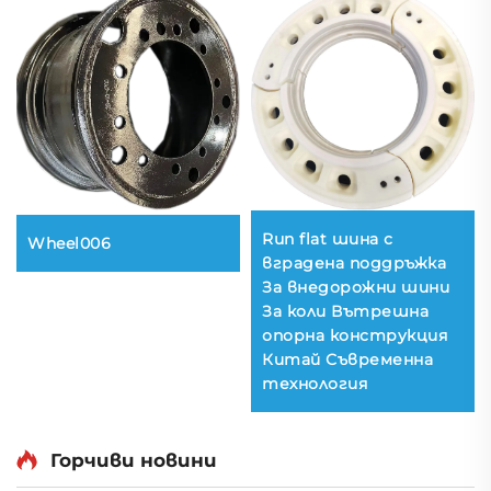
Run flat шина с
Wheel006
вградена поддръжка
За внедорожни шини
За коли Вътрешна
опорна конструкция
Китай Съвременна
технология
Горчиви новини