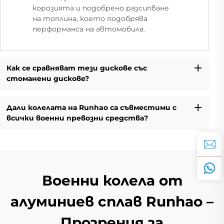
корозията и подобрено разсипване
на топлина, което подобрява
перформанса на автомобила.
Как се сравняват тези дискове със
стоманени дискове?
Дали колелата на Runhao са съвместими с
всички военни превозни средства?
Военни колела от
алуминиев сплав Runhao –
Прозрения за