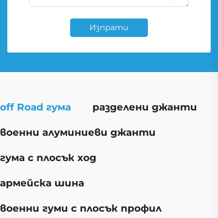
Изпрати
off Road гума
разделени джанти
военни алуминиеви джанти
гума с плосък ход
армейска шина
военни гуми с плосък профил