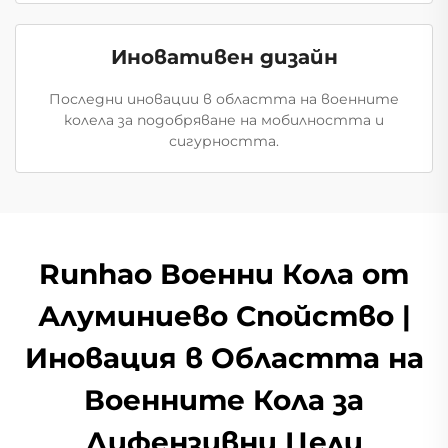
Иновативен дизайн
Последни иновации в областта на военните
колела за подобряване на мобилността и
сигурността.
Runhao Военни Кола от
Алуминиево Спойство |
Иновация в Областта на
Военните Кола за
Дифензивни Цели