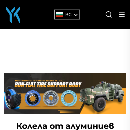
BG
Колела от алуминиев