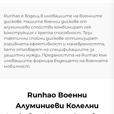
Runhao е водещ в иновациите на военните
дискове. Нашите военни дискове от
алуминиево спойство комбинират лек
конструкция с крепка способност. Тези
тактични спойни дискове оптимизират
горивната ефективност и маневреността,
като отговарят на спецификациите за
защитни нужди. Предаността на Runhao към
иновациите формира бъдещето на военната
мобилност.
Runhao Военни
Алуминиеви Колелни