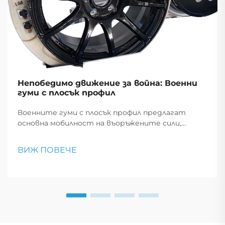
Непобедимо движение за война: Военни
гуми с плосък профил
Военните гуми с плосък профил предлагат
основна мобилност на въоръжените сили,
позволявайки на превозните средства да
продължат да се движат след пробив, което е
ВИЖ ПОВЕЧЕ
от съществено значение за тактически
маневри и спешни реакции.