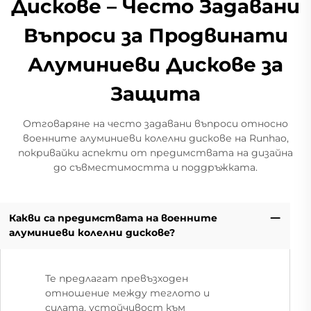
Дискове – Често Задавани
Въпроси за Продвинати
Алуминиеви Дискове за
Защита
Отговаряне на често задавани въпроси относно
военните алуминиеви колелни дискове на Runhao,
покривайки аспекти от предимствата на дизайна
до съвместимостта и поддръжката.
Какви са предимствата на военните
алуминиеви колелни дискове?
Те предлагат превъзходен
отношение между теглото и
силата, устойчивост към