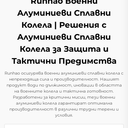
Runhao Военни
Алуминиеви Сплавни
Колела | Решения с
Алуминиеви Сплавни
Колела за Защита и
Тактични Предимства
Runhao осигурява военни алуминиеви сплавни колела с
непреходяща сила и производителност. Нашият
продукт води по дължимост, иновации в областта
на военните колела и тактична готовност.
Разработени за критични мисии, тези военни
алуминиеви колела гарантират оптимална
производителност в различни трудни терени и
условия.