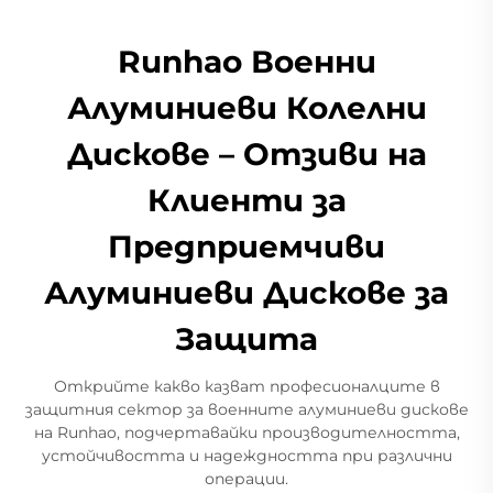
Runhao Военни
Алуминиеви Колелни
Дискове – Отзиви на
Клиенти за
Предприемчиви
Алуминиеви Дискове за
Защита
Открийте какво казват професионалците в
защитния сектор за военните алуминиеви дискове
на Runhao, подчертавайки производителността,
устойчивостта и надеждността при различни
операции.