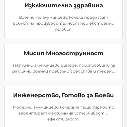
Изключителна здравина
Военните алуминиеви колела предлагат
робустна производителност при екстремни
условия.
Мисия Многострунност
Тактични алуминиеви римове, приспособими за
различни военни превозни средства и терени.
Инженерство, Готово за Боеви
Модерни алуминиеви колела за защита, които
гарантират максимална устойчивост и
ефективност.