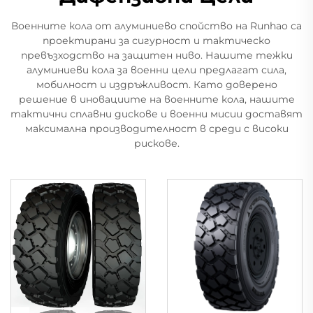
Военните кола от алуминиево спойство на Runhao са
проектирани за сигурност и тактическо
превъзходство на защитен ниво. Нашите тежки
алуминиеви кола за военни цели предлагат сила,
мобилност и издръжливост. Като доверено
решение в иновациите на военните кола, нашите
тактични сплавни дискове и военни мисии доставят
максимална производителност в среди с високи
рискове.