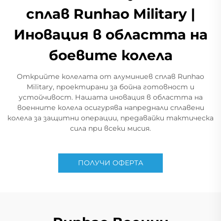
сплав Runhao Military |
Иновация в областта на
боевите колела
Открийте колелата от алуминиев сплав Runhao
Military, проектирани за бойна готовност и
устойчивост. Нашата иновация в областта на
военните колела осигурява напреднали сплавени
колела за защитни операции, предавайки тактическа
сила при всеки мисия.
ПОЛУЧИ ОФЕРТА