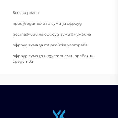
всички релси
производители на гуми за офроуд
доставчици на офроуд гуми в чужбина
офроуд гума за търговска употреба
офроуд гума за индустриални превозни
средства