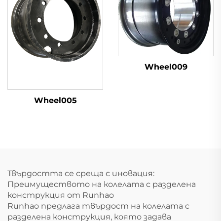
Wheel009
Wheel005
Твърдостта се среща с иновация:
Преимуществото на колелата с разделена
конструкция от Runhao
Runhao предлага твърдост на колелата с
разделена конструкция, която задава