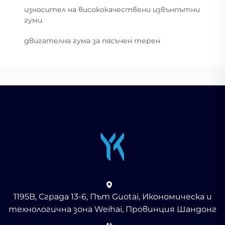
износител на висококачествени извънпътни
гуми
двигателна гума за пясъчен терен
1195B, Сграда 13-6, Път Guotai, Икономическа и
технологична зона Weihai, Провинция Шандонг