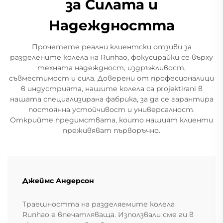
за Силата и
Надеждността
Прочетете реални клиентски отзиви за
разделените колела на Runhao, фокусирайки се върху
техната надеждност, издръжливост,
съвместимост и сила. Доверени от професионалици
в индустрията, нашите колела са projektirani в
нашата специализирана фабрика, за да се гарантира
постоянна устойчивост и универсалност.
Открийте предимствата, които нашият клиенти
преживяват първоръчно.
Джеймс Андерсон
Траешността на разделяемите колела
Runhao е впечатляваща. Използвали сме ги в