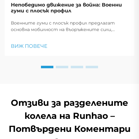
Непобедимо движение за война: Военни
гуми с плосък профил
Военните гуми с плосък профил предлагат
основна мобилност на въоръжените сили,
позволявайки на превозните средства да
продължат да се движат след пробив, което е
ВИЖ ПОВЕЧЕ
от съществено значение за тактически
маневри и спешни реакции.
Отзиви за разделените
колела на Runhao –
Потвърдени Коментари