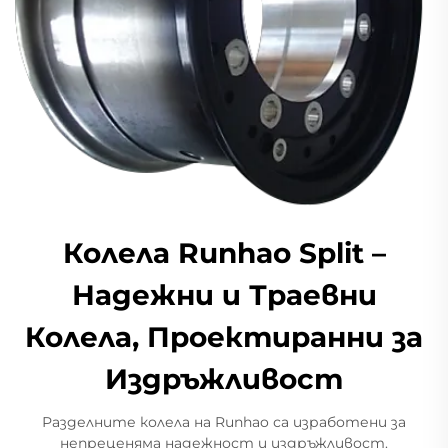
Колела Runhao Split –
Надежни и Траевни
Колела, Проектиранни за
Издръжливост
Разделните колела на Runhao са изработени за
непреценяма надежност и издръжливост.