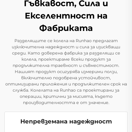
Гъвкавост, Сила и
Екселентност на
Фабриката
Разделящите се колела на Runhao предлагат
изключителна надеждност и сила за изискващи
среди. Като доверена фабрика за разделящи се
колела, проектираме всеки продукт за
продължителна траевност и съвместимост.
Нашият продукт осигурява измерими ползи,
включително подобрена устойчивост,
оптимизирани приложения и продължителен срок на
служба. Колелата на Runhao са проектирани за
операции, критични за мисията, където
производителността е от значение.
Непревземана надеждност