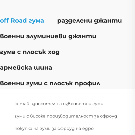
off Road гума
разделени джанти
военни алуминиеви джанти
гума с плосък ход
армейска шина
военни гуми с плосък профил
китай износител на извънпътни гуми
гуми с висока производителност за офроуд
покупка на гуми за офроуд на едро