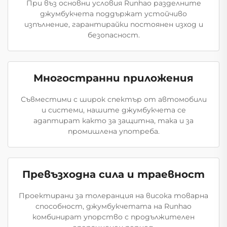
При въз основни условия Runhao разделните
джумбукчета поддържат устойчиво
изпълнение, гарантирайки постоянен изход и
безопасност.
Многостранни приложения
Съвместими с широк спектър от автомобили
и системи, нашите джумбукчета се
адаптират както за защитна, така и за
промишлена употреба.
Превъзходна сила и траевност
Проектирани за толеранция на висока товарна
способност, джумбукчетата на Runhao
комбинират упорство с продължителен