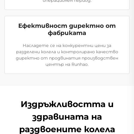
операционен период.
Ефективност директно от
фабриката
Насладете се на конкурентни цени за
разделени колела и контролирано качество
директно от продвинатия производствен
център на Runhao.
Издръжливостта и
здравината на
раздвоените колела