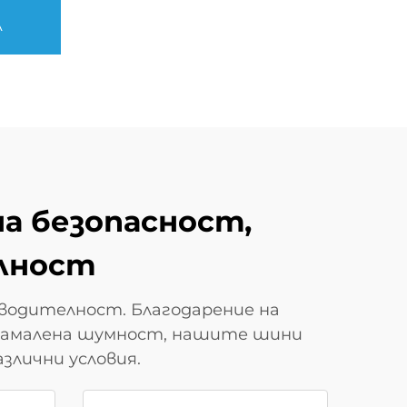
А
на безопасност,
лност
зводителност. Благодарение на
 намалена шумност, нашите шини
лични условия.