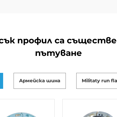
сък профил са съществ
пътуване
Армейска шина
Militaty run fla