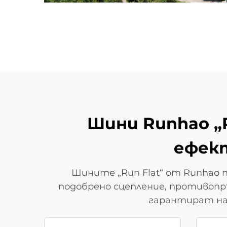
Шини Runhao „R
ефек
Шините „Run Flat“ от Runhao 
подобрено сцепление, противоп
гарантират на