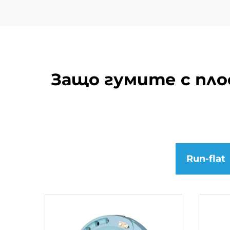
Защо гумите с пло
Run-flat