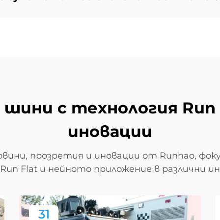
а шини с технология Run 
иновации
вини, прозретия и иновации от Runhao, фок
un Flat и нейното приложение в различни и
31