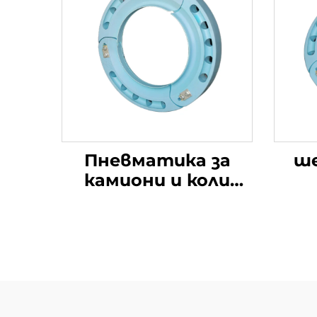
Пневматика за
ше
камиони и коли
Теренен
3
пневматик Колела
Вграден опорен
елемент Вмък за
пневматика „Run
п
flat“ R18 R19 R20