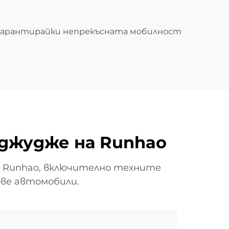
, гарантирайки непрекъсната мобилност
джудже на Runhao
а Runhao, включително техните
ове автомобили.