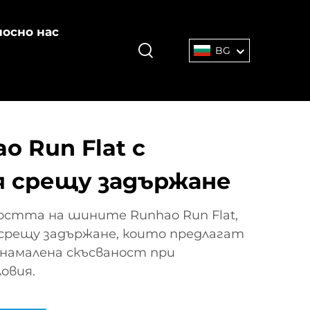
осно нас
BG
o Run Flat с
 срещу задържане
стта на шините Runhao Run Flat,
 срещу задържане, които предлагат
намалена скъсваност при
овия.