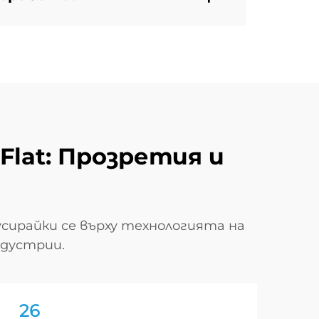
Flat: Прозретия и
усирайки се върху технологията на
ндустрии.
26
2