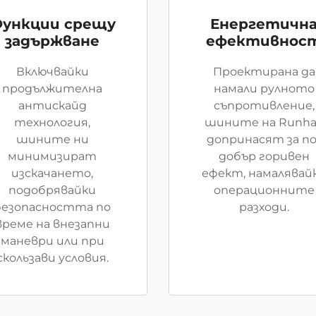
ункции срещу
Енергетичн
задържване
ефективнос
Включвайки
Проектирана да
продължителна
намали рулното
антискайд
съпротивление,
технология,
шините на Runha
шините ни
допринасят за по
минимизират
добър горивен
изскачането,
ефект, намалявай
подобрявайки
операционните
безопасността по
разходи.
време на внезапни
маневри или при
скользави условия.