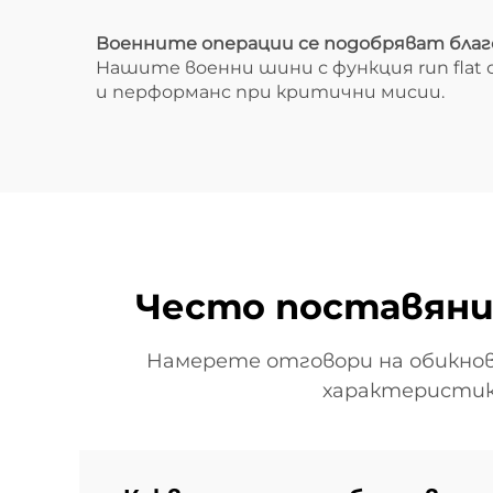
Военните операции се подобряват благо
Нашите военни шини с функция run fla
и перформанс при критични мисии.
Често поставяни
Намерете отговори на обикнов
характеристики