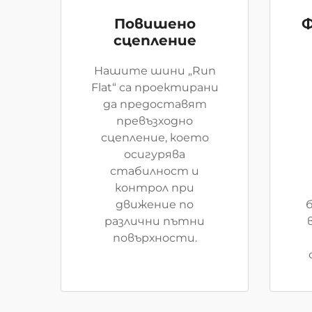
Повишено
Ф
сцепление
Нашите шини „Run
Flat“ са проектирани
да предоставят
превъзходно
сцепление, което
осигурява
стабилност и
контрол при
движение по
различни пътни
повърхности.