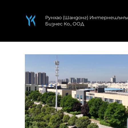
Рунхао (Шандонг) Интернешънъ
Бизнес Ко., ООД