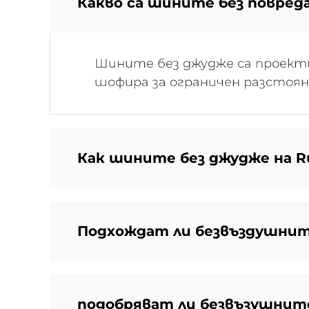
Какво са шините без повред
Шините без джудже са проекти
шофира за ограничен разстояни
Как шините без джудже на 
Подхождат ли безвъздушните
подобряват ли безвъзушнит