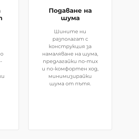
а
Подаване на
т
шума
Шините ни
разполагат с
конструкция за
o
намаляване на шума,
-
предлагайки по-тих
и по-комфортен ход,
ки
минимизирайки
шума от пътя.