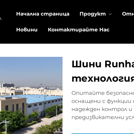
Начална страница
Продукт
Отн
л
Новини
Контактирайте Нас
Шини Runha
технология
Опитайте безопасно
оснащени с функции
надежден контрол и 
предизвикателни усл