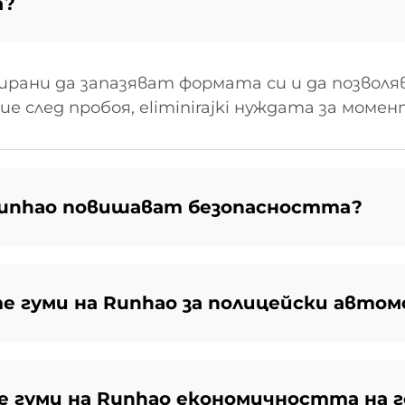
а?
рани да запазяват формата си и да позволя
е след пробоя, eliminirajki нуждата за моме
Runhao повишават безопасността?
 гуми на Runhao за полицейски автом
е гуми на Runhao економичността на 