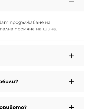
ват продължаване на
нтална промяна на шина.
обили?
горивото?