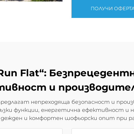
ПОЛУЧИ ОФЕРТ
un Flat“: Безпрецедент
тивност и производите
предлагат непреходяща безопасност и прои
ръзки функции, енергетична ефективност и
дежден и комфортен шофьорски опит при раз