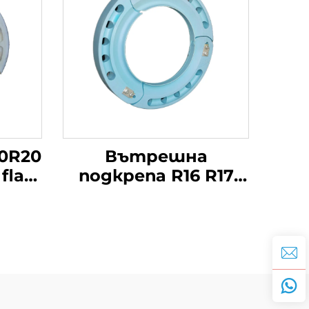
80R20
Вътрешна
flat
подкрепа R16 R17
не
R18 R19 R20 Run flat
он
гума вмъкване
а
Гуми за
внедорожници
о
Китай съвременно