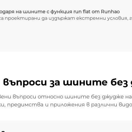
Съвременна
технология
даря на шините с функция run flat от Runhao
t са проектирани да издържат екстремни условия
 въпроси за шините без 
ени въпроси относно шините без джудже н
, предимства и приложения в различни вид