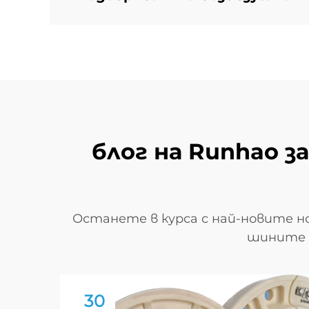
блог на Runhao з
Останете в курса с най-новите но
шините R
30