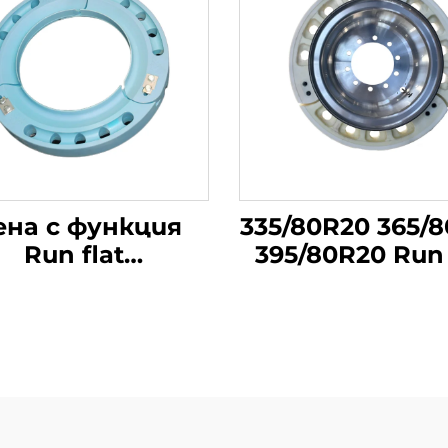
на с функция
335/80R20 365/
Run flat
395/80R20 Run 
35/80R20MPT
гума вмъква
вмъкване за
гуми за ками
камиони
Вътрешн
Вътрешна
подкрепа
оддръжка на
съвременн
корпуса