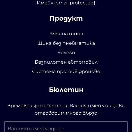
Имейл:
[email protected]
Продукт
Военна шина
Шина без пневматика
Колело
Безпилотен автомобил
Система против дронове
Бюлетин
Времево изпратете ни вашия имейл и ще ви
отговорим много бързо