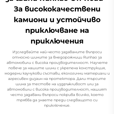
За висококачествени
камиони и устойчиво
приключване на
приключения
Изследвайте най-често задаваните въпроси
относно шините за внедорожници Runhao за
автомобили с висока производителност. Научете
повече за нашите шини с укрепена конструкция,
модерни каучукови състави, екологични материали и
агресивен дизаин на протектора. Дали търсите
шина за тестове на издръжливост или за
автомобили с висока производителност, нашият
често задавани въпроси покрива всичко, което
трябва да знаете преди следващото си
приключение.