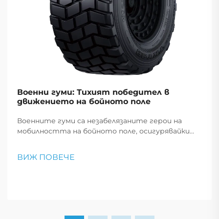
Военни гуми: Тихият победител в
движението на бойното поле
Военните гуми са незабелязаните герои на
мобилността на бойното поле, осигурявайки
надеждно преминаване на превозните
средства през сурови терени, което е
ВИЖ ПОВЕЧЕ
критично за успеха на мисията и
безопасността на войниците.