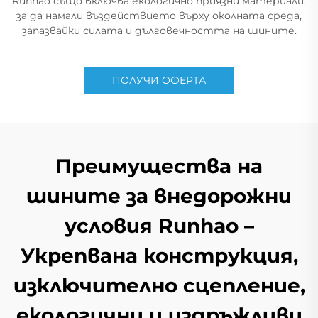
Runhao също включва екологично приязни материали,
за да намали въздействието върху околната среда,
запазвайки силата и дълговечността на шините.
ПОЛУЧИ ОФЕРТА
Преимущества на
шините за внедорожни
условия Runhao –
Укрепвана конструкция,
изключително сцепление,
екологични и издръжливи