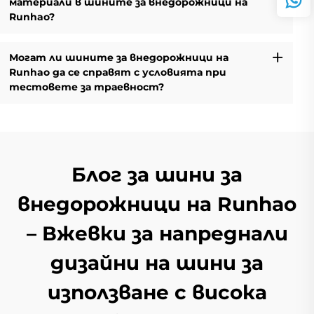
материали в шините за внедорожници на
Runhao?
Могат ли шините за внедорожници на
Runhao да се справят с условията при
тестовете за траевност?
Блог за шини за
внедорожници на Runhao
– Вжевки за напреднали
дизайни на шини за
използване с висока