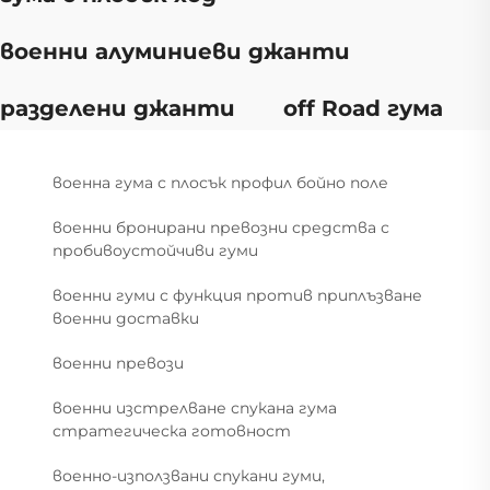
военни алуминиеви джанти
разделени джанти
off Road гума
военна гума с плосък профил бойно поле
военни бронирани превозни средства с
пробивоустойчиви гуми
военни гуми с функция против приплъзване
военни доставки
военни превози
военни изстрелване спукана гума
стратегическа готовност
военно-използвани спукани гуми,