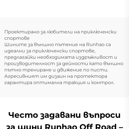
Проектирано за любители на приключенски
спортове
Шините за външно пътение на Runhao са
идеални за приключенски спортове,
предлагайки необходимата издръжливост и
производителност за дейности като външно
пътно трениране и движение по писти.
Агресивният им дизаин на протектора
гарантира оптимална тракция и контрол.
Често задавани въпроси
за шини Runhao Off Road –