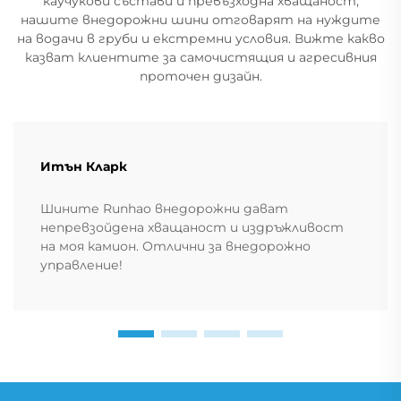
каучукови състави и превъзходна хващаност,
нашите внедорожни шини отговарят на нуждите
на водачи в груби и екстремни условия. Вижте какво
казват клиентите за самочистящия и агресивния
проточен дизайн.
Итън Кларк
Шините Runhao внедорожни дават
непревзойдена хващаност и издръжливост
на моя камион. Отлични за внедорожно
управление!