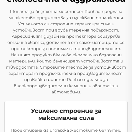
Шината за безпътна местност Runhao предлага
множество предимства за изисквани приложения.
Усиленото си строение гарантира сила и
устойчивост при груба теренна повърхност.
Агресивният дизайн на протектора осигурява
отлична хватка, допълнена от самочистещите се
протектори за оптимална производителност.
Нашият продукт включва екологично безопасни
материали, които балансират устойчивостта и
твърдостта. Строгите тестове за устойчивост
гарантират продължителна производителност,
правейки шините Runhao идеални за
високопроизводителни камиони и авантажни
автомобили.
Усилено строение за
максимална сила
Проектирана да издържа жестоките безпътни