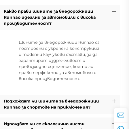
Какво прави шините за внедорожници
Runhao идеални за автомобили с висока
производителност?
Шините за внедорожници Runhao са
построени с укрепена конструкция
и modenни каучукови състави, за да
гарантират издръжливост и
превъзходно сцепление, което ги
прави перфектни за автомобили с
висока производителност.
Подхождат ли шините за внедорожници
Runhao за спортове на приключения?
Използват ли се екологично чисти