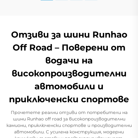
Отзиви за шини Runhao
Off Road – Поверени от
водачи на
високопроизводителни
автомобили и
приключенски спортове
Прочетете реални отзиви от потребители на
шини Runhao off road за високопроизводителни
камиони, приключенски спортове и производителни
автомобили. С усилена конструкция, модерни