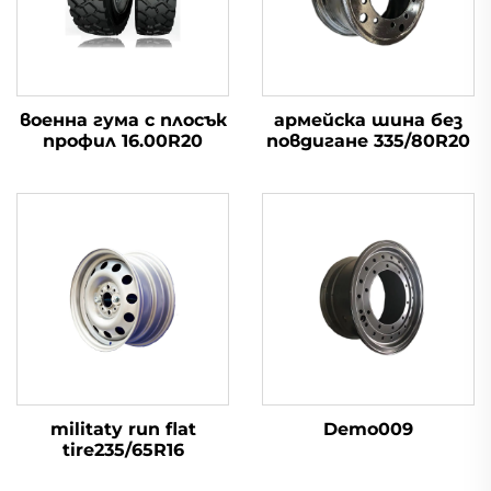
военна гума с плосък
армейска шина без
профил 16.00R20
повдигане 335/80R20
militaty run flat
Demo009
tire235/65R16