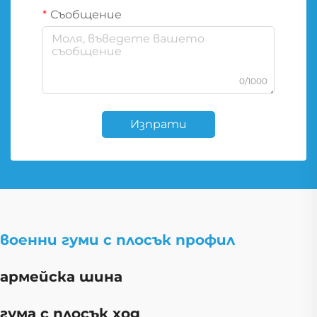
Съобщение
0/1000
Изпрати
военни гуми с плосък профил
армейска шина
гума с плосък ход