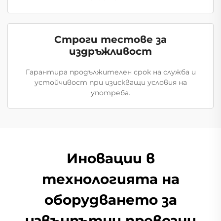
Строги тестове за
издръжливост
Гарантира продължителен срок на служба и
устойчивост при изискващи условия на
употреба.
Иновации в
технологията на
оборудването за
извънпътни превозни