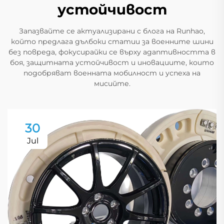
устойчивост
Запазвайте се актуализирани с блога на Runhao,
който предлагa дълбоки статии за военните шини
без повреда, фокусирайки се върху адаптивността в
боя, защитната устойчивост и иновациите, които
подобряват военната мобилност и успеха на
мисийте.
30
Jul