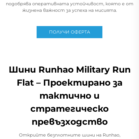
подобрява оперативната устойчивост, която е от
жизнена важност за успеха на мисията.
ПОЛУЧИ ОФЕРТА
Шини Runhao Military Run
Flat – Проектирано за
тактично и
стратегическо
превъзходство
Открийте безплотните шини на Runhao,