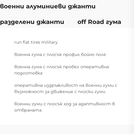
военни алуминиеви джанти
разделени джанти
off Road гума
run flat tires military
военна гума с плосък профил бойно поле
военна гума с плосък пробег оперативна
подготовка
оперативна издръжливост на военни гуми с
възможност за движение с плоски гуми
военни гуми с плосък ход за адаптивност в
отбраната