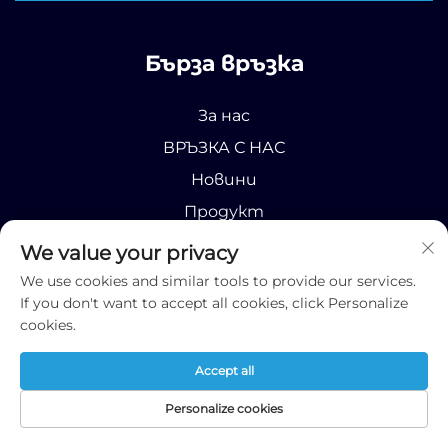
Бърза връзка
За нас
ВРЪЗКА С НАС
Новини
Продукт
We value your privacy
We use cookies and similar tools to provide our services.
If you don't want to accept all cookies, click Personalize
cookies.
Всички права запазени © 2025 Runhao (Shandong)
International Business Co., Ltd;
Политика за
Accept all
поверителност
За нас
КОНТАКТ
Новини
Продукт
Personalize cookies