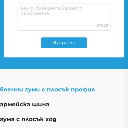
0/1000
Изпрати
военни гуми с плосък профил
армейска шина
гума с плосък ход