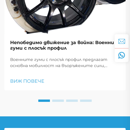
Непобедимо движение за война: Военни
гуми с плосък профил
Военните гуми с плосък профил предлагат
основна мобилност на въоръжените сили,
позволявайки на превозните средства да
продължат да се движат след пробив, което е
ВИЖ ПОВЕЧЕ
от съществено значение за тактически
маневри и спешни реакции.