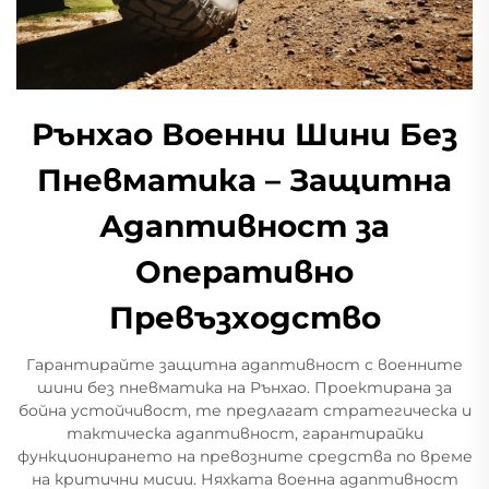
Рънхао Военни Шини Без
Пневматика – Защитна
Адаптивност за
Оперативно
Превъзходство
Гарантирайте защитна адаптивност с военните
шини без пневматика на Рънхао. Проектирана за
бойна устойчивост, те предлагат стратегическа и
тактическа адаптивност, гарантирайки
функционирането на превозните средства по време
на критични мисии. Няхката военна адаптивност