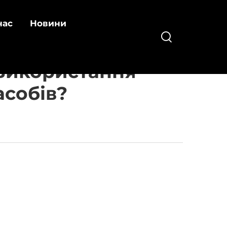
нас
Новини
 Використання
асобів?