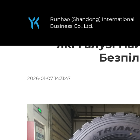
Runhao (Shandong) International
Business Co., Ltd.
Які Галузі Н
Безпіл
2026-01-07 14:31:47