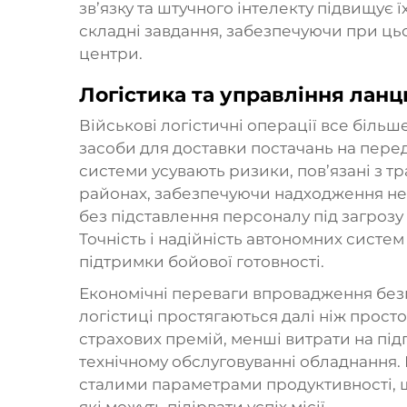
зв’язку та штучного інтелекту підвищує 
складні завдання, забезпечуючи при ць
центри.
Логістика та управління лан
Військові логістичні операції все більш
засоби для доставки постачань на передо
системи усувають ризики, пов’язані з 
районах, забезпечуючи надходження нео
без підставлення персоналу під загрозу
Точність і надійність автономних систе
підтримки бойової готовності.
Економічні переваги впровадження безп
логістиці простягаються далі ніж прост
страхових премій, менші витрати на під
технічному обслуговуванні обладнання. 
сталими параметрами продуктивності, 
які можуть підірвати успіх місії.