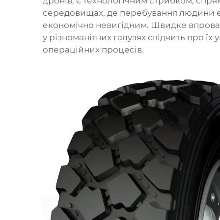
дронів, є технологічним стрибком, спр
середовищах, де перебування людини 
економічно невигідним. Швидке впрова
у різноманітних галузях свідчить про їх 
операційних процесів.