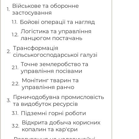
Військове та оборонне
застосування
Бойові операції та нагляд
Логістика та управління
ланцюгом постачань
Трансформація
сільськогосподарської галузі
Точне землеробство та
управління посівами
Монітинг тварин та
управління ранчо
Гірничодобувна промисловість
та видобуток ресурсів
Підземні горні роботи
Відкрита добыча корисних
копалин та кар'єри