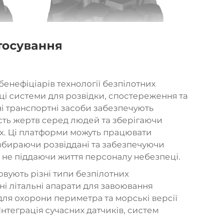
тосування
бенефіціарів технології безпілотних
ці системи для розвідки, спостереження та
ні транспортні засоби забезпечують
ість жертв серед людей та зберігаючи
х. Ці платформи можуть працювати
збираючи розвіддані та забезпечуючи
, не піддаючи життя персоналу небезпеці.
вують різні типи безпілотних
ні літальні апарати для завоювання
для охорони периметра та морські версії
нтеграція сучасних датчиків, систем