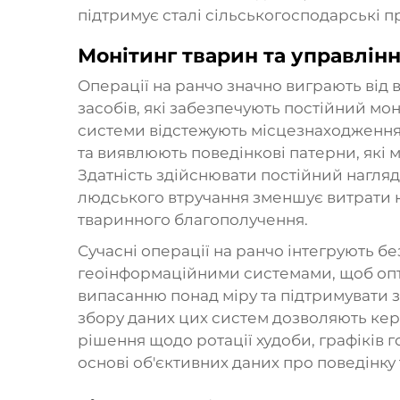
підтримує сталі сільськогосподарські п
Монітинг тварин та управлін
Операції на ранчо значно виграють від
засобів, які забезпечують постійний мо
системи відстежують місцезнаходження
та виявлюють поведінкові патерни, які м
Здатність здійснювати постійний нагля
людського втручання зменшує витрати н
тваринного благополучення.
Сучасні операції на ранчо інтегрують бе
геоінформаційними системами, щоб опти
випасанню понад міру та підтримувати 
збору даних цих систем дозволяють ке
рішення щодо ротації худоби, графіків 
основі об'єктивних даних про поведінку 