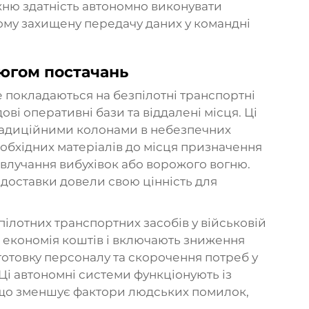
їхню здатність автономно виконувати
ому захищену передачу даних у командні
цюгом постачань
е покладаються на безпілотні транспортні
ві оперативні бази та віддалені місця. Ці
традиційними колонами в небезпечних
бхідних матеріалів до місця призначення
 влучання вибухівок або ворожого вогню.
м доставки довели свою цінність для
ілотних транспортних засобів у військовій
о економія коштів і включають зниження
готовку персоналу та скорочення потреб у
Ці автономні системи функціонують із
що зменшує фактори людських помилок,