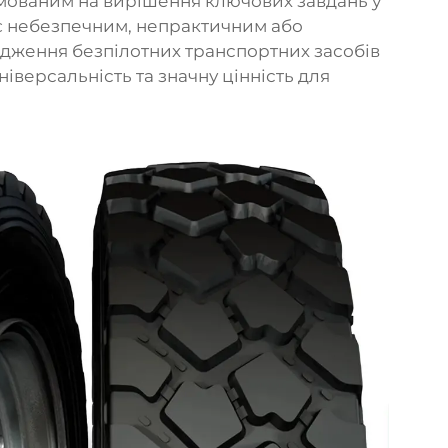
ямованим на вирішення ключових завдань у
є небезпечним, непрактичним або
дження безпілотних транспортних засобів
універсальність та значну цінність для