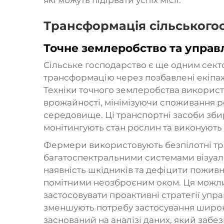
Трансформація сільськогос
Точне землеробство та управ
Сільське господарство є ще одним сект
трансформацію через
позбавлені екіпа
Техніки точного землеробства використ
врожайності, мінімізуючи споживання р
середовище. Ці транспортні засоби збир
монітингують стан рослин та виконують 
Фермери використовують безпілотні тр
багатоспектральними системами візуалі
наявність шкідників та дефіцити пожив
помітними неозброєним оком. Ця можли
застосовувати проактивні стратегії упра
зменшують потребу застосування широк
заснований на аналізі даних, який заб