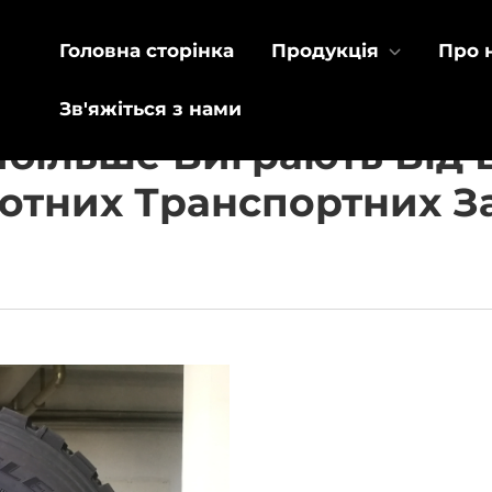
Головна сторінка
Продукція
Про 
Зв'яжіться з нами
айбільше Виграють Від
отних Транспортних З