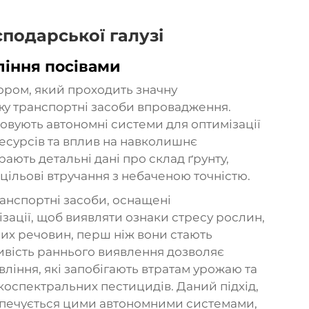
подарської галузі
ління посівами
ором, який проходить значну
жу транспортні засоби
впровадження.
овують автономні системи для оптимізації
есурсів та вплив на навколишнє
ають детальні дані про склад ґрунту,
цільові втручання з небаченою точністю.
анспортні засоби, оснащені
зації, щоб виявляти ознаки стресу рослин,
них речовин, перш ніж вони стають
вість раннього виявлення дозволяє
вління, які запобігають втратам урожаю та
оспектральних пестицидів. Даний підхід,
езпечується цими автономними системами,