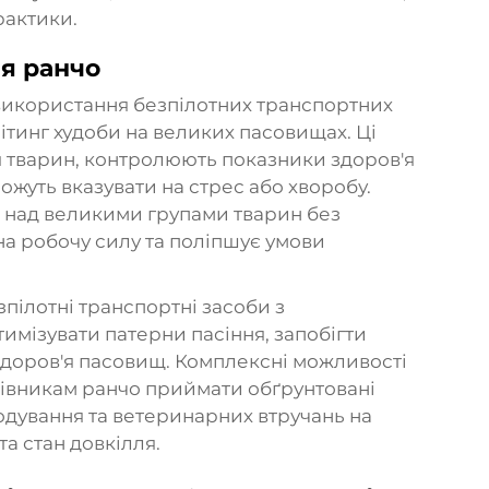
рактики.
ня ранчо
 використання безпілотних транспортних
нітинг худоби на великих пасовищах. Ці
 тварин, контролюють показники здоров'я
ожуть вказувати на стрес або хворобу.
д над великими групами тварин без
а робочу силу та поліпшує умови
зпілотні транспортні засоби з
мізувати патерни пасіння, запобігти
здоров'я пасовищ. Комплексні можливості
рівникам ранчо приймати обґрунтовані
годування та ветеринарних втручань на
та стан довкілля.