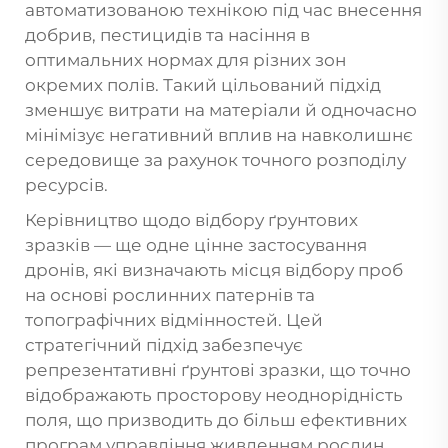
автоматизованою технікою під час внесення
добрив, пестицидів та насіння в
оптимальних нормах для різних зон
окремих полів. Такий цільований підхід
зменшує витрати на матеріали й одночасно
мінімізує негативний вплив на навколишнє
середовище за рахунок точного розподілу
ресурсів.
Керівництво щодо відбору ґрунтових
зразків — ще одне цінне застосування
дронів, які визначають місця відбору проб
на основі рослинних патернів та
топографічних відмінностей. Цей
стратегічний підхід забезпечує
репрезентативні ґрунтові зразки, що точно
відображають просторову неоднорідність
поля, що призводить до більш ефективних
програм управління живленням рослин.