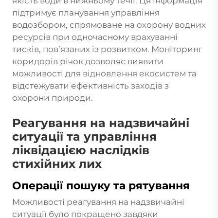
якість води в нижньому течії. Ця інформація
підтримує планування управління
водозбором, спрямоване на охорону водних
ресурсів при одночасному врахуванні
тисків, пов’язаних із розвитком. Моніторинг
коридорів річок дозволяє виявити
можливості для відновлення екосистем та
відстежувати ефективність заходів з
охорони природи.
Реагування на надзвичайні
ситуації та управління
ліквідацією наслідків
стихійних лих
Операції пошуку та рятування
Можливості реагування на надзвичайні
ситуації було покращено завдяки