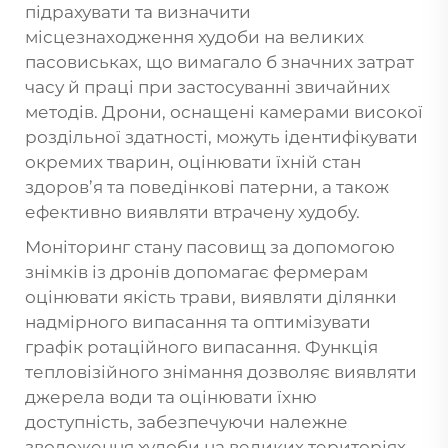
підрахувати та визначити
місцезнаходження худоби на великих
пасовиськах, що вимагало б значних затрат
часу й праці при застосуванні звичайних
методів. Дрони, оснащені камерами високої
роздільної здатності, можуть ідентифікувати
окремих тварин, оцінювати їхній стан
здоров’я та поведінкові патерни, а також
ефективно виявляти втрачену худобу.
Моніторинг стану пасовищ за допомогою
знімків із дронів допомагає фермерам
оцінювати якість трави, виявляти ділянки
надмірного випасання та оптимізувати
графік ротаційного випасання. Функція
тепловізійного знімання дозволяє виявляти
джерела води та оцінювати їхню
доступність, забезпечуючи належне
зволоження худоби на великих територіях.