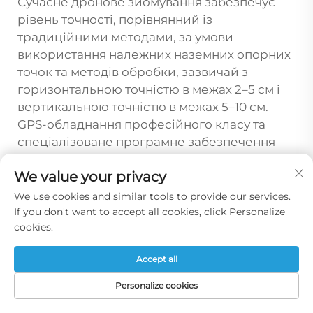
Сучасне дронове зйомування забезпечує
рівень точності, порівнянний із
традиційними методами, за умови
використання належних наземних опорних
точок та методів обробки, зазвичай з
горизонтальною точністю в межах 2–5 см і
вертикальною точністю в межах 5–10 см.
GPS-обладнання професійного класу та
спеціалізоване програмне забезпечення
для обробки гарантують, що отримані
We value your privacy
результати відповідають галузевим
стандартам для більшості картографічних
We use cookies and similar tools to provide our services.
завдань. Хоча традиційне зйомування досі
If you don't want to accept all cookies, click Personalize
cookies.
може бути переважним для проектів
критично важливої інфраструктури, де
Accept all
потрібна точність у міліметри, карта,
створена за допомогою дронів, забезпечує
Personalize cookies
достатню точність для більшості