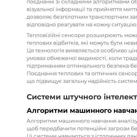
поєднанні зі складними алгоритмами о
візуальної інформації та прийняття мит
дозволяє безпілотним транспортним зас
відповідно реагувати на кожну ситуацію
Тепловізійні сенсори розширюють можл
теплових відбитків, які можуть бути не
Ця технологія виявляється особливо цін
умовах обмеженої видимості, коли трад
підтриманням оптимального
безпека бе
Поєднання теплових та оптичних сенсор
що підвищує загальну надійність систем
Системи штучного інтелект
Алгоритми машинного навчан
Алгоритми машинного навчання аналізую
щоб передбачити потенційні загрози бе
Ці системи навчаються з історичних да