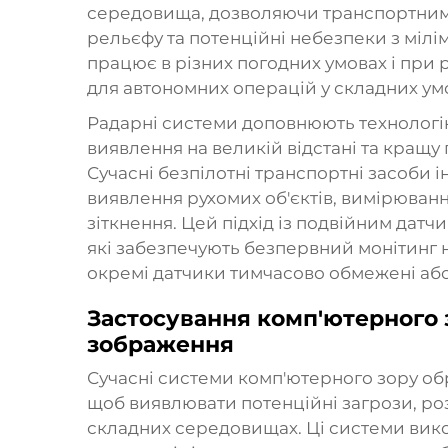
середовища, дозволяючи транспортним
рельєфу та потенційні небезпеки з мілі
працює в різних погодних умовах і при р
для автономних операцій у складних ум
Радарні системи доповнюють технологі
виявлення на великій відстані та кращу
Сучасні безпілотні транспортні засоби і
виявлення рухомих об'єктів, вимірюван
зіткнення. Цей підхід із подвійним дат
які забезпечують безпервний монітинг
окремі датчики тимчасово обмежені а
Застосування комп'ютерного з
зображення
Сучасні системи комп'ютерного зору обр
щоб виявлювати потенційні загрози, роз
складних середовищах. Ці системи вик