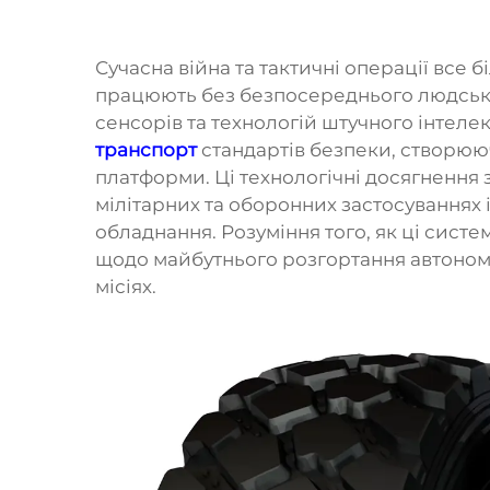
Сучасна війна та тактичні операції все 
працюють без безпосереднього людсько
сенсорів та технологій штучного інтел
транспорт
стандартів безпеки, створююч
платформи. Ці технологічні досягнення
мілітарних та оборонних застосуваннях і
обладнання. Розуміння того, як ці сист
щодо майбутнього розгортання автоном
місіях.