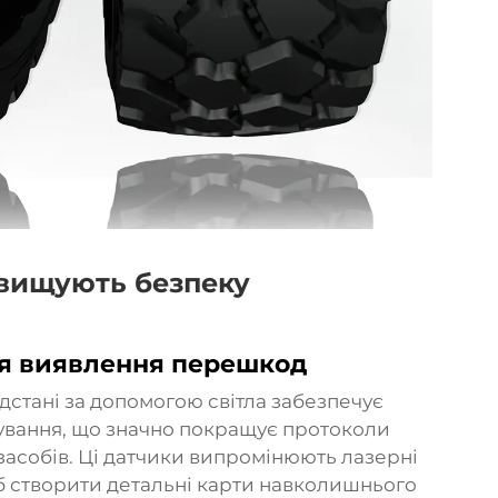
ідвищують безпеку
для виявлення перешкод
дстані за допомогою світла забезпечує
ування, що значно покращує протоколи
засобів. Ці датчики випромінюють лазерні
об створити детальні карти навколишнього