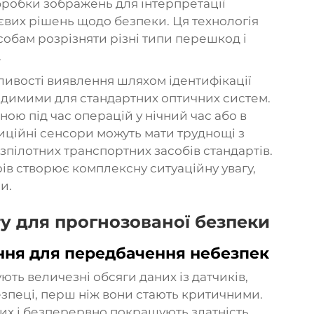
бробки зображень для інтерпретації
тєвих рішень щодо безпеки. Ця технологія
обам розрізняти різні типи перешкод і
.
ивості виявлення шляхом ідентифікації
видимими для стандартних оптичних систем.
ною під час операцій у нічний час або в
иційні сенсори можуть мати труднощі з
зпілотних транспортних засобів
стандартів.
ів створює комплексну ситуаційну увагу,
и.
у для прогнозованої безпеки
ня для передбачення небезпек
ть величезні обсяги даних із датчиків,
зпеці, перш ніж вони стають критичними.
них і безперервно покращують здатність