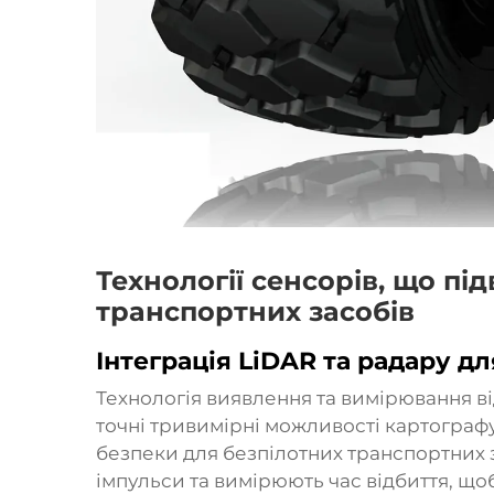
Технології сенсорів, що п
транспортних засобів
Інтеграція LiDAR та радару 
Технологія виявлення та вимірювання ві
точні тривимірні можливості картограф
безпеки для безпілотних транспортних 
імпульси та вимірюють час відбиття, щ