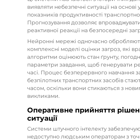
виявляти небезпечні ситуації на основ
показників продуктивності транспортног
Прогнозування дозволяє впроваджувати
реактивної реакції на безпосередні заг
Нейронні мережі одночасно обробляють
комплексні моделі оцінки загроз, які вр
алгоритми оцінюють стан ґрунту, погодні
параметри завдання, щоб генерувати р
часі. Процес безперервного навчання з
безпілотних транспортних засобів стаю
часом, оскільки вони стикаються з нов
викликами.
Оперативне прийняття рішень
ситуації
Системи штучного інтелекту забезпечую
недоступно людським операторам з точк