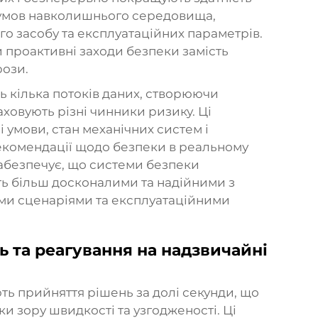
і умов навколишнього середовища,
о засобу та експлуатаційних параметрів.
 проактивні заходи безпеки замість
рози.
 кілька потоків даних, створюючи
аховують різні чинники ризику. Ці
 умови, стан механічних систем і
екомендації щодо безпеки в реальному
абезпечує, що системи безпеки
ть більш досконалими та надійними з
ими сценаріями та експлуатаційними
 та реагування на надзвичайні
ть прийняття рішень за долі секунди, що
и зору швидкості та узгодженості. Ці