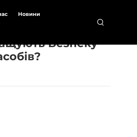
нас
Новини
ращують Безпеку
асобів?