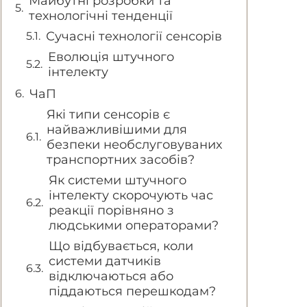
Майбутні розробки та
технологічні тенденції
Сучасні технології сенсорів
Еволюція штучного
інтелекту
ЧаП
Які типи сенсорів є
найважливішими для
безпеки необслуговуваних
транспортних засобів?
Як системи штучного
інтелекту скорочують час
реакції порівняно з
людськими операторами?
Що відбувається, коли
системи датчиків
відключаються або
піддаються перешкодам?