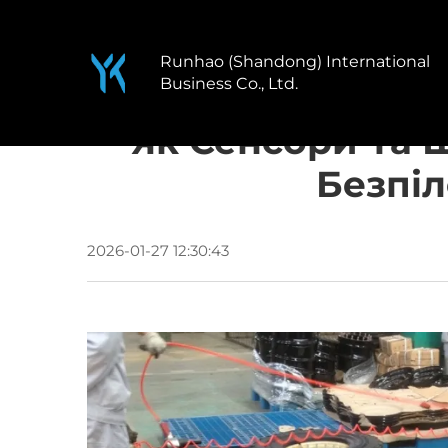
Runhao (Shandong) International
Business Co., Ltd.
Як Сенсори Та 
Безпіл
2026-01-27 12:30:43