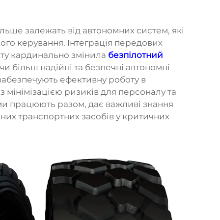
більше залежать від автономних систем, які
го керування. Інтеграція передових
екту кардинально змінила
безпілотний
и більш надійні та безпечні автономні
 забезпечують ефективну роботу в
з мінімізацією ризиків для персоналу та
еми працюють разом, дає важливі знання
них транспортних засобів у критичних