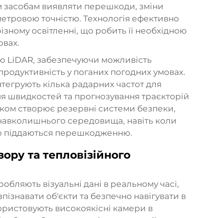
 засобам виявляти перешкоди, зміни
метровою точністю. Технологія ефективно
ізному освітленні, що робить її необхідною
овах.
ю LiDAR, забезпечуючи можливість
 продуктивність у поганих погодних умовах.
нтегрують кілька радарних частот для
ня швидкостей та прогнозування траєкторій
чиком створює резервні системи безпеки,
 навколишнього середовища, навіть коли
бо піддаються перешкодженню.
ору та тепловізійного
обляють візуальні дані в реальному часі,
пізнавати об'єкти та безпечно навігувати в
ористовують високоякісні камери в