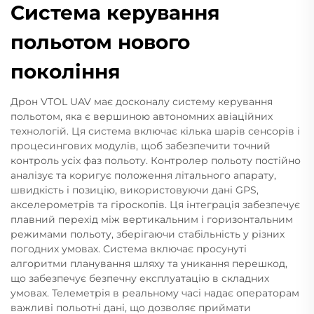
Система керування
польотом нового
покоління
Дрон VTOL UAV має досконалу систему керування
польотом, яка є вершиною автономних авіаційних
технологій. Ця система включає кілька шарів сенсорів і
процесингових модулів, щоб забезпечити точний
контроль усіх фаз польоту. Контролер польоту постійно
аналізує та коригує положення літального апарату,
швидкість і позицію, використовуючи дані GPS,
акселерометрів та гіроскопів. Ця інтеграція забезпечує
плавний перехід між вертикальним і горизонтальним
режимами польоту, зберігаючи стабільність у різних
погодних умовах. Система включає просунуті
алгоритми планування шляху та уникання перешкод,
що забезпечує безпечну експлуатацію в складних
умовах. Телеметрія в реальному часі надає операторам
важливі польотні дані, що дозволяє приймати