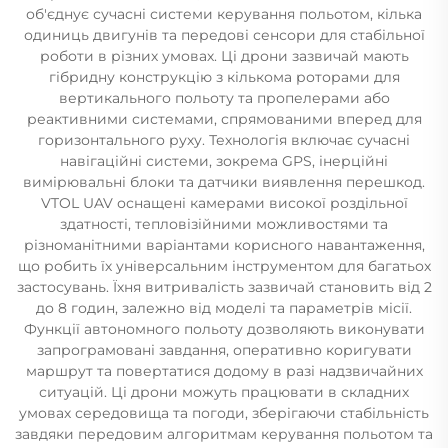
об'єднує сучасні системи керування польотом, кілька
одиниць двигунів та передові сенсори для стабільної
роботи в різних умовах. Ці дрони зазвичай мають
гібридну конструкцію з кількома роторами для
вертикального польоту та пропелерами або
реактивними системами, спрямованими вперед для
горизонтального руху. Технологія включає сучасні
навігаційні системи, зокрема GPS, інерційні
вимірювальні блоки та датчики виявлення перешкод.
VTOL UAV оснащені камерами високої роздільної
здатності, тепловізійними можливостями та
різноманітними варіантами корисного навантаження,
що робить їх універсальним інструментом для багатьох
застосувань. Їхня витривалість зазвичай становить від 2
до 8 годин, залежно від моделі та параметрів місії.
Функції автономного польоту дозволяють виконувати
запрограмовані завдання, оперативно коригувати
маршрут та повертатися додому в разі надзвичайних
ситуацій. Ці дрони можуть працювати в складних
умовах середовища та погоди, зберігаючи стабільність
завдяки передовим алгоритмам керування польотом та