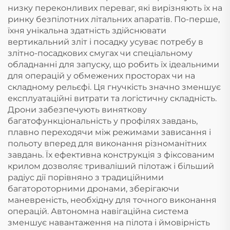
низку переконливих переваг, які вирізняють їх на
ринку безпілотних літальних апаратів. По-перше,
їхня унікальна здатність здійснювати
вертикальний зліт і посадку усуває потребу в
злітно-посадкових смугах чи спеціальному
обладнанні для запуску, що робить їх ідеальними
для операцій у обмежених просторах чи на
складному рельєфі. Ця гнучкість значно зменшує
експлуатаційні витрати та логістичну складність.
Дрони забезпечують виняткову
багатофункціональність у профілях завдань,
плавно переходячи між режимами зависання і
польоту вперед для виконання різноманітних
завдань. Їх ефективна конструкція з фіксованим
крилом дозволяє триваліший пілотаж і більший
радіус дії порівняно з традиційними
багатороторними дронами, зберігаючи
маневреність, необхідну для точного виконання
операцій. Автономна навігаційна система
зменшує навантаження на пілота і ймовірність