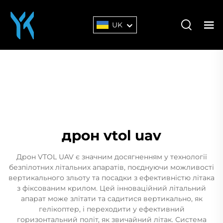
UK
дрон vtol uav
Дрон VTOL UAV є значним досягненням у технології
безпілотних літальних апаратів, поєднуючи можливості
вертикального зльоту та посадки з ефективністю літака
з фіксованим крилом. Цей інноваційний літальний
апарат може злітати та садитися вертикально, як
гелікоптер, і переходити у ефективний
горизонтальний політ, як звичайний літак. Система