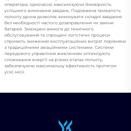
оператора, одночасно максимізуючи ймовірність
успішного виконання завдань. Подовжена тривалість
польоту дронa дозволяє виконувати складні завдання
без необхідності частого дозаправлення чи заміни
батарей. Зменшені вимоги до технічного
обслуговування та спрощені логістичні процеси
сприяють зниженню експлуатаційних витрат порівняно
з традиційними авіаційними системами. Системи
передового управління живленням оптимізують
споживання енергії на різних етапах польоту,
забезпечуючи максимальну ефективність протягом
усієї місії.