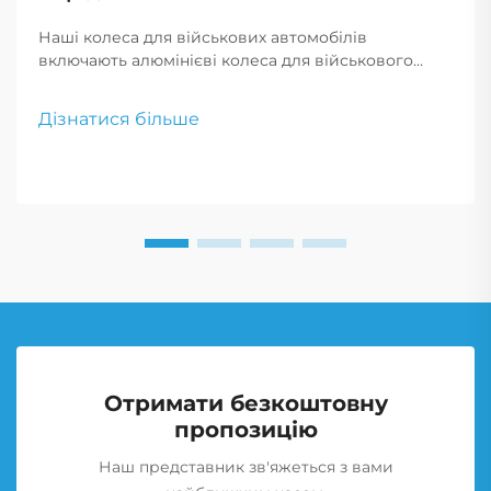
Наші колеса для військових автомобілів
включають алюмінієві колеса для військового
застосування та легкосплавні диски для важких
навантажень. Створені для максимальної міцності
Дізнатися більше
та продуктивності, ці колеса ідеально підходять
для вимогливого військового використання.
Отримати безкоштовну
пропозицію
Наш представник зв'яжеться з вами