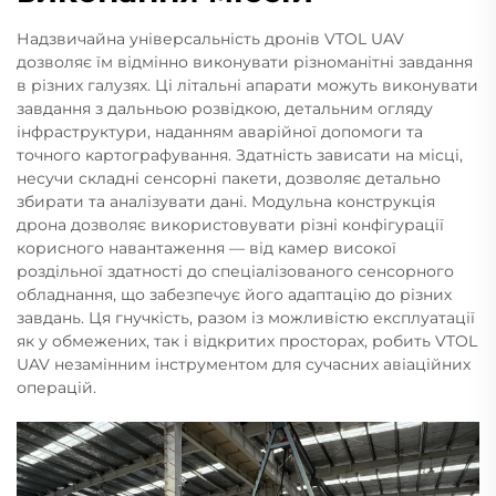
Надзвичайна універсальність дронів VTOL UAV
дозволяє їм відмінно виконувати різноманітні завдання
в різних галузях. Ці літальні апарати можуть виконувати
завдання з дальньою розвідкою, детальним огляду
інфраструктури, наданням аварійної допомоги та
точного картографування. Здатність зависати на місці,
несучи складні сенсорні пакети, дозволяє детально
збирати та аналізувати дані. Модульна конструкція
дронa дозволяє використовувати різні конфігурації
корисного навантаження — від камер високої
роздільної здатності до спеціалізованого сенсорного
обладнання, що забезпечує його адаптацію до різних
завдань. Ця гнучкість, разом із можливістю експлуатації
як у обмежених, так і відкритих просторах, робить VTOL
UAV незамінним інструментом для сучасних авіаційних
операцій.