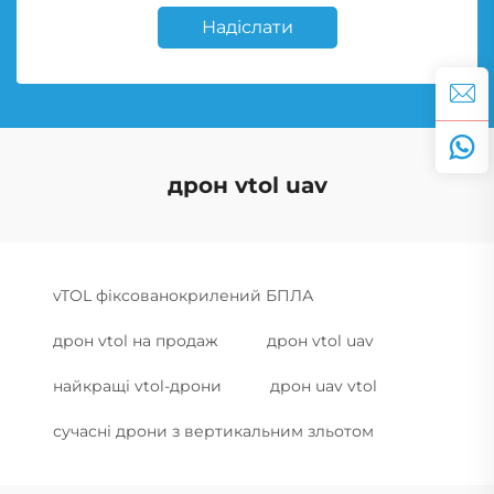
Надіслати
дрон vtol uav
vTOL фіксованокрилений БПЛА
дрон vtol на продаж
дрон vtol uav
найкращі vtol-дрони
дрон uav vtol
сучасні дрони з вертикальним зльотом