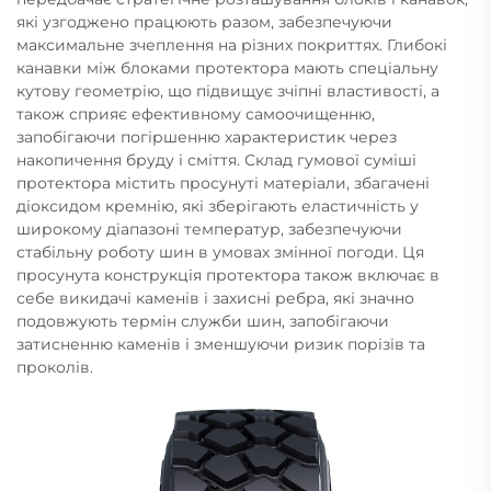
які узгоджено працюють разом, забезпечуючи
максимальне зчеплення на різних покриттях. Глибокі
канавки між блоками протектора мають спеціальну
кутову геометрію, що підвищує зчіпні властивості, а
також сприяє ефективному самоочищенню,
запобігаючи погіршенню характеристик через
накопичення бруду і сміття. Склад гумової суміші
протектора містить просунуті матеріали, збагачені
діоксидом кремнію, які зберігають еластичність у
широкому діапазоні температур, забезпечуючи
стабільну роботу шин в умовах змінної погоди. Ця
просунута конструкція протектора також включає в
себе викидачі каменів і захисні ребра, які значно
подовжують термін служби шин, запобігаючи
затисненню каменів і зменшуючи ризик порізів та
проколів.