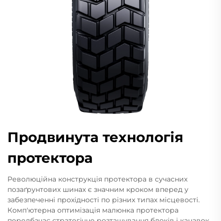
Продвинута технологія
протектора
Революційна конструкція протектора в сучасних
позаґрунтових шинах є значним кроком вперед у
забезпеченні прохідності по різних типах місцевості.
Комп'ютерна оптимізація малюнка протектора
передбачає стратегічне розташування блоків і канавок,