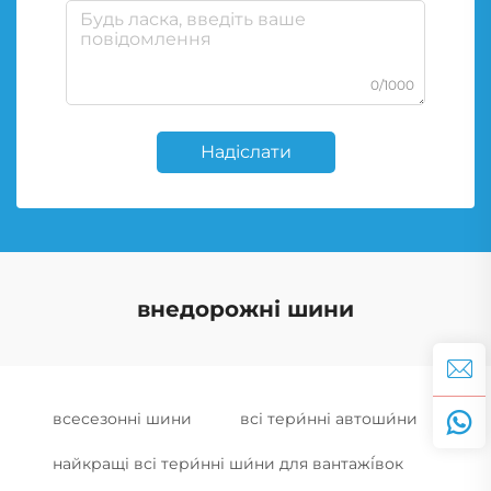
0/1000
Надіслати
внедорожні шини
всесезонні шини
всі тери́нні автоши́ни
найкращі всі тери́нні ши́ни для вантажі́вок