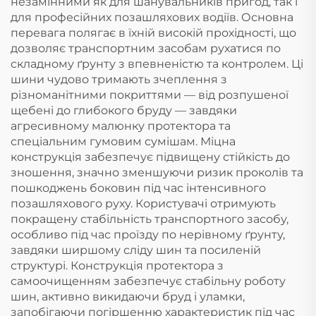
незамінними як для шанувальників пригод, так і
для професійних позашляхових водіїв. Основна
перевага полягає в їхній високій прохідності, що
дозволяє транспортним засобам рухатися по
складному ґрунту з впевненістю та контролем. Ці
шини чудово тримають зчеплення з
різноманітними покриттями — від розпушеної
щебені до глибокого бруду — завдяки
агресивному малюнку протектора та
спеціальним гумовим сумішам. Міцна
конструкція забезпечує підвищену стійкість до
зношення, значно зменшуючи ризик проколів та
пошкоджень боковин під час інтенсивного
позашляхового руху. Користувачі отримують
покращену стабільність транспортного засобу,
особливо під час проїзду по нерівному ґрунту,
завдяки ширшому сліду шин та посиленій
структурі. Конструкція протектора з
самоочищенням забезпечує стабільну роботу
шин, активно викидаючи бруд і уламки,
запобігаючи погіршенню характеристик під час