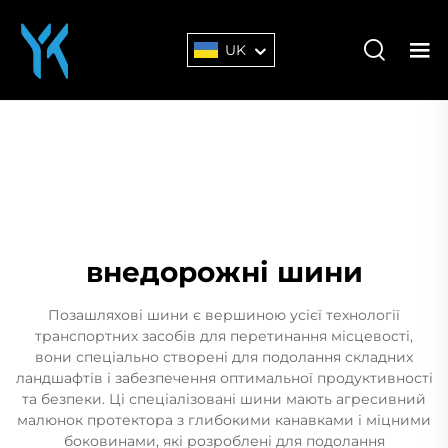
UK
внедорожні шини
Позашляхові шини є вершиною усієї технології
транспортних засобів для перетинання місцевості,
вони спеціально створені для подолання складних
ландшафтів і забезпечення оптимальної продуктивності
та безпеки. Ці спеціалізовані шини мають агресивний
малюнок протектора з глибокими канавками і міцними
боковинами, які розроблені для подолання