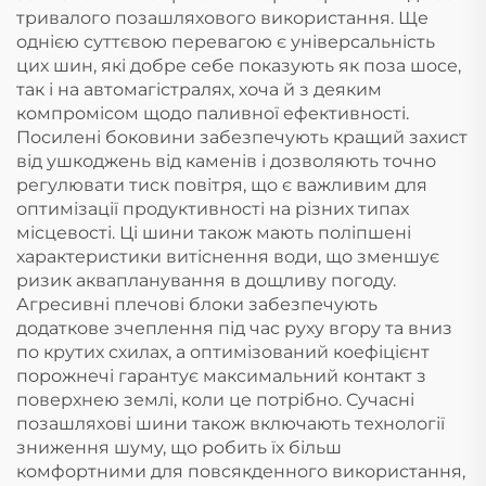
тривалого позашляхового використання. Ще
однією суттєвою перевагою є універсальність
цих шин, які добре себе показують як поза шосе,
так і на автомагістралях, хоча й з деяким
компромісом щодо паливної ефективності.
Посилені боковини забезпечують кращий захист
від ушкоджень від каменів і дозволяють точно
регулювати тиск повітря, що є важливим для
оптимізації продуктивності на різних типах
місцевості. Ці шини також мають поліпшені
характеристики витіснення води, що зменшує
ризик аквапланування в дощливу погоду.
Агресивні плечові блоки забезпечують
додаткове зчеплення під час руху вгору та вниз
по крутих схилах, а оптимізований коефіцієнт
порожнечі гарантує максимальний контакт з
поверхнею землі, коли це потрібно. Сучасні
позашляхові шини також включають технології
зниження шуму, що робить їх більш
комфортними для повсякденного використання,