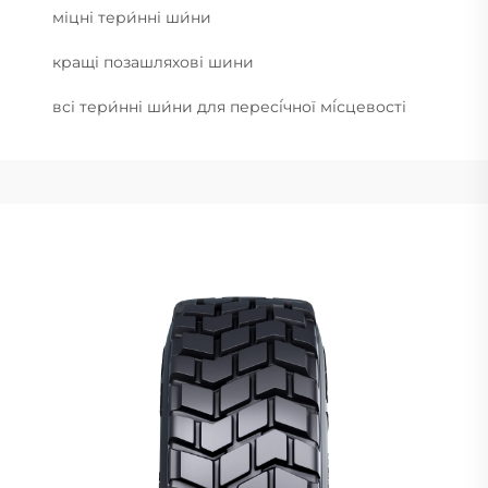
міцні тери́нні ши́ни
кращі позашляхові шини
всі тери́нні ши́ни для пересі́чної мі́сцевості