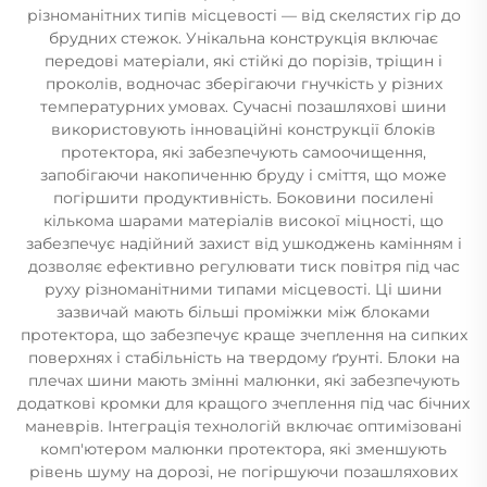
різноманітних типів місцевості — від скелястих гір до
брудних стежок. Унікальна конструкція включає
передові матеріали, які стійкі до порізів, тріщин і
проколів, водночас зберігаючи гнучкість у різних
температурних умовах. Сучасні позашляхові шини
використовують інноваційні конструкції блоків
протектора, які забезпечують самоочищення,
запобігаючи накопиченню бруду і сміття, що може
погіршити продуктивність. Боковини посилені
кількома шарами матеріалів високої міцності, що
забезпечує надійний захист від ушкоджень камінням і
дозволяє ефективно регулювати тиск повітря під час
руху різноманітними типами місцевості. Ці шини
зазвичай мають більші проміжки між блоками
протектора, що забезпечує краще зчеплення на сипких
поверхнях і стабільність на твердому ґрунті. Блоки на
плечах шини мають змінні малюнки, які забезпечують
додаткові кромки для кращого зчеплення під час бічних
маневрів. Інтеграція технологій включає оптимізовані
комп'ютером малюнки протектора, які зменшують
рівень шуму на дорозі, не погіршуючи позашляхових