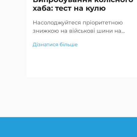
хаба: тест на кулю
Насолоджуйтеся пріоритетною
знижкою на військові шини на
наш асортимент військових шин
Дізнатися більше
для продажу. Наш вибір включає
військові безповітряні шини, що
пропонують неперевершену
довговічність і надійність.
Скористайтеся військовими
знижками за зниженими цінами
на шини.