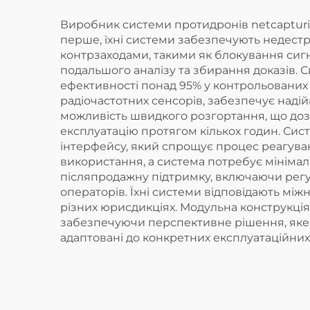
Виробник системи протидронів netcapturing
перше, їхні системи забезпечують недест
контрзаходами, такими як блокування сигна
подальшого аналізу та збирання доказів.
ефективності понад 95% у контрольованих т
радіочастотних сенсорів, забезпечує надій
можливість швидкого розгортання, що дозво
експлуатацію протягом кількох годин. Сис
інтерфейсу, який спрощує процес реагуван
використання, а система потребує мінім
післяпродажну підтримку, включаючи регу
операторів. Їхні системи відповідають мі
різних юрисдикціях. Модульна конструкція
забезпечуючи перспективне рішення, яке м
адаптовані до конкретних експлуатаційних