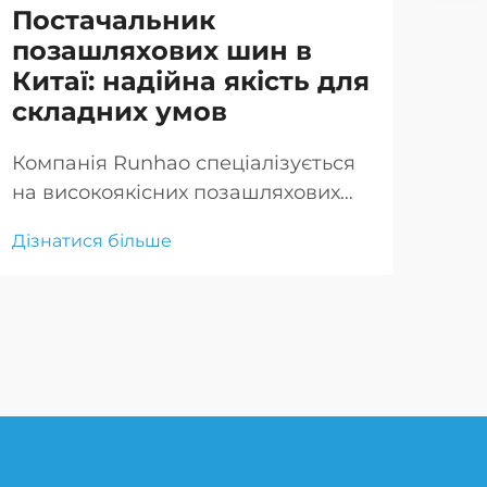
Постачальник
До
позашляхових шин в
ви
Китаї: надійна якість для
ві
складних умов
бр
Компанія Runhao спеціалізується
Вис
на високоякісних позашляхових
клю
шинах, розроблених для роботи в
заб
Дізнатися більше
Дізн
найскладніших умовах та
ефе
забезпечення безпечного та
пок
приємного водіння.
скл