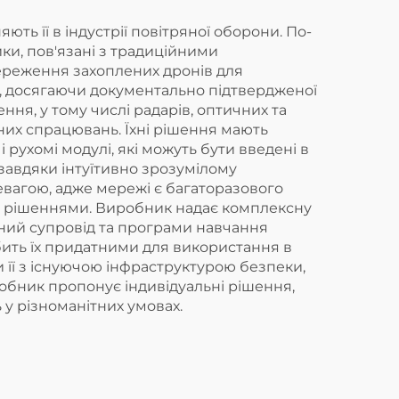
ть її в індустрії повітряної оборони. По-
и, пов'язані з традиційними
збереження захоплених дронів для
ь, досягаючи документально підтвердженої
ння, у тому числі радарів, оптичних та
бних спрацювань. Їхні рішення мають
рухомі модулі, які можуть бути введені в
завдяки інтуїтивно зрозумілому
евагою, адже мережі є багаторазового
и рішеннями. Виробник надає комплексну
ний супровід та програми навчання
бить їх придатними для використання в
 її з існуючою інфраструктурою безпеки,
обник пропонує індивідуальні рішення,
у різноманітних умовах.