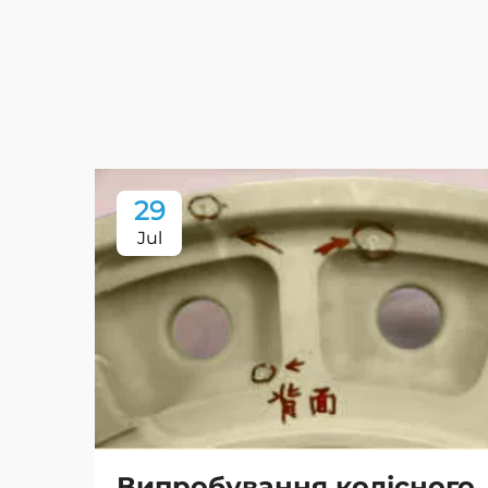
29
Jul
Випробування колісного