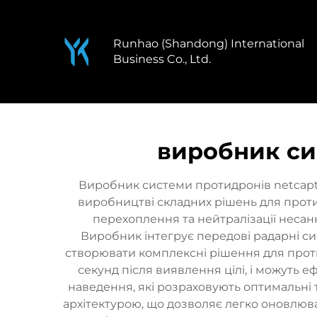
Runhao (Shandong) International
Business Co., Ltd.
виробник си
Виробник системи протидронів netcaptur
виробництві складних рішень для проти
перехоплення та нейтралізації несан
Виробник інтегрує передові радарні си
створювати комплексні рішення для протид
секунд після виявлення цілі, і можуть 
наведення, які розраховують оптимальні 
архітектурою, що дозволяє легко оновлюва