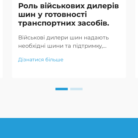
Роль військових дилерів
шин у готовності
транспортних засобів.
Військові дилери шин надають
необхідні шини та підтримку,
забезпечуючи безпеку та
Дізнатися більше
ефективність транспортних
засобів. Вони пропонують
спеціалізовані рішення та
експертні поради.