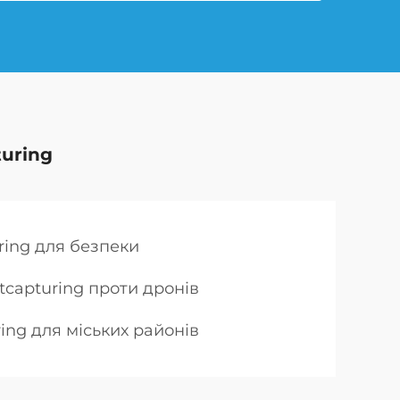
uring
ring для безпеки
tcapturing проти дронів
ing для міських районів