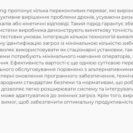
 пропонує кілька переконливих переваг, які вирізняю
руктивне вирішення проблеми дронів, усуваючи ризик
лів або кінетичні відповіді. Такий підхід гарантує 
 Системи виробника демонструють виняткову точніст
естових умовах. Інтеграція кількох технологій виявле
ну ідентифікацію загроз із мінімальною кількістю хи
ляє використовувати як стаціонарні установки, так і 
теми потребують мінімального навчання операторів, 
ня. Ефективність вартості є ще однією суттєвою пер
ального обслуговування порівняно з альтернативним
лярні оновлення програмного забезпечення, техніч
жнародним стандартам безпеки та нормативам, що ро
 дозволяє легко розширювати систему та інтегрувати
оже адаптуватися до змінних загроз. Крім того, вир
 вимог, щоб забезпечити оптимальну продуктивність 