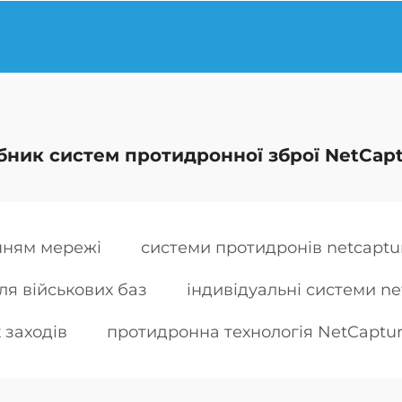
бник систем протидронної зброї NetCapt
нням мережі
системи протидронів netcaptu
ля військових баз
індивідуальні системи ne
 заходів
протидронна технологія NetCaptur