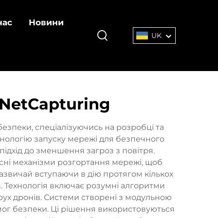
нас
Новини
UK
NetCapturing
безпеки, спеціалізуючись на розробці та
хнологію запуску мережі для безпечного
ідхід до зменшення загроз з повітря.
асні механізми розгортання мережі, щоб
зазвичай вступаючи в дію протягом кількох
в. Технологія включає розумні алгоритми
рух дронів. Системи створені з модульною
имог безпеки. Ці рішення використовуються