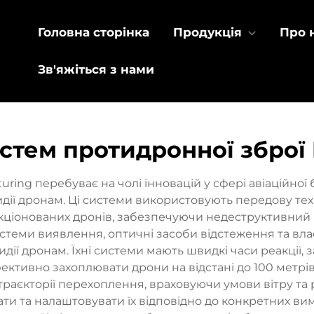
Головна сторінка
Продукція
Про 
Зв'яжіться з нами
стем протидронної зброї 
ing перебуває на чолі інновацій у сфері авіаційної 
дії дронам. Ці системи використовують передову те
кціонованих дронів, забезпечуючи недеструктивний п
стеми виявлення, оптичні засоби відстеження та вл
ії дронам. Їхні системи мають швидкі часи реакції, 
ефективно захоплювати дрони на відстані до 100 метрі
траєкторії перехоплення, враховуючи умови вітру та 
ти та налаштовувати їх відповідно до конкретних в