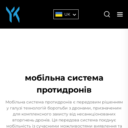
UK
мобільна система
протидронів
Мобільна система протидронів є передовим рішенням
у галузі технологій боротьби з дронами, призначеним
для комплексного захисту від несанкціонованих
вторгнень дронів. Ця передова система поєднує
мобільність із сучасними можливостями виявлення та