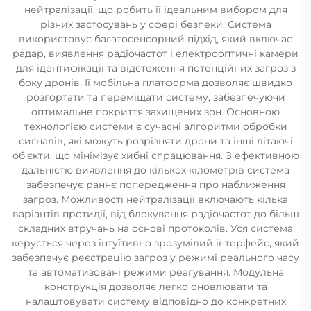
нейтралізації, що робить її ідеальним вибором для
різних застосувань у сфері безпеки. Система
використовує багатосенсорний підхід, який включає
радар, виявлення радіочастот і електрооптичні камери
для ідентифікації та відстеження потенційних загроз з
боку дронів. Її мобільна платформа дозволяє швидко
розгортати та переміщати систему, забезпечуючи
оптимальне покриття захищених зон. Основною
технологією системи є сучасні алгоритми обробки
сигналів, які можуть розрізняти дрони та інші літаючі
об'єкти, що мінімізує хибні спрацювання. З ефективною
дальністю виявлення до кількох кілометрів система
забезпечує раннє попередження про наближення
загроз. Можливості нейтралізації включають кілька
варіантів протидії, від блокування радіочастот до більш
складних втручань на основі протоколів. Уся система
керується через інтуїтивно зрозумілий інтерфейс, який
забезпечує реєстрацію загроз у режимі реального часу
та автоматизовані режими реагування. Модульна
конструкція дозволяє легко оновлювати та
налаштовувати систему відповідно до конкретних