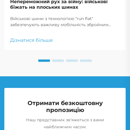
Непереможний рух за війну: військові
біжать на плоських шинах
Військові шини з технологією "run flat"
забезпечують важливу мобільність збройним
силам, дозволяючи транспортним засобам
продовжувати рух після проколу, що є критично
Дізнатися більше
важливим для тактичних маневрів і екстрених
реагувань.
Отримати безкоштовну
пропозицію
Наш представник зв'яжеться з вами
найближчим часом.