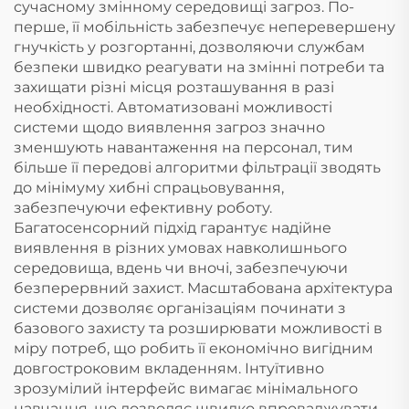
сучасному змінному середовищі загроз. По-
перше, її мобільність забезпечує неперевершену
гнучкість у розгортанні, дозволяючи службам
безпеки швидко реагувати на змінні потреби та
захищати різні місця розташування в разі
необхідності. Автоматизовані можливості
системи щодо виявлення загроз значно
зменшують навантаження на персонал, тим
більше її передові алгоритми фільтрації зводять
до мінімуму хибні спрацьовування,
забезпечуючи ефективну роботу.
Багатосенсорний підхід гарантує надійне
виявлення в різних умовах навколишнього
середовища, вдень чи вночі, забезпечуючи
безперервний захист. Масштабована архітектура
системи дозволяє організаціям починати з
базового захисту та розширювати можливості в
міру потреб, що робить її економічно вигідним
довгостроковим вкладенням. Інтуїтивно
зрозумілий інтерфейс вимагає мінімального
навчання, що дозволяє швидко впроваджувати