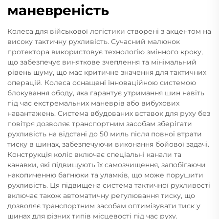
маневреність
Колеса для військової логістики створені з акцентом на
високу тактичну рухливість. Сучасний малюнок
протектора використовує технологію змінного кроку,
що забезпечує виняткове зчеплення та мінімальний
рівень шуму, що має критичне значення для тактичних
операцій. Колеса оснащені інноваційною системою
блокування ободу, яка гарантує утримання шин навіть
під час екстремальних маневрів або вибухових
навантажень. Система вбудованих вставок для руху без
повітря дозволяє транспортним засобам зберігати
рухливість на відстані до 50 миль після повної втрати
тиску в шинах, забезпечуючи виконання бойової задачі.
Конструкція коліс включає спеціальні канали та
канавки, які підвищують їх самозчищення, запобігаючи
накопиченню багнюки та уламків, що може порушити
рухливість. Ця підвищена система тактичної рухливості
включає також автоматичну регулювання тиску, що
дозволяє транспортним засобам оптимізувати тиск у
шинах для різних типів місцевості під час руху.