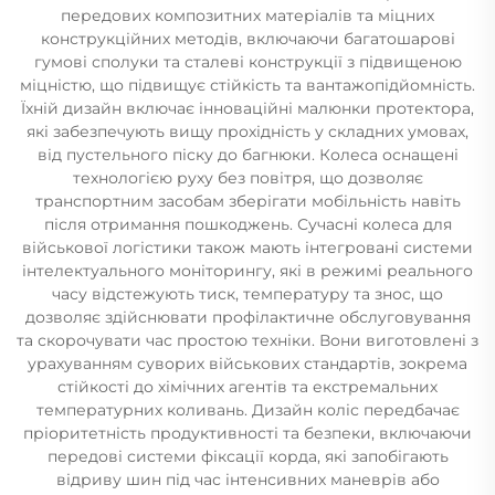
передових композитних матеріалів та міцних
конструкційних методів, включаючи багатошарові
гумові сполуки та сталеві конструкції з підвищеною
міцністю, що підвищує стійкість та вантажопідйомність.
Їхній дизайн включає інноваційні малюнки протектора,
які забезпечують вищу прохідність у складних умовах,
від пустельного піску до багнюки. Колеса оснащені
технологією руху без повітря, що дозволяє
транспортним засобам зберігати мобільність навіть
після отримання пошкоджень. Сучасні колеса для
військової логістики також мають інтегровані системи
інтелектуального моніторингу, які в режимі реального
часу відстежують тиск, температуру та знос, що
дозволяє здійснювати профілактичне обслуговування
та скорочувати час простою техніки. Вони виготовлені з
урахуванням суворих військових стандартів, зокрема
стійкості до хімічних агентів та екстремальних
температурних коливань. Дизайн коліс передбачає
пріоритетність продуктивності та безпеки, включаючи
передові системи фіксації корда, які запобігають
відриву шин під час інтенсивних маневрів або