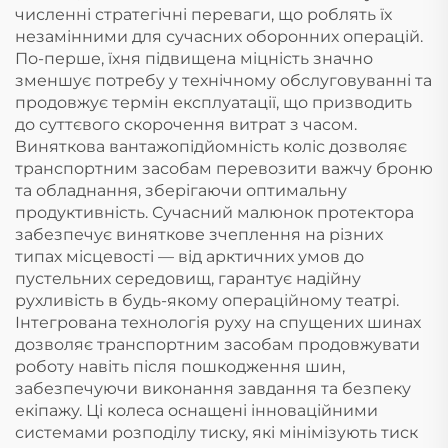
численні стратегічні переваги, що роблять їх
незамінними для сучасних оборонних операцій.
По-перше, їхня підвищена міцність значно
зменшує потребу у технічному обслуговуванні та
продовжує термін експлуатації, що призводить
до суттєвого скорочення витрат з часом.
Виняткова вантажопідйомність коліс дозволяє
транспортним засобам перевозити важчу броню
та обладнання, зберігаючи оптимальну
продуктивність. Сучасний малюнок протектора
забезпечує виняткове зчеплення на різних
типах місцевості — від арктичних умов до
пустельних середовищ, гарантує надійну
рухливість в будь-якому операційному театрі.
Інтегрована технологія руху на спущених шинах
дозволяє транспортним засобам продовжувати
роботу навіть після пошкодження шин,
забезпечуючи виконання завдання та безпеку
екіпажу. Ці колеса оснащені інноваційними
системами розподілу тиску, які мінімізують тиск