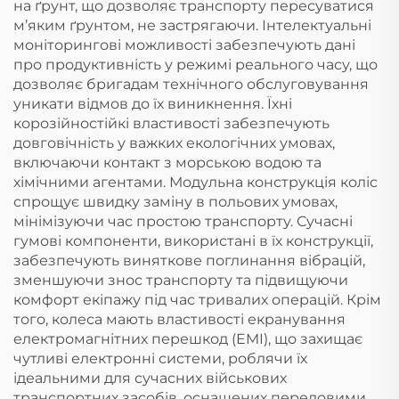
на ґрунт, що дозволяє транспорту пересуватися
м’яким ґрунтом, не застрягаючи. Інтелектуальні
моніторингові можливості забезпечують дані
про продуктивність у режимі реального часу, що
дозволяє бригадам технічного обслуговування
уникати відмов до їх виникнення. Їхні
корозійностійкі властивості забезпечують
довговічність у важких екологічних умовах,
включаючи контакт з морською водою та
хімічними агентами. Модульна конструкція коліс
спрощує швидку заміну в польових умовах,
мінімізуючи час простою транспорту. Сучасні
гумові компоненти, використані в їх конструкції,
забезпечують виняткове поглинання вібрацій,
зменшуючи знос транспорту та підвищуючи
комфорт екіпажу під час тривалих операцій. Крім
того, колеса мають властивості екранування
електромагнітних перешкод (EMI), що захищає
чутливі електронні системи, роблячи їх
ідеальними для сучасних військових
транспортних засобів, оснащених передовими