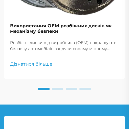
Використання OEM розбіжних дисків як
механізму безпеки
Розбіжні диски від виробника (OEM) покращують
безпеку автомобілів завдяки своєму міцному
багаточастковому дизайну, забезпечуючи
покращену структурну цілісність та краще
Дізнатися більше
управління.