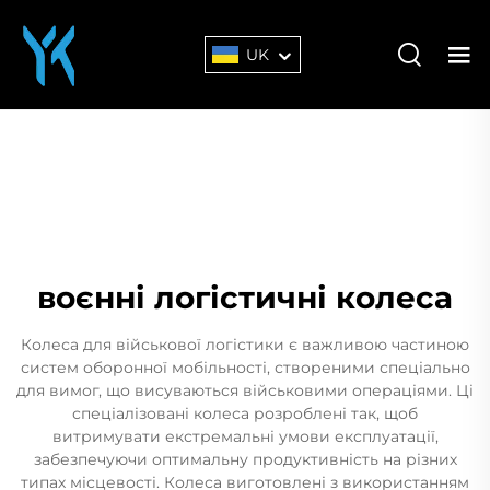
UK
воєнні логістичні колеса
Колеса для військової логістики є важливою частиною
систем оборонної мобільності, створеними спеціально
для вимог, що висуваються військовими операціями. Ці
спеціалізовані колеса розроблені так, щоб
витримувати екстремальні умови експлуатації,
забезпечуючи оптимальну продуктивність на різних
типах місцевості. Колеса виготовлені з використанням