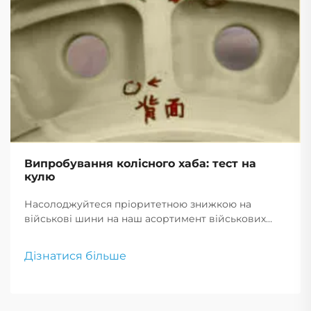
Випробування колісного хаба: тест на
кулю
Насолоджуйтеся пріоритетною знижкою на
військові шини на наш асортимент військових
шин для продажу. Наш вибір включає військові
безповітряні шини, що пропонують
Дізнатися більше
неперевершену довговічність і надійність.
Скористайтеся військовими знижками за
зниженими цінами на шини.