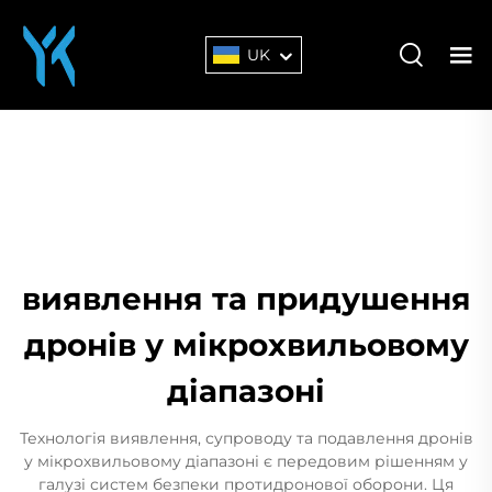
UK
виявлення та придушення
дронів у мікрохвильовому
діапазоні
Технологія виявлення, супроводу та подавлення дронів
у мікрохвильовому діапазоні є передовим рішенням у
галузі систем безпеки протидронової оборони. Ця