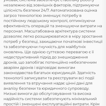
незалежно від зовнішніх факторів, підтримуючи
цілісність безпеки 24/7. Автоматизована оцінка
загроз технологією зменшує потребу в
постійному людському контролі, оптимізуючи
ефективність операцій та зменшуючи витрати на
персонал. Масштабована архітектура системи
дозволяє легко розширюватися в міру зростання
потреб у безпеці, захищаючи початкові інвестиції
та забезпечуючи гнучкість для майбутніх
оновлень. Ще однією суттєвою перевагою є її
недеструктивний підхід до знешкодження
дронів, що запобігає потенційно небезпечним
аваріям дронів і відповідає вимогам
законодавства багатьох юрисдикцій. Здатність
технології записувати та реєструвати всі події
виявлення та втручання надає цінні дані для
аналізу безпеки та юридичного супроводу.
Низькі вимоги до обслуговування та висока
надійність системи забезпечують мінімальний
простій і зменшені експлуатаційні витрати. Крім