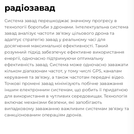
радіозавад
Система завад перешкоджає значному прогресу в
технології боротьби з дронами. Інтелектуальна система
завад аналізує частоти зв'язку цільового дрона та
адаптує стратегію завад у реальному часі для
досягнення максимальної ефективності. Такий
розумний підхід забезпечує ефективне використання
енергії, одночасно підтримуючи оптимальну
ефективність завад. Система може одночасно заважати
кільком діапазонам частот, у тому числі GPS, каналам
керування та зв'язку, а також частотам передачі відео.
Точкові промені завад мінімізують побічне заважання
іншим електронним системам, що робить її придатною
для використання в чутливих середовищах. Технологія
включає механізми безпеки, які запобігають
випадковому заважанню важливим системам зв'язку та
санкціонованим операціям дронів.