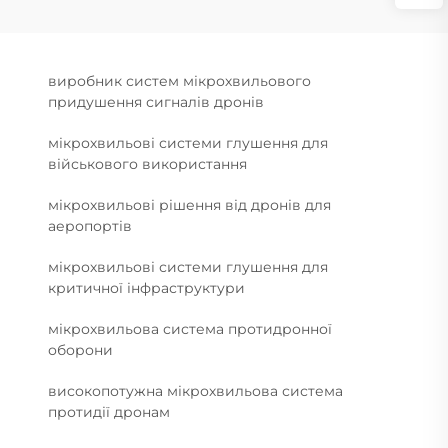
виробник систем мікрохвильового
придушення сигналів дронів
мікрохвильові системи глушення для
військового використання
мікрохвильові рішення від дронів для
аеропортів
мікрохвильові системи глушення для
критичної інфраструктури
мікрохвильова система протидронної
оборони
високопотужна мікрохвильова система
протидії дронам