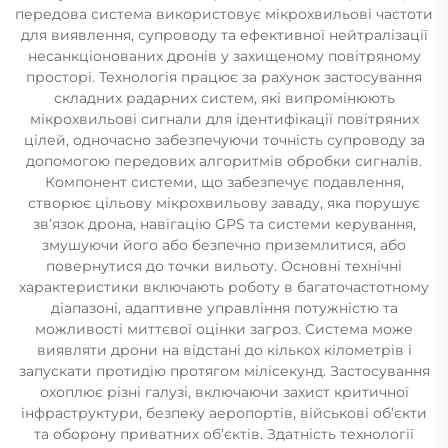
передова система використовує мікрохвильові частоти
для виявлення, супроводу та ефективної нейтралізації
несанкціонованих дронів у захищеному повітряному
просторі. Технологія працює за рахунок застосування
складних радарних систем, які випромінюють
мікрохвильові сигнали для ідентифікації повітряних
цілей, одночасно забезпечуючи точність супроводу за
допомогою передових алгоритмів обробки сигналів.
Компонент системи, що забезпечує подавлення,
створює цільову мікрохвильову заваду, яка порушує
зв’язок дрона, навігацію GPS та системи керування,
змушуючи його або безпечно приземлитися, або
повернутися до точки вильоту. Основні технічні
характеристики включають роботу в багаточастотному
діапазоні, адаптивне управління потужністю та
можливості миттєвої оцінки загроз. Система може
виявляти дрони на відстані до кількох кілометрів і
запускати протидію протягом мілісекунд. Застосування
охоплює різні галузі, включаючи захист критичної
інфраструктури, безпеку аеропортів, військові об’єкти
та оборону приватних об’єктів. Здатність технології