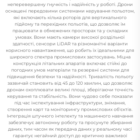
неперевершену гнучкість і надійність у роботі. Дрони
оснащені передовими системами керування польотом,
які включають кілька роторів для вертикального
підйому та перехідних польотів, що дозволяє їм
працювати в обмежених просторах та у складних
умовах. Вони мають камери високої роздільної
здатності, сенсори LiDAR та різноманітні варіанти
корисного навантаження, що робить їх ідеальними для
широкого спектра промислових застосувань. Міцна
конструкція літальних апаратів включає стійкі до
погодних умов матеріали та резервні системи для
підвищення безпеки та надійності. Тривалість польоту
зазвичай становить від 45 до 120 хвилин, що дозволяє
дронам охоплювати великі площі, зберігаючи точність
керування та стабільність. Вони чудово себе показали
під час інспектування інфраструктури, знімання,
створення карт та моніторингу промислових об'єктів.
Інтеграція штучного інтелекту та машинного навчання
забезпечує автономну роботу та просунуте збирання
даних, тим часом як передача даних у реальному часі
гарантує негайний доступ до критично важливої