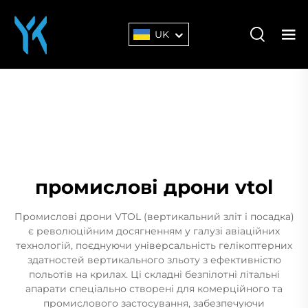
UK
промислові дрони vtol
Промислові дрони VTOL (вертикальний зліт і посадка)
є революційним досягненням у галузі авіаційних
технологій, поєднуючи універсальність гелікоптерних
здатностей вертикального зльоту з ефективністю
польотів на крилах. Ці складні безпілотні літальні
апарати спеціально створені для комерційного та
промислового застосування, забезпечуючи