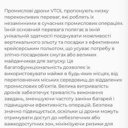
Промислові дрони VTOL пропонують низку
переконливих переваг, які роблять їх
незамінними в сучасних промислових операціях.
Їхній основний перевага полягає в їхній
унікальній здатності поєднувати можливості
вертикального зльоту та посадки з ефективним
крейсерським польотом, що усуває потребу в
злітно-посадкових смугах або великих
майданчиках для запуску. Ця
багатофункціональність дозволяє їх
використовувати майже в будь-яких місцях, від
переповнених міських середовищ до віддалених
промислових об'єктів. Велика витривалість
дронів забезпечує тривалість виконання
завдань, зменшуючи частоту заміни батарей і
підвищуючи ефективність операцій. Безпека
значно підвищується, оскільки ці дрони можуть
отримувати доступ до небезпечних або
важкодоступних зон, мінімізуючи ризики для