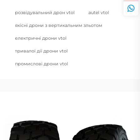
розвідувальний дрон vtol
autel vtol
якісні дрони з вертикальним зльотом
електричні дрони vtol
тривалої дії дрони vtol
промислові дрони vtol