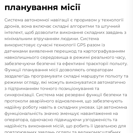
планування місії
Система автономної навігації є проривом у технології
дронів, вона включає складні алгоритми та штучний
інтелект, щоб дозволити виконання складних завдань з
мінімальним втручанням людини. Система
використовує сучасні технології GPS разом із
датчиками виявлення перешкод та картографуванням
навколишнього середовища в режимі реального часу,
забезпечуючи безпечні та ефективні траєкторії польоту.
Функції планування місії дозволяють операторам
заздалегідь програмувати складні маршрути польоту та
режими огляду, які можуть виконуватися автоматично
з підтриманням точного позиціонування та
синхронізації. Система має резервні функції безпеки та
протоколи аварійного відновлення, що забезпечують
надійну роботу навіть в складних умовах. Ця автономна
функціональність значно зменшує навантаження на
оператора, одночасно підвищуючи узгодженість та
надійність виконання місій, що робить її ідеальною для
повторюваних завдань огляду та великомасштабних