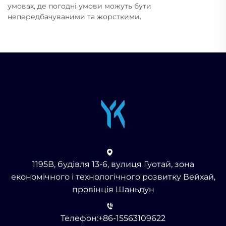
умовах, де погодні умови можуть бути
непередбачуваними та жорсткими.
1195B, будівля 13-6, вулиця Гуотай, зона
економічного і технологічного розвитку Вейхай,
провінція Шаньдун
Телефон:
+86-15563109622