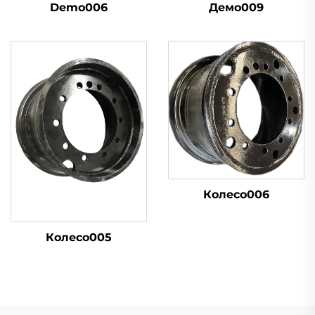
Demo006
Демо009
Колесо006
Колесо005