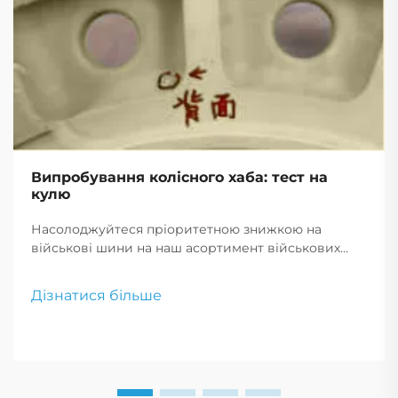
Випробування колісного хаба: тест на
кулю
Насолоджуйтеся пріоритетною знижкою на
військові шини на наш асортимент військових
шин для продажу. Наш вибір включає військові
безповітряні шини, що пропонують
Дізнатися більше
неперевершену довговічність і надійність.
Скористайтеся військовими знижками за
зниженими цінами на шини.