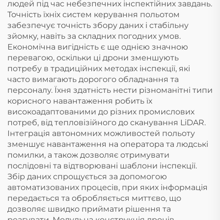
людей під час небезпечних інспектійних завдань.
Точність їхніх систем керування польотом
забезпечує точність збору даних і стабільну
зйомку, навіть за складних погодних умов.
Економічна вигідність є ще однією значною
перевагою, оскільки ці дрони зменшують
потребу в традиційних методах інспекції, які
часто вимагають дорогого обладнання та
персоналу. Їхня здатність нести різноманітні типи
корисного навантаження робить їх
високоадаптованими до різних промислових
потреб, від тепловізійного до сканування LiDAR.
Інтеграція автономних можливостей польоту
зменшує навантаження на оператора та людські
помилки, а також дозволяє отримувати
послідовні та відтворювані шаблони інспекції.
Збір даних спрощується за допомогою
автоматизованих процесів, при яких інформація
передається та обробляється миттєво, що
дозволяє швидко приймати рішення та
реагувати. Модульна конструкція дронів