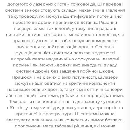
допомогою лазерних систем точкової дії. Ці передові
системи використовують складні механізми виявлення
та супроводу, які можуть ідентифікувати потенційно
небезпечні дрони на значних відстанях. Рішення
поєднує кілька технологій, у тому числі радарні
системи, оптичні сенсори та можливості тепловізії, які
працюють узгоджено, забезпечуючи комплексне
виявлення та нейтралізацію дронів. Основна
функціональність системи полягає в здатності
випромінювати надзвичайно сфокусовані лазерні
промені, які можуть ефективно виводити з ладу
системи дронів без завдання побічної шкоди.
Працюючи на різних рівнях потужності, ці лазери
можуть націлюватися на критичні компоненти
несанкціонованих дронів, такі як їхні оптичні сенсори
або навігаційні системи, роблячи їх непрацездатними.
Технологія є особливо цінною для захисту чутливих
об'єктів, у тому числі урядових установ, аеропортів та
критичної інфраструктури. Ці системи можна
адаптувати для виконання конкретних вимог безпеки,
пропонуючи масштабовані рішення, які можна