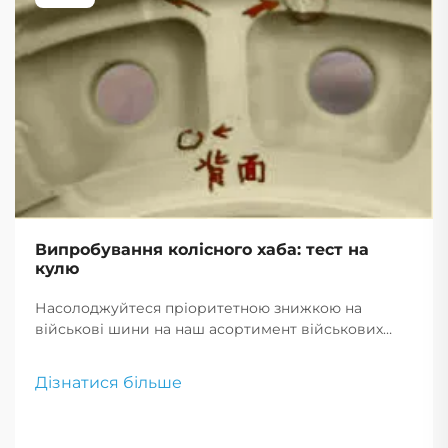
Випробування колісного хаба: тест на
кулю
Насолоджуйтеся пріоритетною знижкою на
військові шини на наш асортимент військових
шин для продажу. Наш вибір включає військові
безповітряні шини, що пропонують
Дізнатися більше
неперевершену довговічність і надійність.
Скористайтеся військовими знижками за
зниженими цінами на шини.