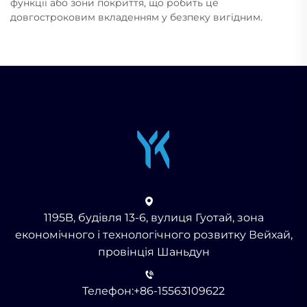
функції або зони покриття, що робить це
довгостроковим вкладенням у безпеку вигідним.
1195B, будівля 13-6, вулиця Гуотай, зона
економічного і технологічного розвитку Вейхай,
провінція Шаньдун
Телефон:
+86-15563109622