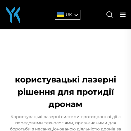
UK
користувацькі лазерні
рішення для протидії
дронам
Користувацькі лазерні системи протидронної дії є
передовими технологіями, призначеними для
боротьби з несанкціонованою діяльністю дронів за