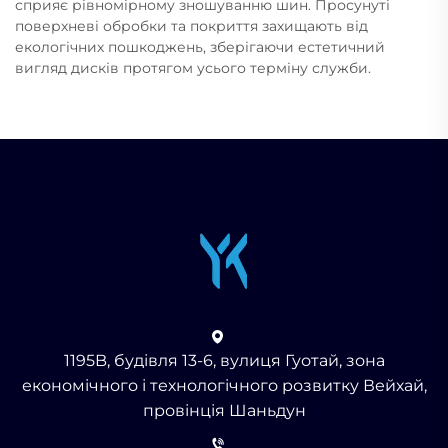
сприяє рівномірному зношуванню шин. Просунуті
поверхневі обробки та покриття захищають від
екологічних пошкоджень, зберігаючи естетичний
вигляд дисків протягом усього терміну служби.
1195B, будівля 13-6, вулиця Гуотай, зона
економічного і технологічного розвитку Вейхай,
провінція Шаньдун