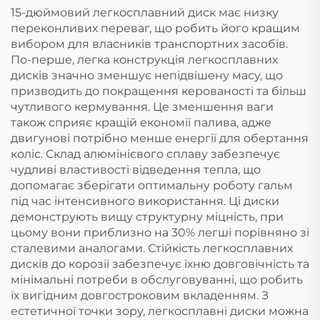
15-дюймовий легкосплавний диск має низку
переконливих переваг, що робить його кращим
вибором для власників транспортних засобів.
По-перше, легка конструкція легкосплавних
дисків значно зменшує непідвішену масу, що
призводить до покращення керованості та більш
чутливого кермування. Це зменшення ваги
також сприяє кращій економії палива, адже
двигунові потрібно менше енергії для обертання
коліс. Склад алюмінієвого сплаву забезпечує
чудливі властивості відведення тепла, що
допомагає зберігати оптимальну роботу гальм
під час інтенсивного використання. Ці диски
демонструють вищу структурну міцність, при
цьому вони приблизно на 30% легші порівняно зі
сталевими аналогами. Стійкість легкосплавних
дисків до корозії забезпечує їхню довговічність та
мінімальні потреби в обслуговуванні, що робить
їх вигідним довгостроковим вкладенням. З
естетичної точки зору, легкосплавні диски можна