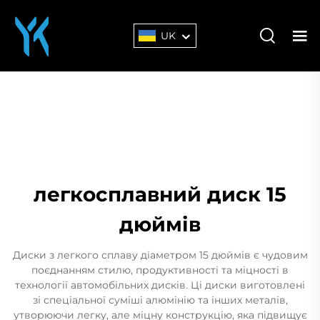
UK
легкосплавний диск 15
дюймів
Диски з легкого сплаву діаметром 15 дюймів є чудовим
поєднанням стилю, продуктивності та міцності в
технології автомобільних дисків. Ці диски виготовлені
зі спеціальної суміші алюмінію та інших металів,
утворюючи легку, але міцну конструкцію, яка підвищує