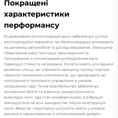
Покращені
характеристики
перформансу
15-дюймовий легкосплавний диск забезпечує суттєві
експлуатаційні переваги, які безпосередньо впливають
на динаміку автомобіля та досвід керування. Зменшена
обертована маса поліпшує прискорення та
гальмування, а оптимізоване розподілення ваги
підвищує стійкість на віражах. Колеса мають ускладнені
дизайни спиць, які сприяють кращому потоку повітря
навколо гальмівних компонентів, що призводить до
поліпшеного теплового управління в умовах
напруженої їзди. Точне виробництво забезпечує
мінімальне биття та відмінну концентричність,
внаслідок чого їзда стає комфортнішою, а вібрація
зменшується на всіх швидкостях. Міцна конструкція
коліс зберігає структурну цілісність навіть у умовах
високого навантаження, а оптимізований дизайн