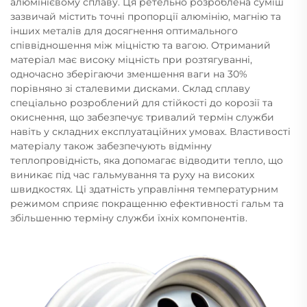
алюмінієвому сплаву. Ця ретельно розроблена суміш
зазвичай містить точні пропорції алюмінію, магнію та
інших металів для досягнення оптимального
співвідношення між міцністю та вагою. Отриманий
матеріал має високу міцність при розтягуванні,
одночасно зберігаючи зменшення ваги на 30%
порівняно зі сталевими дисками. Склад сплаву
спеціально розроблений для стійкості до корозії та
окиснення, що забезпечує тривалий термін служби
навіть у складних експлуатаційних умовах. Властивості
матеріалу також забезпечують відмінну
теплопровідність, яка допомагає відводити тепло, що
виникає під час гальмування та руху на високих
швидкостях. Ці здатність управління температурним
режимом сприяє покращенню ефективності гальм та
збільшенню терміну служби їхніх компонентів.