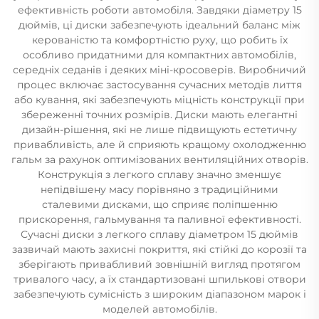
ефективність роботи автомобіля. Завдяки діаметру 15
дюймів, ці диски забезпечують ідеальний баланс між
керованістю та комфортністю руху, що робить їх
особливо придатними для компактних автомобілів,
середніх седанів і деяких міні-кросоверів. Виробничий
процес включає застосування сучасних методів лиття
або кування, які забезпечують міцність конструкції при
збереженні точних розмірів. Диски мають елегантні
дизайн-рішення, які не лише підвищують естетичну
привабливість, але й сприяють кращому охолодженню
гальм за рахунок оптимізованих вентиляційних отворів.
Конструкція з легкого сплаву значно зменшує
непідвішену масу порівняно з традиційними
сталевими дисками, що сприяє поліпшенню
прискорення, гальмування та паливної ефективності.
Сучасні диски з легкого сплаву діаметром 15 дюймів
зазвичай мають захисні покриття, які стійкі до корозії та
зберігають привабливий зовнішній вигляд протягом
тривалого часу, а їх стандартизовані шпилькові отвори
забезпечують сумісність з широким діапазоном марок і
моделей автомобілів.