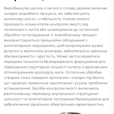
Виробництво дисків з легкого сплаву дюймів включає
складні виробничі процеси, які забезпечують
виняткову якість і стабільність. Кожне колесо
проходить кілька етапів контролю якості, від
початкового лиття або штампування до остаточної
обробки та полірування. У виробничому процесі
використовуються прецизійні обладнання з
комп'ютерним керуванням, щоб витримувати вузькі
допуски в критичних розмірах, забезпечуючи ідеальну
збалансованість і круглість. Може застосовуватися
передова технологія безперервного формування для
підвищення структурної міцності колеса з одночасним
оптимізуванням розподілу ваги. Остаточна обробка
створює точні поверхні кріплення і отвори під болти,
що гарантує правильне прилягання і усуває проблеми
встановлення. Засоби контролю якості включають
рентгенівську перевірку внутрішньої структурної
цілісності та комп'ютерне тестування балансування для
забезпечення ідеальних обертальних характеристик.