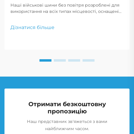
Наші військові шини без повітря розроблені для
використання на всіх типах місцевості, оснащені
технологією, що запобігає проколам, та
посиленими боковинами. Ці шини з високою
Дізнатися більше
міцністю забезпечують максимальну надійність та
продуктивність у найскладніших умовах.
Отримати безкоштовну
пропозицію
Наш представник зв'яжеться з вами
найближчим часом.