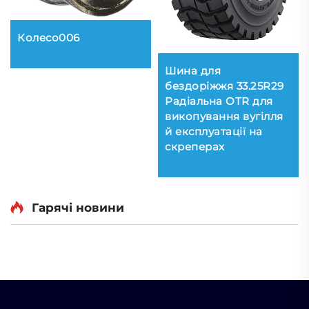
Колесо006
Шина для
бездоріжжя 33.25R29
Радіальна OTR для
викопування вугілля
й експлуатації на
скреперах
Гарячі новини