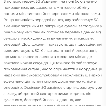
З появою мереж 5G з'єднання на полі бою значно
покращиться, що дозволить миттєвого обміну
даними між дистанційно керованими підрозділами.
Вища швидкість передачі даних, яку забезпечує 5G,
зменшує затримки та підтримує сучасні застосунки у
реальному часі, такі як потокова передача даних від
сенсорів, необхідних для динамічних військових
операцій. Дослідження показують, що підрозділи, які
використовують 5G, більш адаптивні й оперативні,
що має ключове значення в складних місіях, де
важлива кожна секунда. Ця технологія забезпечує
покращення ситуаційного сприйняття й координації,
надаючи військовослужбовцям можливість швидко і
ефективно діяти, чим сприяє досягненню успіху в
операціях. Оскільки 5G замінює старі інфраструктури
зв'язку, оборонний сектор отримає користь від
сучасного, безперебійного з'єднання, яке
перетворить тактичні операції на більш узгоджені та