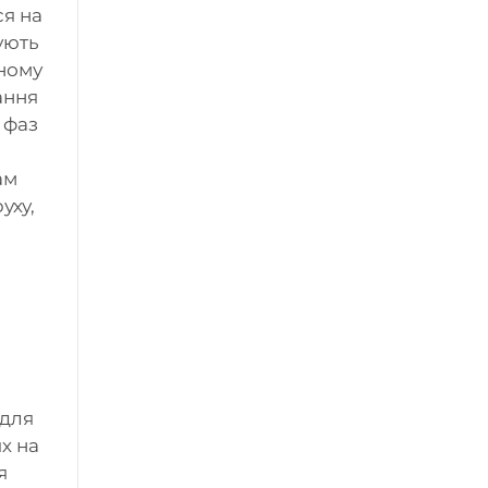
ся на
ують
ьному
ання
 фаз
ам
уху,
 для
х на
я