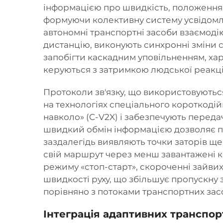
інформацією про швидкість, положення
формуючи колективну систему усвідомле
автономні транспортні засоби взаємоді
дистанцію, виконують синхронні зміни с
запобігти каскадним уповільненням, ха
керуються з затримкою людської реакці
Протоколи зв'язку, що використовують
на технологіях спеціального короткодійн
навколо» (C-V2X) і забезпечують передач
швидкий обмін інформацією дозволяє пр
заздалегідь виявляють точки заторів щ
свій маршрут через менш завантажені 
режиму «стоп-старт», скороченні зайвих
швидкості руху, що збільшує пропускну з
порівняно з потоками транспортних зас
Інтеграція адаптивних транспор