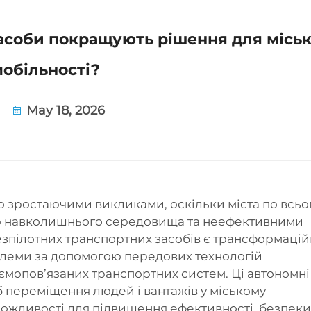
засоби покращують рішення для міськ
мобільності?
May 18, 2026
но зростаючими викликами, оскільки міста по всь
єю навколишнього середовища та неефективними
зпілотних транспортних засобів є трансформаці
блеми за допомогою передових технологій
заємопов’язаних транспортних систем. Ці автономні
б переміщення людей і вантажів у міському
ожливості для підвищення ефективності, безпеки