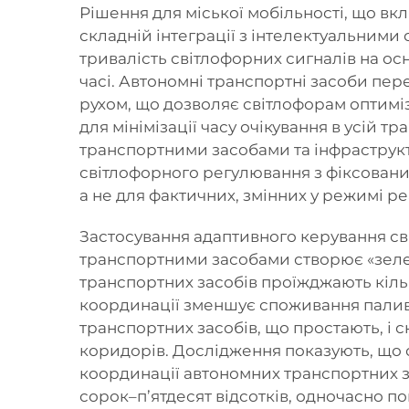
Рішення для міської мобільності, що вк
складній інтеграції з інтелектуальними
тривалість світлофорних сигналів на ос
часі. Автономні транспортні засоби пер
рухом, що дозволяє світлофорам оптиміз
для мінімізації часу очікування в усій 
транспортними засобами та інфраструк
світлофорного регулювання з фіксованим
а не для фактичних, змінних у режимі р
Застосування адаптивного керування св
транспортними засобами створює «зелен
транспортних засобів проїжджають кіль
координації зменшує споживання палив
транспортних засобів, що простають, і 
коридорів. Дослідження показують, що 
координації автономних транспортних з
сорок–п’ятдесят відсотків, одночасно 