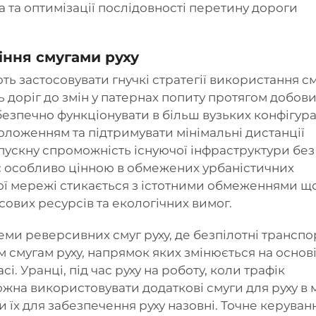
 та оптимізації послідовності перетину дороги
іння смугами руху
ть застосовувати гнучкі стратегії використання с
 доріг до змін у патернах попиту протягом добов
безпечно функціонувати в більш вузьких конфігура
оложенням та підтримувати мінімальні дистанції
ускну спроможність існуючої інфраструктури без 
є особливо цінною в обмежених урбаністичних
ї мережі стикається з істотними обмеженнями щ
ових ресурсів та екологічних вимог.
еми реверсивних смуг руху, де
безпілотні транспо
 смугам руху, напрямок яких змінюється на основ
і. Уранці, під час руху на роботу, коли трафік
ожна використовувати додаткові смуги для руху в м
 їх для забезпечення руху назовні. Точне керуванн