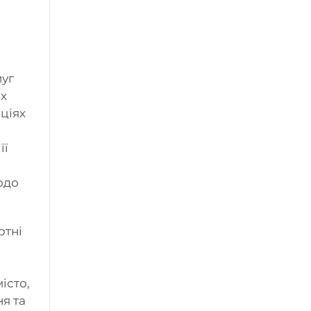
муг
их
ціях
її
одо
ртні
і
істо,
я та