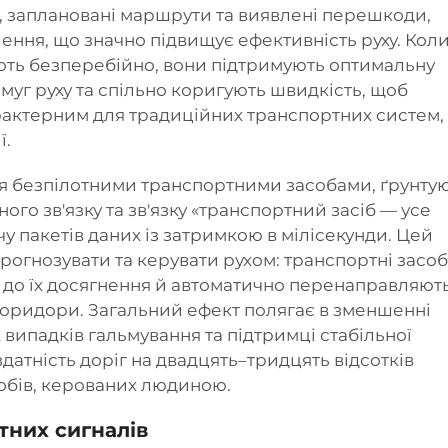
, заплановані маршрути та виявлені перешкоди,
ння, що значно підвищує ефективність руху. Кол
ють безперебійно, вони підтримують оптимальну
муг руху та спільно коригують швидкість, щоб
рактерним для традиційних транспортних систем,
ї.
ся безпілотними транспортними засобами, ґрунту
ого зв'язку та зв'язку «транспортний засіб — усе
у пакетів даних із затримкою в мілісекунди. Цей
огнозувати та керувати рухом: транспортні засо
е до їх досягнення й автоматично перенаправляют
коридори. Загальний ефект полягає в зменшенні
 випадків гальмування та підтримці стабільної
датність доріг на двадцять–тридцять відсотків
обів, керованих людиною.
тних сигналів