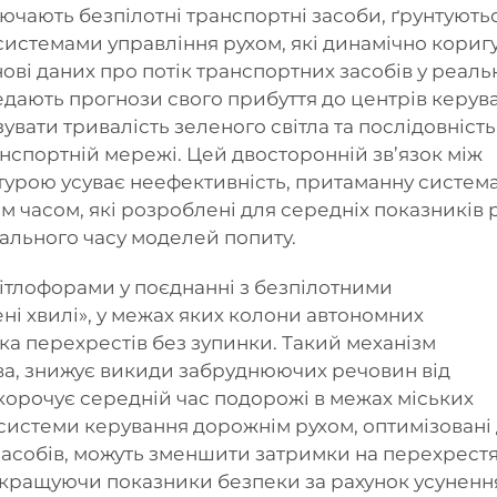
лючають безпілотні транспортні засоби, ґрунтують
 системами управління рухом, які динамічно кориг
нові даних про потік транспортних засобів у реал
едають прогнози свого прибуття до центрів керув
увати тривалість зеленого світла та послідовність
транспортній мережі. Цей двосторонній зв’язок між
турою усуває неефективність, притаманну систем
 часом, які розроблені для середніх показників р
еального часу моделей попиту.
ітлофорами у поєднанні з безпілотними
і хвилі», у межах яких колони автономних
ка перехрестів без зупинки. Такий механізм
а, знижує викиди забруднюючих речовин від
скорочує середній час подорожі в межах міських
системи керування дорожнім рухом, оптимізовані
асобів, можуть зменшити затримки на перехрестя
покращуючи показники безпеки за рахунок усуненн