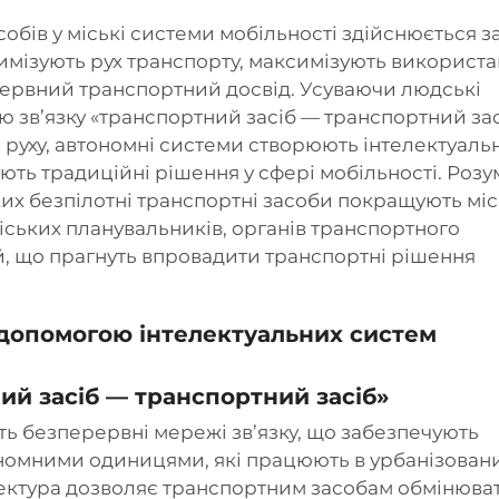
обів у міські системи мобільності здійснюється з
тимізують рух транспорту, максимізують використ
рервний транспортний досвід. Усуваючи людські
 зв’язку «транспортний засіб — транспортний зас
 руху, автономні системи створюють інтелектуальн
ть традиційні рішення у сфері мобільності. Розу
их безпілотні транспортні засоби покращують міс
міських планувальників, органів транспортного
й, що прагнуть впровадити транспортні рішення
 допомогою інтелектуальних систем
ий засіб — транспортний засіб»
ть безперервні мережі зв’язку, що забезпечують
ономними одиницями, які працюють в урбанізован
тектура дозволяє транспортним засобам обмінюва