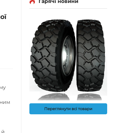
Гарячі новини
ої
ому
йним
Переглянути всі товари
 й