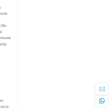
а
ання
іб»
і
міння
ьку
их
тися