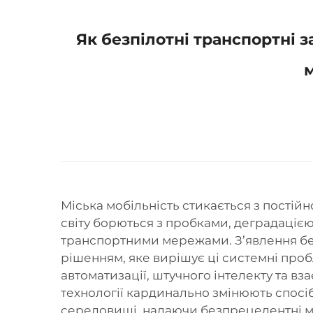
Як безпілотні транспортні 
Міська мобільність стикається з постій
світу борються з пробками, деградаці
транспортними мережами. З’явлення бе
рішенням, яке вирішує ці системні про
автоматизації, штучного інтелекту та в
технології кардинально змінюють спосі
середовищі, надаючи безпрецедентні м