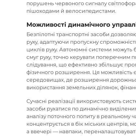
порушень червоного сигналу світлофора
пішоходами й велосипедистами.
Можливості динамічного управл
Безпілотні транспортні засоби дозволяю
руху, адаптуючи пропускну спроможність
циклів руху. Автономні системи можуть 
смуг руху, точно керувати поперечним п
слідування, що ефективно збільшує проп
фізичного розширення. Ця можливість 
середовищах, де розширення дорожньо
використання земельних ділянок, фінанс
Сучасні реалізації використовують сист
засоби
рухатися по динамічно виділеним
аналізу поточного попиту в реальному час
концентрується в бік міських центрів, м
а ввечері — навпаки, переналаштовувати