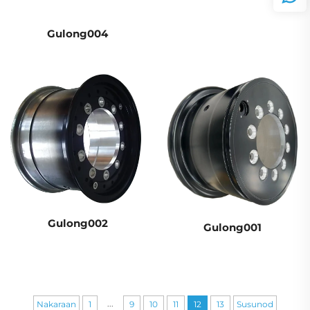
Gulong004
Gulong002
Gulong001
...
Nakaraan
1
9
10
11
12
13
Susunod