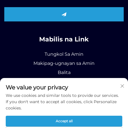
Mabilis na Link
Tungkol Sa Amin
Makipag-ugnayan sa Amin
Balita
Produkto
We value your privacy
We use cookies and similar tools to provide our services.
If you don't want to accept all cookies, click Personalize
cookies.
Copyright © 2026 Runhao (Shandong) International
Accept all
Business Co., Ltd;
Patakaran sa Pagkakapribado