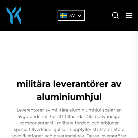
SV
militära leverantörer av
aluminiumhjul
Leverantörer av militära aluminiumhjul spelar en
avgörande roll för att tillhandahålla nödvändiga
komponenter till militära fordon, och erbjuder
specialtillverkade hjul som uppfyller strikta militära
specifikationer och prestandakrav. Dessa leverantörer