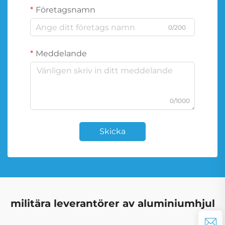
Företagsnamn
0/200
Meddelande
0/1000
Skicka
militära leverantörer av aluminiumhjul