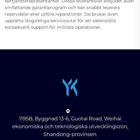
fälttjänsterepresentanter. Dessa leverantörer erbjuder även
omfattande garantiprogram och kan snabbt leverera
reservdelar eller utföra reparationer. De brukar även
upprätta långsiktiga serviceavtal för att säkerställa
konsekvent support för militära operationer.
1195B, Byggnad 13-6, Guotai Road, Weihai
ekonomiska och teknologiska utvecklingszon,
Shandong-provinsen