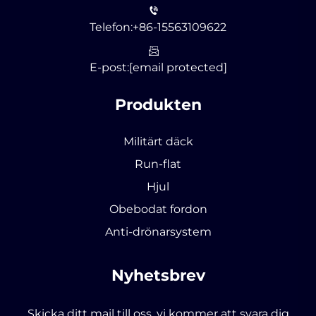
Telefon:
+86-15563109622
E-post:
[email protected]
Produkten
Militärt däck
Run-flat
Hjul
Obebodat fordon
Anti-drönarsystem
Nyhetsbrev
Skicka ditt mail till oss, vi kommer att svara dig