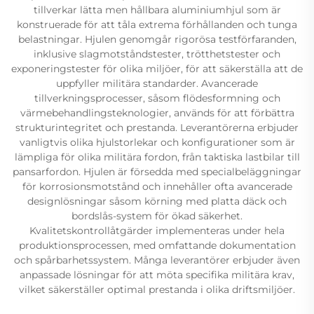
tillverkar lätta men hållbara aluminiumhjul som är
konstruerade för att tåla extrema förhållanden och tunga
belastningar. Hjulen genomgår rigorösa testförfaranden,
inklusive slagmotståndstester, trötthetstester och
exponeringstester för olika miljöer, för att säkerställa att de
uppfyller militära standarder. Avancerade
tillverkningsprocesser, såsom flödesformning och
värmebehandlingsteknologier, används för att förbättra
strukturintegritet och prestanda. Leverantörerna erbjuder
vanligtvis olika hjulstorlekar och konfigurationer som är
lämpliga för olika militära fordon, från taktiska lastbilar till
pansarfordon. Hjulen är försedda med specialbeläggningar
för korrosionsmotstånd och innehåller ofta avancerade
designlösningar såsom körning med platta däck och
bordslås-system för ökad säkerhet.
Kvalitetskontrollåtgärder implementeras under hela
produktionsprocessen, med omfattande dokumentation
och spårbarhetssystem. Många leverantörer erbjuder även
anpassade lösningar för att möta specifika militära krav,
vilket säkerställer optimal prestanda i olika driftsmiljöer.