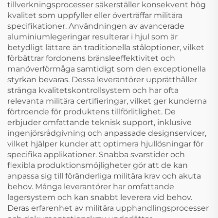
tillverkningsprocesser säkerställer konsekvent hög
kvalitet som uppfyller eller överträffar militära
specifikationer. Användningen av avancerade
aluminiumlegeringar resulterar i hjul som är
betydligt lättare än traditionella ståloptioner, vilket
förbättrar fordonens bränsleeffektivitet och
manöverförmåga samtidigt som den exceptionella
styrkan bevaras. Dessa leverantörer upprätthåller
stränga kvalitetskontrollsystem och har ofta
relevanta militära certifieringar, vilket ger kunderna
förtroende för produktens tillförlitlighet. De
erbjuder omfattande teknisk support, inklusive
ingenjörsrådgivning och anpassade designservicer,
vilket hjälper kunder att optimera hjullösningar för
specifika applikationer. Snabba svarstider och
flexibla produktionsmöjligheter gör att de kan
anpassa sig till föränderliga militära krav och akuta
behov. Många leverantörer har omfattande
lagersystem och kan snabbt leverera vid behov.
Deras erfarenhet av militära upphandlingsprocesser