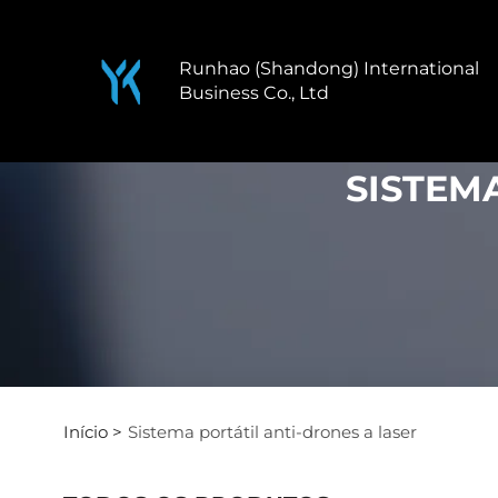
Runhao (Shandong) International
Business Co., Ltd
SISTEM
Início >
Sistema portátil anti-drones a laser