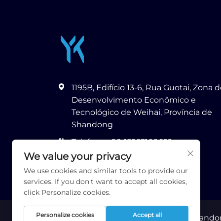
1195B, Edifício 13-6, Rua Guotai, Zona 
Desenvolvimento Econômico e
Tecnológico de Weihai, Província de
Shandong
Telefone:
+86-15563109622
We value your privacy
E-mail:
[email protected]
We use cookies and similar tools to provide our
services. If you don't want to accept all cookies,
click Personalize cookies.
Personalize cookies
Accept all
Direitos autorais © 2026 Runhao (Shandong