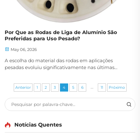
Por Que as Rodas de Liga de Alumínio São
Preferidas para Uso Pesado?
May 06, 2026
A escolha do material das rodas em aplicações
pesadas evoluiu significativamente nas últimas
décadas, com as rodas de liga de alumínio surgindo
como a opção preferida em veículos comerciais,
...
transporte militar e equipamentos industriais.
Anterior
1
2
3
4
5
6
11
Próximo
Embora tradicionalmente...
Notícias Quentes