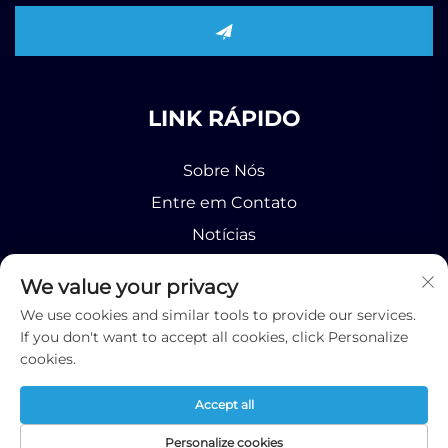
LINK RÁPIDO
Sobre Nós
Entre em Contato
Notícias
Produto
We value your privacy
We use cookies and similar tools to provide our services.
If you don't want to accept all cookies, click Personalize
cookies.
Direitos autorais © 2026 Runhao (Shandong)
Accept all
International Business Co., Ltd;
Política de Privacidade
Sobre
CONTATO
Notícias
Produto
Personalize cookies