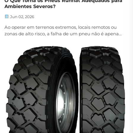
O Que Torna os Pneus Runflat Adequados para
Ambientes Severos?
Jun 02, 2026
Ao operar em terrenos extremos, locais remotos ou
zonas de alto risco, a falha de um pneu não é apenas
um incômodo — pode ser catastrófica. Os pneus
runflat tornaram-se uma solução crítica para veículos
que não podem assumir o risco de uma perfuração
completa...