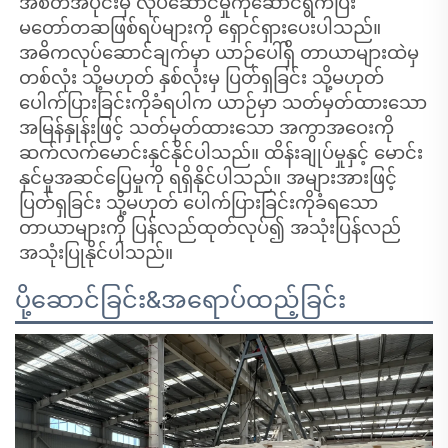
အစိတ်အပိုင်းမှ လုပ်ဆောင်မှုကိုဆောင်ရွက်ပြီး
မတော်တဆဖြစ်ရပ်များကို ရှောင်ရှားပေးပါသည်။
အဓိကလုပ်ဆောင်ချက်မှာ ယာဉ်ပေါ်ရှိ တာယာများထဲမှ
တစ်လုံး သို့မဟုတ် နှစ်လုံးမှ ပြတ်ရှခြင်း သို့မဟုတ်
ပေါက်ပြားခြင်းကိုခံရပါက ယာဉ်မှာ သတ်မှတ်ထားသော
အမြန်နှုန်းဖြင့် သတ်မှတ်ထားသော အကွာအဝေးကို
ဆက်လက်မောင်းနှင်နိုင်ပါသည်။ ထိန်းချုပ်မှုနှင့် မောင်း
နှင်မှုအဆင်ပြေမှုကို ရရှိနိုင်ပါသည်။ အများအားဖြင့်
ပြတ်ရှခြင်း သို့မဟုတ် ပေါက်ပြားခြင်းကိုခံရသော
တာယာများကို ပြန်လည်ထုတ်လုပ်၍ အသုံးပြန်လည်
အသုံးပြုနိုင်ပါသည်။
ပို့ဆောင်ခြင်း&အရောပ်ထည့်ခြင်း