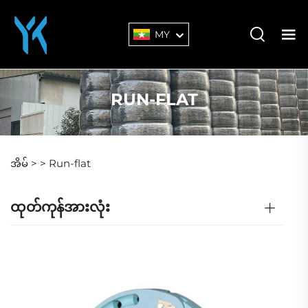
MY
RUN-FLAT
အိမ် >
>
Run-flat
ထုတ်ကုန်အားလုံး