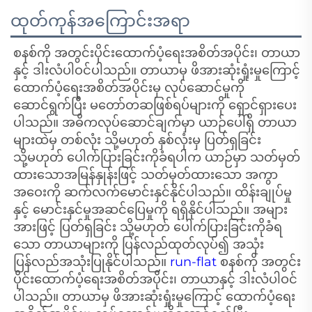
ထုတ်ကုန်အကြောင်းအရာ
စနစ်ကို အတွင်းပိုင်းထောက်ပံ့ရေးအစိတ်အပိုင်း၊ တာယာ
နှင့် ဒါးလံပါဝင်ပါသည်။ တာယာမှ ဖိအားဆုံးရှုံးမှုကြောင့်
ထောက်ပံ့ရေးအစိတ်အပိုင်းမှ လုပ်ဆောင်မှုကို
ဆောင်ရွက်ပြီး မတော်တဆဖြစ်ရပ်များကို ရှောင်ရှားပေး
ပါသည်။ အဓိကလုပ်ဆောင်ချက်မှာ ယာဉ်ပေါ်ရှိ တာယာ
များထဲမှ တစ်လုံး သို့မဟုတ် နှစ်လုံးမှ ပြတ်ရှခြင်း
သို့မဟုတ် ပေါက်ပြားခြင်းကိုခံရပါက ယာဉ်မှာ သတ်မှတ်
ထားသောအမြန်နှုန်းဖြင့် သတ်မှတ်ထားသော အကွာ
အဝေးကို ဆက်လက်မောင်းနှင်နိုင်ပါသည်။ ထိန်းချုပ်မှု
နှင့် မောင်းနှင်မှုအဆင်ပြေမှုကို ရရှိနိုင်ပါသည်။ အများ
အားဖြင့် ပြတ်ရှခြင်း သို့မဟုတ် ပေါက်ပြားခြင်းကိုခံရ
သော တာယာများကို ပြန်လည်ထုတ်လုပ်၍ အသုံး
ပြန်လည်အသုံးပြုနိုင်ပါသည်။
run-flat
စနစ်ကို အတွင်း
ပိုင်းထောက်ပံ့ရေးအစိတ်အပိုင်း၊ တာယာနှင့် ဒါးလံပါဝင်
ပါသည်။ တာယာမှ ဖိအားဆုံးရှုံးမှုကြောင့် ထောက်ပံ့ရေး