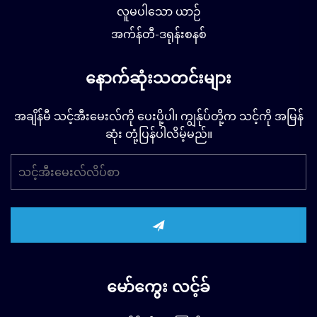
လူမပါသော ယာဉ်
အက်န်တီ-ဒရုန်းစနစ်
နောက်ဆုံးသတင်းများ
အချိန်မီ သင့်အီးမေးလ်ကို ပေးပို့ပါ၊ ကျွန်ုပ်တို့က သင့်ကို အမြန်
ဆုံး တုံ့ပြန်ပါလိမ့်မည်။
မော်ကွေး လင့်ခ်