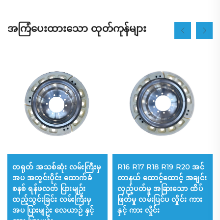
အကြံပေးထားသော ထုတ်ကုန်များ
တရုတ် အသစ်ဆုံး လမ်းကြီးမှ
R16 R17 R18 R19 R20 အင်
အပ အတွင်းပိုင်း ထောက်ခံ
တာနယ် ထောင့်ထောင့် အချင်း
စနစ် ရန်ဖလတ် ပြားမျဉ်း
လှည့်ပတ်မှု အခြားသော ထိပ်
ထည့်သွင်းခြင်း လမ်းကြီးမှ
ဖြတ်မှု လမ်းပြင်ပ လှိုင်း ကား
အပ ပြားမျဉ်း လေယာဉ် နှင့်
နှင့် ကား လှိုင်း