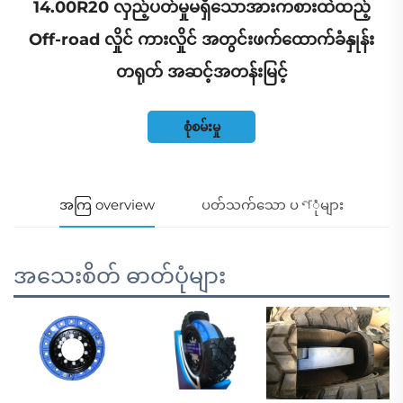
14.00R20 လှည့်ပတ်မှုမရှိသောအားကစားထဲထည့်
Off-road လှိုင် ကားလှိုင် အတွင်းဖက်ထောက်ခံနှုန်း
တရုတ် အဆင့်အတန်းမြင့်
စုံစမ်းမှု
အကြ overview
ပတ်သက်သော ပণုံများ
အသေးစိတ် ဓာတ်ပုံများ