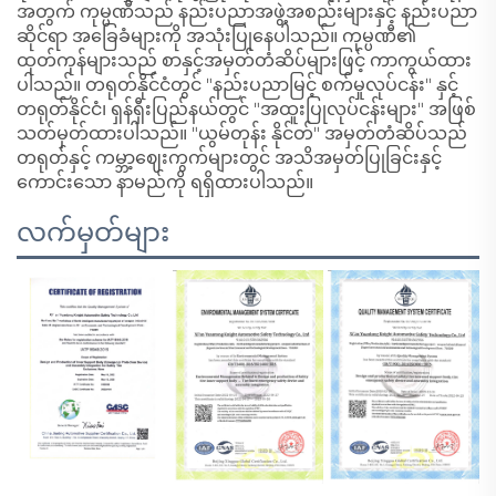
အတွက် ကုမ္ပဏီသည် နည်းပညာအဖွဲ့အစည်းများနှင့် နည်းပညာ
ဆိုင်ရာ အခြေခံများကို အသုံးပြုနေပါသည်။ ကုမ္ပဏီ၏
ထုတ်ကုန်များသည် စာနှင့်အမှတ်တံဆိပ်များဖြင့် ကာကွယ်ထား
ပါသည်။ တရုတ်နိုင်ငံတွင် "နည်းပညာမြင့် စက်မှုလုပ်ငန်း" နှင့်
တရုတ်နိုင်ငံ၊ ရှန်ရှီးပြည်နယ်တွင် "အထူးပြုလုပ်ငန်းများ" အဖြစ်
သတ်မှတ်ထားပါသည်။ "ယွမ်တုန်း နိုင်တ်" အမှတ်တံဆိပ်သည်
တရုတ်နှင့် ကမ္ဘာ့ဈေးကွက်များတွင် အသိအမှတ်ပြုခြင်းနှင့်
ကောင်းသော နာမည်ကို ရရှိထားပါသည်။
လက်မှတ်များ