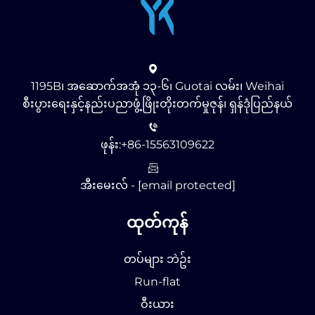
1195B၊ အဆောက်အအုံ ၁၃-၆၊ Guotai လမ်း၊ Weihai
စီးပွားရေးနှင့်နည်းပညာဖွံ့ဖြိုးတိုးတက်မှုဇုန်၊ ရှန်ဒုံပြည်နယ်
ဖုန်း:
+86-15563109622
အီးမေးလ် -
[email protected]
ထုတ်ကုန်
တပ်များ ဘဲဥ်း
Run-flat
ဝီးယား