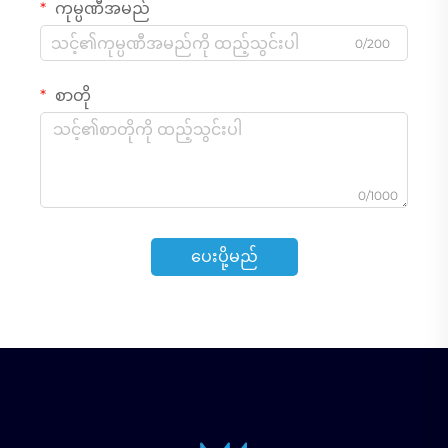
ကုမ္ပဏီအမည်
0/200
စာတို
0/1000
ပေးပို့မည်