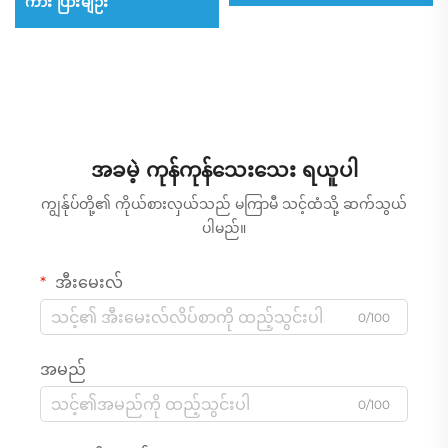
ကား ပြားမျဉ်း
အခမဲ့ ကုန်ကုန်သေးသေး ရယူပါ
ကျွန်ုပ်တို့၏ ကိုယ်စားလှယ်သည် မကြာမီ သင့်ထံသို့ ဆက်သွယ်
ပါမည်။
အီးမေးလ်
0/100
အမည်
0/100