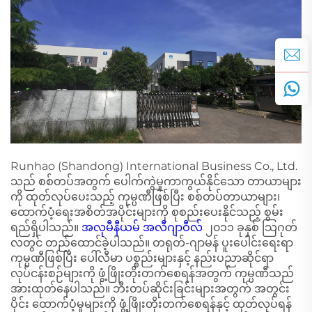
Runhao (Shandong) International Business Co., Ltd.
သည် စစ်တပ်အတွက် ပေါက်ကွဲမှုကာကွယ်နိုင်သော တာယာများ
ကို ထုတ်လုပ်ပေးသည့် ကုမ္ပဏီဖြစ်ပြီး စစ်တပ်တာယာများ၊
ထောက်ပံ့ရေးအစိတ်အပိုင်းများကို စုစည်းပေးနိုင်သည့် စွမ်း
ရည်ရှိပါသည်။
အလုမီနီယမ် အလီဂျာဝီလ်
၂၀၁၁ ခုနှစ် သြဂုတ်
လတွင် တည်ထောင်ခဲ့ပါသည်။ တရုတ်-ဂျာမန် ပူးပေါင်းရေးရာ
ကုမ္ပဏီဖြစ်ပြီး ပေါ်လီမာ ပစ္စည်းများနှင့် နည်းပညာဆိုင်ရာ
လုပ်ငန်းစဉ်များကို ဖွံ့ဖြိုးတိုးတက်စေရန်အတွက် ကုမ္ပဏီသည်
အားထုတ်နေပါသည်။ ဘီးတပ်ဆိုင်းခြင်းများအတွက် အတွင်း
ပိုင်း ထောက်ပံ့မှုများကို ဖွံ့ဖြိုးတိုးတက်စေရန်နှင့် ထုတ်လုပ်ရန်