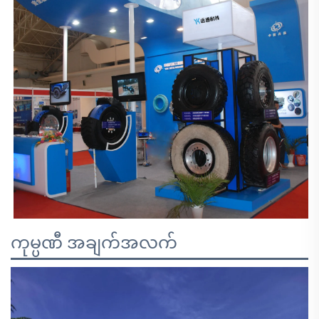
ကုမ္ပဏီ အချက်အလက်