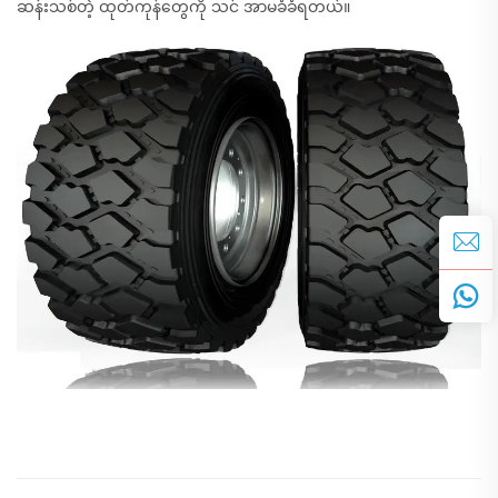
ဆန်းသစ်တဲ့ ထုတ်ကုန်တွေကို သင် အာမခံခံရတယ်။