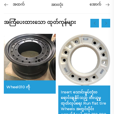
အထက်
အောက်
အားလုံး
အကြံပေးထားသော ထုတ်ကုန်များ
Wheel010 ကို
Insert သောင်းမှုပ်လုံးဝ
ရောင်းချနိုင်သည့် တီးယူမှု
ထုတ်လုပ်ရေး Run flat tire
Wheels အတွင်းပိုင်း