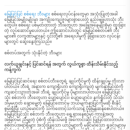
မြေပြင်ပြင် စစ်ရေး ဘီးများ
စစ်ရေးလုပ်ငန်းတွေမှာ အသုံးပြုတဲ့အခါ
မြေပြင်အမျိုးမျိုးမှာ အကျိုးကျေးဇူးများစွာပေးတဲ့ နည်းဗျူဟာသုံး ဘီး
တွေပါ။ စစ်ရေး ပစ်မှတ်ထားတဲ့ ဘီးတွေဟာ အခြေအနေမျိုးစုံမှာ ထူးခြား
တဲ့ လုပ်ဆောင်မှုပေးတယ်။ ဤဆောင်းပါးတွင် မြေပြင်စစ်တပ်၏ ဘီး
များ၏ လက္ခဏာများနှင့် ၎င်းတို့၏ အရေးပါမှုကို ခွဲခြားသော လုပ်ငန်း
များတွင် ဆွေးနွေးကြသည်။
စစ်တပ်အတွက် သုံးနိုင်တဲ့ ဘီးများ
လက်ယူချင်းနှင့် ပြင်ဆင်ရန် အတွက် လွယ်ကူစွာ ထိန်းသိမ်းနိုင်သည့်
ကန့်ကွက်
မြေပြင်ပြင်ဆင်ရေး စစ်တပ်ဘီးတွေရဲ့ ချုပ်ကိုင်မှုကို ထိန်းချုပ်မှု တိုးလာ
ပါတယ်။ ဘီးရဲ့ အနားက ကျောရိုးဟာ ကျောရိုးကျတဲ့ မျက်နှာပြင်ထဲကို
ကျဆင်းသွားတဲ့အခါ ဘီးရဲ့ ချုပ်ကိုင်မှု ပိုများလာပါတယ်။ မြေပြင်ပြင်
သုံး စစ်ဘက် ဘီးတွေဟာ ပျော့ပျောင်း၊ ပျော့ပျောင်း၊ နက်ရှိုင်းတဲ့ သဲသဲ၊
ဒါမှမဟုတ် ချောမွေ့တဲ့ မြေပြင်တောင်မှ ဘယ်မျက်နှာပြင်ကိုမဆို စီးနိုင်
စွမ်းရှိပြီး ယာဉ်မောင်းကို သက်တောင့်သက်သာနဲ့ ပိုမိုမြန်ဆန်စေပါတယ်။
မြေပြင်ပြင်သုံး စစ်ဘက် ဘီးတွေဟာ ရွေ့ရှားနေစဉ်မှာ ကားနဲ့အတူ
အမြဲတမ်း ညီမျှတဲ့ ပုံစံကို ထိန်းသိမ်းဖို့ အကောင်းဆုံး ပြုပြင်ထားတာပါ။
စစ်တပ်အရာရှိများ အသုံးပြုသော ယာဉ်များကို မခိုင်မာသော ရှုခင်းများမှ