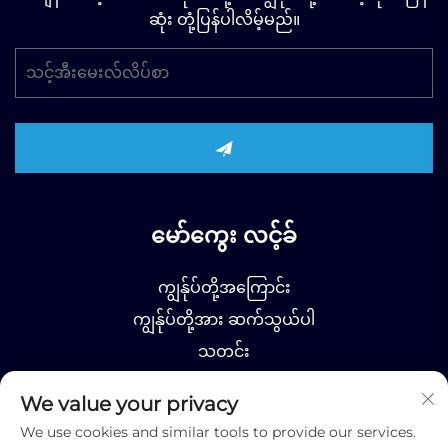
ဆုံး တုံ့ပြန်ပါလိမ့်မည်။
မော်ကွေး လင့်ခ်
ကျွန်ုပ်တို့အကြောင်း
ကျွန်ုပ်တို့အား ဆက်သွယ်ပါ
သတင်း
ထုတ်ကုန်
We value your privacy
We use cookies and similar tools to provide our services.