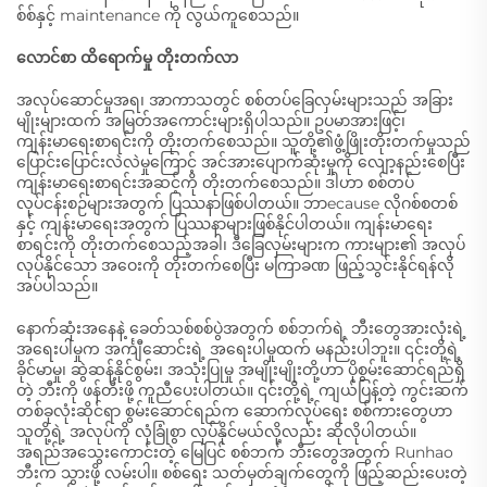
စ်စ်နှင့် maintenance ကို လွယ်ကူစေသည်။
လောင်စာ ထိရောက်မှု တိုးတက်လာ
အလုပ်ဆောင်မှုအရ၊ အာကာသတွင် စစ်တပ်ခြေလှမ်းများသည် အခြား
မျိုးများထက် အမြတ်အကောင်းများရှိပါသည်။ ဥပမာအားဖြင့်၊
ကျန်းမာရေးစာရင်းကို တိုးတက်စေသည်။ သူတို့၏ဖွံ့ဖြိုးတိုးတက်မှုသည်
ပြောင်းပြောင်းလဲလဲမှုကြောင့် အင်အားပျောက်ဆုံးမှုကို လျော့နည်းစေပြီး
ကျန်းမာရေးစာရင်းအဆင့်ကို တိုးတက်စေသည်။ ဒါဟာ စစ်တပ်
လုပ်ငန်းစဉ်များအတွက် ပြဿနာဖြစ်ပါတယ်။ ဘာecause လိုဂစ်စတစ်
နှင့် ကျန်းမာရေးအတွက် ပြဿနာများဖြစ်နိုင်ပါတယ်။ ကျန်းမာရေး
စာရင်းကို တိုးတက်စေသည့်အခါ၊ ဒီခြေလှမ်းများက ကားများ၏ အလုပ်
လုပ်နိုင်သော အဝေးကို တိုးတက်စေပြီး မကြာခဏ ဖြည့်သွင်းနိုင်ရန်လို
အပ်ပါသည်။
နောက်ဆုံးအနေနဲ့ ခေတ်သစ်စစ်ပွဲအတွက် စစ်ဘက်ရဲ့ ဘီးတွေအားလုံးရဲ့
အရေးပါမှုက အင်္ကျီဆောင်းရဲ့ အရေးပါမှုထက် မနည်းပါဘူး။ ၎င်းတို့ရဲ့
ခိုင်မာမှု၊ ဆွဲဆန့်နိုင်စွမ်း၊ အသုံးပြုမှု အမျိုးမျိုးတို့ဟာ ပိုစွမ်းဆောင်ရည်ရှိ
တဲ့ ဘီးကို ဖန်တီးဖို့ ကူညီပေးပါတယ်။ ၎င်းတို့ရဲ့ ကျယ်ပြန့်တဲ့ ကွင်းဆက်
တစ်ခုလုံးဆိုင်ရာ စွမ်းဆောင်ရည်က ဆောက်လုပ်ရေး စစ်ကားတွေဟာ
သူတို့ရဲ့ အလုပ်ကို လုံခြုံစွာ လုပ်နိုင်မယ်လို့လည်း ဆိုလိုပါတယ်။
အရည်အသွေးကောင်းတဲ့ မြေပြင် စစ်ဘက် ဘီးတွေအတွက် Runhao
ဘီးက သွားဖို့ လမ်းပါ။ စစ်ရေး သတ်မှတ်ချက်တွေကို ဖြည့်ဆည်းပေးတဲ့