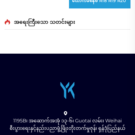
ထောက်ခံစနစ် R18 R19 R20
အရေးကြီးသော သတင်းများ
1195B၊ အဆောက်အအုံ ၁၃-၆၊ Guotai လမ်း၊ Weihai
စီးပွားရေးနှင့်နည်းပညာဖွံ့ဖြိုးတိုးတက်မှုဇုန်၊ ရှန်ဒုံပြည်နယ်