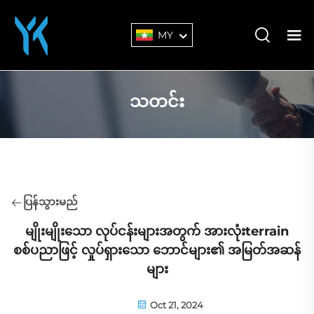
MY
သတင်း
ပြန်သွားမည်
မျိုးမျိုးသော လုပ်ငန်းများအတွက် အားလုံးterrain
စစ်ပညာဖြင့် လှုပ်ရှားသော ဘောင်များ၏ အမြတ်အဆန်
များ
Oct 21, 2024