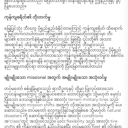
ဖြတ်သန်းရသော်လည်း မပြတ်သားစွာ ထိန်းချုပ်နိုင်ရန် ဤနည်းဖြင့် ခွင့်
ပြုပေးသည်။
ကုန်ကျစရိတ်၏ တိုးတက်မှု
မြေပြင်သုံး ဘီးတွေ ပိုရှည်ရှည်ခံနိုင်တာကြောင့် ကုန်ကျစရိတ် ထိရောက်
မှု မြင့်တက်လာပါတယ်။ ဘီးများ၏ သက်တမ်းတိုးလာခြင်းမှာ ဘီး
များ၏ ဘေးဘက်နံရံများကြောင့်လည်း ဖြစ်ပြီး ၎င်းတို့၏ အသား
အရောင်နှင့် ထိန်းချုပ်မှု ပိုမိုတိုးလာခြင်းကြောင့် ဘီးများသည်
အလွန်အကျွံသော ပတ်ဝန်းကျင်များတွင် ခံနိုင်ရည်ရှိလာသည်။ ပိုမိုရှည်
ရှည်ခံမှုကြောင့် ပေါ်ပေါက်လာသော ကုန်ကျစရိတ်ထိရောက်မှုက စစ်ကား
များအတွက် ရပ်နားချိန် လျော့နည်းစေပြီး အချိန်တိုအတွင်းမှာ
နည်းဗျူဟာဆိုင်ရာ တာဝန်များစွာကို ပြီးမြောက်စေပါတယ်။
မျိုးမျိုးသော missional အတွက် အမျိုးမျိုးသော အသုံးဝင်မှု
တပ်မတော် စစ်ချိန်များသည် ရာသီဥတုနှင့် ထိုမှာ ပြုလုပ်ထားသော
လုပ်ငန်းများကြောင့် သီဥ္ဌာန်ပင်စောင်း၊ တောင်ပြင်များ သို့မဟုတ် မှောင်း
ပြီးသော ဒေသများဖြစ်သည်။ အားလုံး terrain military tires သည်
မျိုးမျိုးသော mission shifts အတွက် လိုအပ်သော အသုံးဝင်မှုကို ပေး
ဆောင်သည်။ တပ်မတော် လေ့ကျင့်ခြင်းများဖြစ်စေ သို့မဟုတ် natural
disasters ကို ဆောင်ရွက်ခြင်းဖြစ်စေ အားလုံး conditions
အ"class"တွင် အသုံးဝင်သည်။ ယင်း flexibility သည် အားလုံး tire
shifts ၏ ကိန်းဂဏန်းကို နည်းပါးစေပြီး တပ်မတော် fleet ၏ လိုဂစ်တ