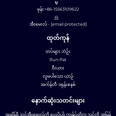
ဖုန်း:
+86-15563109622
အီးမေးလ် -
[email protected]
ထုတ်ကုန်
တပ်များ ဘဲဥ်း
Run-flat
ဝီးယား
လူမပါသော ယာဉ်
အက်န်တီ-ဒရုန်းစနစ်
နောက်ဆုံးသတင်းများ
အချိန်မီ သင့်အီးမေးလ်ကို ပေးပို့ပါ၊ ကျွန်ုပ်တို့က သင့်ကို အမြန်