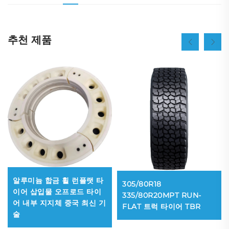
추천 제품
알루미늄 합금 휠 런플랫 타
305/80R18
이어 삽입물 오프로드 타이
335/80R20MPT RUN-
어 내부 지지체 중국 최신 기
FLAT 트럭 타이어 TBR
술