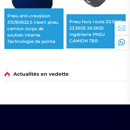
Pneu anti-crevaison
Pneu hors route 20.5R25
315/80R22.5 insert pneu
23.5R25 26.5R25
camion corps de
Ingénierie PNEU
soutien interne
CAMION TBR
Technologie de pointe
Actualités en vedette