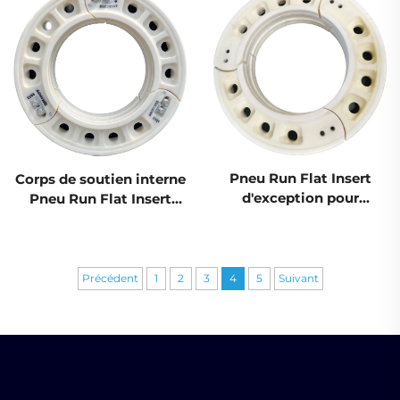
Technologie de pointe
Technologie de pointe
Pneu Run Flat Insert
Corps de soutien interne
d'exception pour
Pneu Run Flat Insert
Camions et Voitures R19
Pneu Tout Terrain Chine
R20 État neuf Corps de
Technologie de pointe
soutien interne
provenant de Chine
Précédent
1
2
3
4
5
Suivant