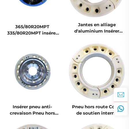
Jantes en alliage
365/80R20MPT
d'aluminium Insérer
335/80R20MPT insérer
pneu anti-crevaison
pneu anti-crevaison
Pneu hors route Corps
pneu camion Corps de
de soutien interne Chine
soutien interne
Technologie de pointe
Technologie de pointe
Insérer pneu anti-
Pneu hors route Corps
crevaison Pneu hors
de soutien interne
route Corps de soutien
Insérer pneu anti-
interne Chine
crevaison Chine