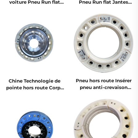
voiture Pneu Run flat
Pneu Run flat Jantes
Jantes Corps de soutien
Corps de soutien interne
interne R18 R19 R20
R17 R18 R19 R20Insert
Pneu hors route Insérer
Chine Technologie de
pneu anti-crevaison
pointe hors route Corps
Corps de soutien interne
de soutien interne
Chine Technologie de
Insérer pneu anti-
pointe
crevaison Pneu hors
route Pneu pour camion
et voiture