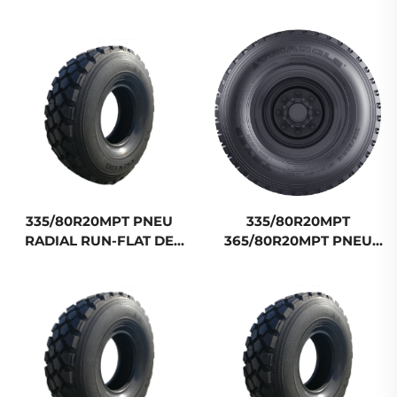
CIVIL 365/80R20NHS
ROUTE 14.00R20
TR919
395/85R20 APP-
TERRAIN TBR
335/80R20MPT PNEU
335/80R20MPT
RADIAL RUN-FLAT DE
365/80R20MPT PNEU
CAMION TBR HORS
RADIAL RUN-FLAT DE
ROUTE
CAMION TBR HORS
ROUTE