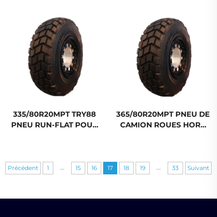
Radial OTR pour usage
minier
335/80R20MPT TRY88
365/80R20MPT PNEU DE
PNEU RUN-FLAT POUR
CAMION ROUES HORS
VÉHICULES LOURDS
ROUTE TBR MPT RUN-
TBR PNEU HORS ROUTE
FLAT
...
...
Précédent
1
15
16
17
18
19
33
Suivant