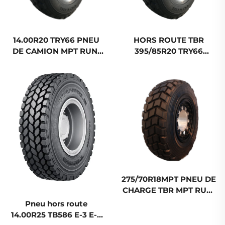
14.00R20 TRY66 PNEU
HORS ROUTE TBR
DE CAMION MPT RUN-
395/85R20 TRY66
FLAT HORS ROUTE TBR
14.00R20 MPT PNEU
RADIAL RUN-FLAT DE
CAMION
275/70R18MPT PNEU DE
CHARGE TBR MPT RUN-
FLAT POUR VÉHICULES
Pneu hors route
LOURDS
14.00R25 TB586 E-3 E-4