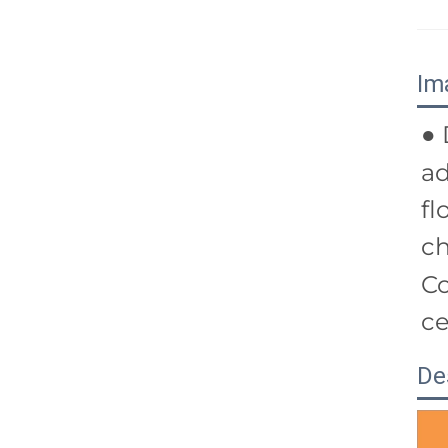
Im
● 
ad
fl
ch
Co
ce
De