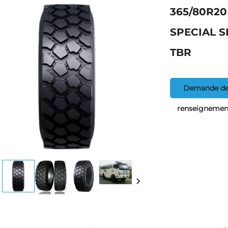
365/80R20
SPECIAL 
TBR
Demande d
renseignemen